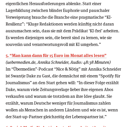
eigentlichen Herausforderungen ablenke. Statt einer
Lagerbildung zwischen blinder Euphorie und pauschaler
Verweigerung brauche die Branche eine pragmatische “KI-
Resilienz”: “Kluge Redaktionen werden künftig nicht daran
auszumachen sein, dass sie mit dem Prädikat ‘KI-frei’ arbeiten.
Es werden diejenigen sein, die bereit sind zu lernen, wie sie
souverän und verantwortungsvoll mit KI umgehen.”
5. “Man kann dann für 15 Euro im Monat alles lesen”
(uebermedien.de, Annika Schneider, Audio: 48:38 Minuten)
Im “Übermedien”-Podcast “Nice & Nötig” mit Annika Schneider
ist Swantje Dake zu Gast, die demnächst mit einem “Spotify für
Journalismus” an den Start gehen will: “In dieser Folge erzählt
Dake, warum viele Zeitungsverlage lieber ihre eigenen Abos
verkaufen und warum sie trotzdem an ihre Idee glaubt. Sie
erzählt, warum Deutsche weniger für Journalismus zahlen
wollen als Menschen in anderen Ländern und wie es ist, wenn
der Start-up-Partner gleichzeitig der Lebenspartner ist.”