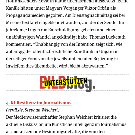
Hörfunksenders Kossuth Rádió überraschend ausgesetzt. Beide
Kanäle hätten unter Magyars Vorgänger Viktor Orbán als
Propagandamedien gegolten. Am Dienstagnachmittag sei bei
M1 eine Texttafel eingeblendet worden, auf der der Sender für
jahrelange Lügen um Entschuldigung gebeten und einen
unabhängigen Wandel angekündigt habe. Thomas Lückerath
kommentiert: “Unabhängig von der Intention zeigt sich, wie
abhängig der öffentlich-rechtliche Rundfunk in Ungarn in
derzeitiger Form von der jeweils amtierenden Regierung ist.
Inwiefern dies überarbeitet wird, bleibt abzuwarten.”
4. KI-Resilienz im Journalismus
(verdi.de, Stephan Weichert)
Der Medienwissenschaftler Stephan Weichert kritisiert die
aktuelle Diskussion um Künstliche Intelligenz im Journalismus
als moralisierende Gesinnungsdebatte, die von den