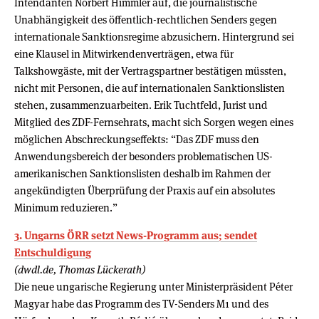
Intendanten Norbert Himmler auf, die journalistische
Unabhängigkeit des öffentlich-rechtlichen Senders gegen
internationale Sanktionsregime abzusichern. Hintergrund sei
eine Klausel in Mitwirkendenverträgen, etwa für
Talkshowgäste, mit der Vertragspartner bestätigen müssten,
nicht mit Personen, die auf internationalen Sanktionslisten
stehen, zusammenzuarbeiten. Erik Tuchtfeld, Jurist und
Mitglied des ZDF-Fernsehrats, macht sich Sorgen wegen eines
möglichen Abschreckungseffekts: “Das ZDF muss den
Anwendungsbereich der besonders problematischen US-
amerikanischen Sanktionslisten deshalb im Rahmen der
angekündigten Überprüfung der Praxis auf ein absolutes
Minimum reduzieren.”
3. Ungarns ÖRR setzt News-Programm aus; sendet
Entschuldigung
(dwdl.de, Thomas Lückerath)
Die neue ungarische Regierung unter Ministerpräsident Péter
Magyar habe das Programm des TV-Senders M1 und des