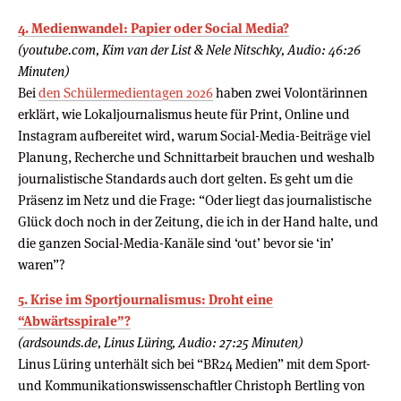
4. Medienwandel: Papier oder Social Media?
(youtube.com, Kim van der List & Nele Nitschky, Audio: 46:26
Minuten)
Bei
den Schülermedientagen 2026
haben zwei Volontärinnen
erklärt, wie Lokaljournalismus heute für Print, Online und
Instagram aufbereitet wird, warum Social-Media-Beiträge viel
Planung, Recherche und Schnittarbeit brauchen und weshalb
journalistische Standards auch dort gelten. Es geht um die
Präsenz im Netz und die Frage: “Oder liegt das journalistische
Glück doch noch in der Zeitung, die ich in der Hand halte, und
die ganzen Social-Media-Kanäle sind ‘out’ bevor sie ‘in’
waren”?
5. Krise im Sportjournalismus: Droht eine
“Abwärtsspirale”?
(ardsounds.de, Linus Lüring, Audio: 27:25 Minuten)
Linus Lüring unterhält sich bei “BR24 Medien” mit dem Sport-
und Kommunikationswissenschaftler Christoph Bertling von