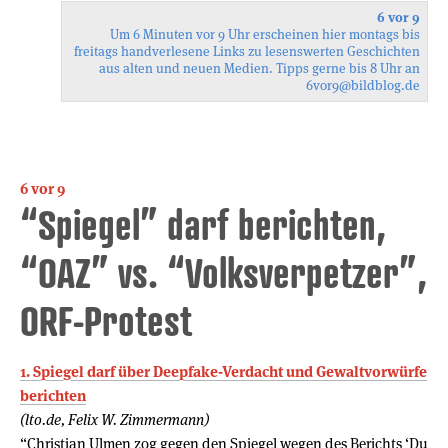
6 vor 9
Um 6 Minuten vor 9 Uhr erscheinen hier montags bis
freitags handverlesene Links zu lesenswerten Geschichten
aus alten und neuen Medien. Tipps gerne bis 8 Uhr an
6vor9
@bildblog.de
6 vor 9
“Spiegel” darf berichten,
“OAZ” vs. “Volksverpetzer”,
ORF-Protest
1. Spiegel darf über Deep­fake-Ver­dacht und Gewalt­vor­würfe
berichten
(lto.de, Felix W. Zimmermann)
“Christian Ulmen zog gegen den Spiegel wegen des Berichts ‘Du