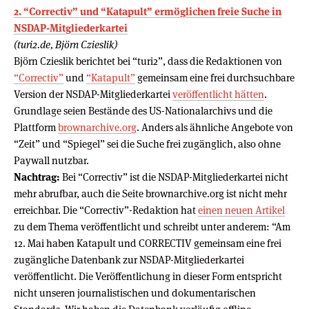
2. “Correctiv” und “Katapult” ermöglichen freie Suche in
NSDAP-Mitgliederkartei
(turi2.de, Björn Czieslik)
Björn Czieslik berichtet bei “turi2”, dass die Redaktionen von
“Correctiv”
und
“Katapult”
gemeinsam eine frei durchsuchbare
Version der NSDAP-Mitgliederkartei
veröffentlicht hätten
.
Grundlage seien Bestände des US-Nationalarchivs und die
Plattform
brownarchive.org
. Anders als ähnliche Angebote von
“Zeit” und “Spiegel” sei die Suche frei zugänglich, also ohne
Paywall nutzbar.
Nachtrag:
Bei “Correctiv” ist die NSDAP-Mitgliederkartei nicht
mehr abrufbar, auch die Seite brownarchive.org ist nicht mehr
erreichbar. Die “Correctiv”-Redaktion hat
einen neuen Artikel
zu dem Thema veröffentlicht und schreibt unter anderem: “Am
12. Mai haben Katapult und CORRECTIV gemeinsam eine frei
zugängliche Datenbank zur NSDAP-Mitgliederkartei
veröffentlicht. Die Veröffentlichung in dieser Form entspricht
nicht unseren journalistischen und dokumentarischen