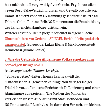
hast mich virtuell vergewaltigt’ vor Gericht. Er geht vor allem
gegen Deep-Fake-Verdächtigungen und Gewaltvorwürfe vor.
Damit ist er jetzt vor dem LG Hamburg gescheitert.” Bei “Legal
Tribune Online” ordnet Felix W. Zimmermann die Entscheidung
des Landgerichts Hamburg juristisch ein.
Weiterer Lesetipp: Der “Spiegel” berichtet in eigener Sache:
Ulmen scheitert vor Gericht – SPIEGEL-Bericht bleibt praktisch
unangetastet
. (spiegel.de, Lukas Eberle & Max Hoppenstedt
Heinrichs & Juliane Löffler)
2. Wie die Ostdeutsche Allgemeine Volksverpetzer zum
Schweigen bringen will
(volksverpetzer.de, Thomas Laschyk)
“Volksverpetzer”-Leiter Thomas Laschyk wirft der
“Ostdeutschen Allgemeinen Zeitung” von Verleger Holger
Friedrich vor, auf kritische Berichte mit Diffamierung und einer
Abmahnung zu reagieren: “Die Medien des Millionärs
vergleichen unsere Aufklärung mit Stasi-Methoden und
NS‑Propaganda.” Laschyk sieht darin den Versuch, ein kleines,