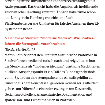
beziehungsweise unzutreffende Facharztbezeichnungen für
Ärzte genannt. Das Gericht habe die Angaben als irreführende
geschäftliche Handlung gewertet. Ähnlich habe zuvor schon
das Landgericht Hamburg entschieden: Auch
Plattformbetreiber wie X müssten für falsche Aussagen ihrer KI-
Systeme einstehen.
6. Der ewige Streit um “moderne Medien”: Wie Straf­ver­
fahren die Ste­no­grafie vor­an­brachten
(lto.de, Martin Rath)
Martin Rath zeichnet den Streit um ausführliche Protokolle in
Strafverfahren medienhistorisch nach und zeigt, dass schon
die Stenografie als “modernes Medium” juristische Machtfragen
auslöste. Ausgangspunkt ist ein Fall des Bundesgerichtshofs
von 1963, in dem eine stenografierende Anwaltsgehilfin zu
Unrecht aus dem Gerichtssaal gewiesen worden sei. Außerdem
geht es um frühere Auseinandersetzungen um Kurzschrift,
Gerichtsprotokolle, parlamentarische Dokumentation und
spätere Ton- und Filmaufnahmen in Prozessen.