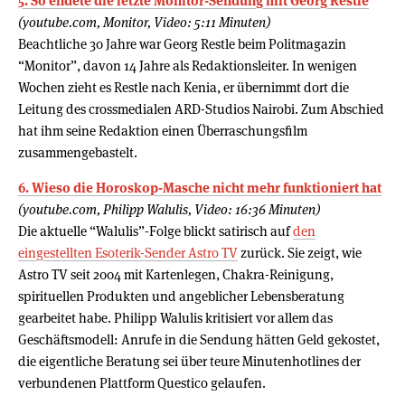
5. So endete die letzte Monitor-Sendung mit Georg Restle
(youtube.com, Monitor, Video: 5:11 Minuten)
Beachtliche 30 Jahre war Georg Restle beim Politmagazin
“Monitor”, davon 14 Jahre als Redaktionsleiter. In wenigen
Wochen zieht es Restle nach Kenia, er übernimmt dort die
Leitung des crossmedialen ARD-Studios Nairobi. Zum Abschied
hat ihm seine Redaktion einen Überraschungsfilm
zusammengebastelt.
6. Wieso die Horoskop-Masche nicht mehr funktioniert hat
(youtube.com, Philipp Walulis, Video: 16:36 Minuten)
Die aktuelle “Walulis”-Folge blickt satirisch auf
den
eingestellten Esoterik-Sender Astro TV
zurück. Sie zeigt, wie
Astro TV seit 2004 mit Kartenlegen, Chakra-Reinigung,
spirituellen Produkten und angeblicher Lebensberatung
gearbeitet habe. Philipp Walulis kritisiert vor allem das
Geschäftsmodell: Anrufe in die Sendung hätten Geld gekostet,
die eigentliche Beratung sei über teure Minutenhotlines der
verbundenen Plattform Questico gelaufen.