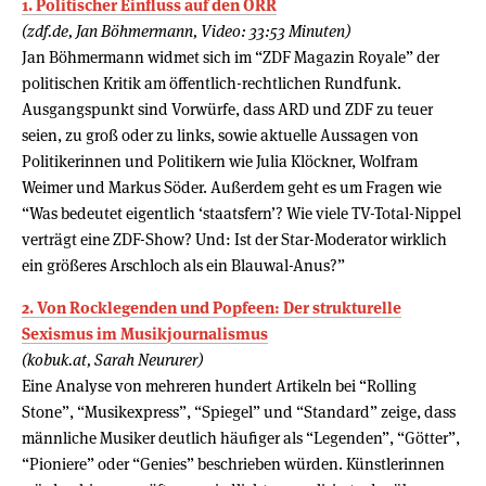
1. Politischer Einfluss auf den ÖRR
(zdf.de, Jan Böhmermann, Video: 33:53 Minuten)
Jan Böhmermann widmet sich im “ZDF Magazin Royale” der
politischen Kritik am öffentlich-rechtlichen Rundfunk.
Ausgangspunkt sind Vorwürfe, dass ARD und ZDF zu teuer
seien, zu groß oder zu links, sowie aktuelle Aussagen von
Politikerinnen und Politikern wie Julia Klöckner, Wolfram
Weimer und Markus Söder. Außerdem geht es um Fragen wie
“Was bedeutet eigentlich ‘staatsfern’? Wie viele TV-Total-Nippel
verträgt eine ZDF-Show? Und: Ist der Star-Moderator wirklich
ein größeres Arschloch als ein Blauwal-Anus?”
2. Von Rocklegenden und Popfeen: Der strukturelle
Sexismus im Musikjournalismus
(kobuk.at, Sarah Neururer)
Eine Analyse von mehreren hundert Artikeln bei “Rolling
Stone”, “Musikexpress”, “Spiegel” und “Standard” zeige, dass
männliche Musiker deutlich häufiger als “Legenden”, “Götter”,
“Pioniere” oder “Genies” beschrieben würden. Künstlerinnen