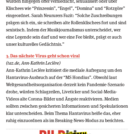
würden hingegen öfter verniedlicht, sexualisiert oder über
Klischees wie “Prinzessin”, “Engel”, “Domina” und “Rotzgöre”
eingeordnet. Sarah Neururers Fazit: “Solche Zuschreibungen
prägen sich ein, sie schreiben alte Rollenklischees fort und sind
sexistisch. Indem der Musikjournalismus unterscheidet, wer
eine Legende sein darf und wer eine Fee bleibt, prägt er auch
unser kulturelles Gedächtnis.”
3. Das nächste Virus geht schon viral
(taz.de, Ann-Kathrin Leclère)
Ann-Kathrin Leclère kritisiert die mediale Aufregung um den
Hantavirus-Ausbruch auf der “MS Hondius”. Obwohl laut
Weltgesundheitsorganisation derzeit kein Pandemie-Szenario
drohe, würden Schlagzeilen, Liveticker und Social-Media-
Videos alte Corona-Bilder und Ängste reaktivieren. Medien
sollten zwischen gesicherten Informationen und Spekulationen
klar unterscheiden. Beim Thema Hantavirus heiße das, eher
ruhig einzuordnen als im Breaking-News-Modus zu berichten.