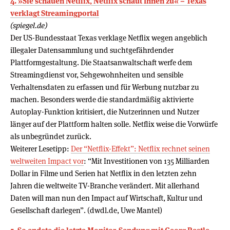
4. »Sie schauen Netflix, Netflix schaut Ihnen zu« – Texas
verklagt Streamingportal
(spiegel.de)
Der US-Bundesstaat Texas verklage Netflix wegen angeblich
illegaler Datensammlung und suchtgefährdender
Plattformgestaltung. Die Staatsanwaltschaft werfe dem
Streamingdienst vor, Sehgewohnheiten und sensible
Verhaltensdaten zu erfassen und für Werbung nutzbar zu
machen. Besonders werde die standardmäßig aktivierte
Autoplay-Funktion kritisiert, die Nutzerinnen und Nutzer
länger auf der Plattform halten solle. Netflix weise die Vorwürfe
als unbegründet zurück.
Weiterer Lesetipp:
Der “Netflix-Effekt”: Netflix rechnet seinen
weltweiten Impact vor
: “Mit Investitionen von 135 Milliarden
Dollar in Filme und Serien hat Netflix in den letzten zehn
Jahren die weltweite TV-Branche verändert. Mit allerhand
Daten will man nun den Impact auf Wirtschaft, Kultur und
Gesellschaft darlegen”. (dwdl.de, Uwe Mantel)