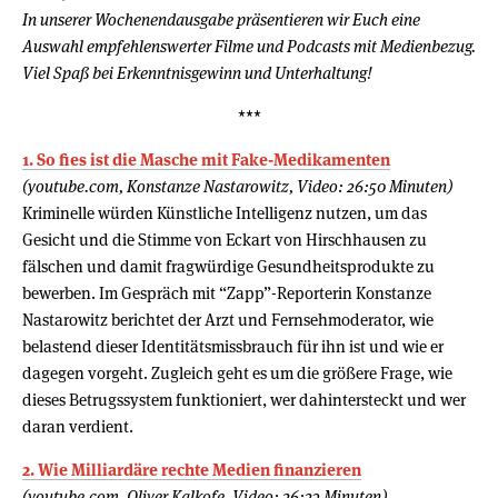
In unserer Wochenendausgabe präsentieren wir Euch eine
Auswahl empfehlenswerter Filme und Podcasts mit Medienbezug.
Viel Spaß bei Erkenntnisgewinn und Unterhaltung!
***
1. So fies ist die Masche mit Fake-Medikamenten
(youtube.com, Konstanze Nastarowitz, Video: 26:50 Minuten)
Kriminelle würden Künstliche Intelligenz nutzen, um das
Gesicht und die Stimme von Eckart von Hirschhausen zu
fälschen und damit fragwürdige Gesundheitsprodukte zu
bewerben. Im Gespräch mit “Zapp”-Reporterin Konstanze
Nastarowitz berichtet der Arzt und Fernsehmoderator, wie
belastend dieser Identitätsmissbrauch für ihn ist und wie er
dagegen vorgeht. Zugleich geht es um die größere Frage, wie
dieses Betrugssystem funktioniert, wer dahintersteckt und wer
daran verdient.
2. Wie Milliardäre rechte Medien finanzieren
(youtube.com, Oliver Kalkofe, Video: 26:23 Minuten)