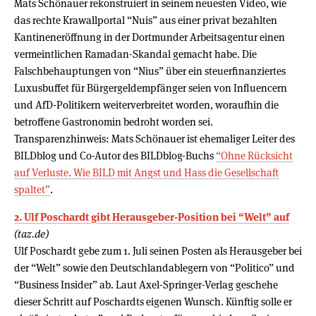
Mats Schönauer rekonstruiert in seinem neuesten Video, wie
das rechte Krawallportal “Nuis” aus einer privat bezahlten
Kantineneröffnung in der Dortmunder Arbeitsagentur einen
vermeintlichen Ramadan-Skandal gemacht habe. Die
Falschbehauptungen von “Nius” über ein steuerfinanziertes
Luxusbuffet für Bürgergeldempfänger seien von Influencern
und AfD-Politikern weiterverbreitet worden, woraufhin die
betroffene Gastronomin bedroht worden sei.
Transparenzhinweis: Mats Schönauer ist ehemaliger Leiter des
BILDblog und Co-Autor des BILDblog-Buchs
“Ohne Rücksicht
auf Verluste. Wie BILD mit Angst und Hass die Gesellschaft
spaltet”
.
2. Ulf Poschardt gibt Herausgeber-Position bei “Welt” auf
(taz.de)
Ulf Poschardt gebe zum 1. Juli seinen Posten als Herausgeber bei
der “Welt” sowie den Deutschlandablegern von “Politico” und
“Business Insider” ab. Laut Axel-Springer-Verlag geschehe
dieser Schritt auf Poschardts eigenen Wunsch. Künftig solle er