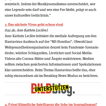
sexistisch. Indem der Musikjournalismus unterscheidet, wer
eine Legende sein darf und wer eine Fee bleibt, prägt er auch
unser kulturelles Gedächtnis.”
3. Das nächste Virus geht schon viral
(taz.de, Ann-Kathrin Leclère)
Ann-Kathrin Leclère kritisiert die mediale Aufregung um den
Hantavirus-Ausbruch auf der “MS Hondius”. Obwohl laut
Weltgesundheitsorganisation derzeit kein Pandemie-Szenario
drohe, würden Schlagzeilen, Liveticker und Social-Media-
Videos alte Corona-Bilder und Ängste reaktivieren. Medien
sollten zwischen gesicherten Informationen und Spekulationen
klar unterscheiden. Beim Thema Hantavirus heiße das, eher
ruhig einzuordnen als im Breaking-News-Modus zu berichten.
4. Frisst Künstliche Intelligenz die Jobs im Journalismus?