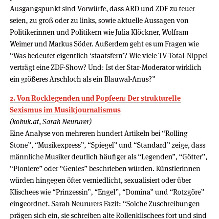
Ausgangspunkt sind Vorwürfe, dass ARD und ZDF zu teuer
seien, zu groß oder zu links, sowie aktuelle Aussagen von
Politikerinnen und Politikern wie Julia Klöckner, Wolfram
Weimer und Markus Söder. Außerdem geht es um Fragen wie
“Was bedeutet eigentlich ‘staatsfern’? Wie viele TV-Total-Nippel
verträgt eine ZDF-Show? Und: Ist der Star-Moderator wirklich
ein größeres Arschloch als ein Blauwal-Anus?”
2. Von Rocklegenden und Popfeen: Der strukturelle
Sexismus im Musikjournalismus
(kobuk.at, Sarah Neururer)
Eine Analyse von mehreren hundert Artikeln bei “Rolling
Stone”, “Musikexpress”, “Spiegel” und “Standard” zeige, dass
männliche Musiker deutlich häufiger als “Legenden”, “Götter”,
“Pioniere” oder “Genies” beschrieben würden. Künstlerinnen
würden hingegen öfter verniedlicht, sexualisiert oder über
Klischees wie “Prinzessin”, “Engel”, “Domina” und “Rotzgöre”
eingeordnet. Sarah Neururers Fazit: “Solche Zuschreibungen
prägen sich ein, sie schreiben alte Rollenklischees fort und sind