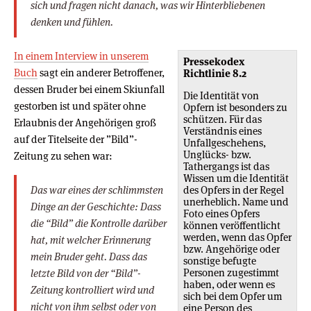
sich und fragen nicht danach, was wir Hinterbliebenen
denken und fühlen.
In einem Interview in unserem
Pressekodex
Buch
sagt ein anderer Betroffener,
Richtlinie 8.2
dessen Bruder bei einem Skiunfall
Die Identität von
gestorben ist und später ohne
Opfern ist besonders zu
schützen. Für das
Erlaubnis der Angehörigen groß
Verständnis eines
auf der Titelseite der ”Bild”-
Unfallgeschehens,
Unglücks- bzw.
Zeitung zu sehen war:
Tathergangs ist das
Wissen um die Identität
Das war eines der schlimmsten
des Opfers in der Regel
unerheblich. Name und
Dinge an der Geschichte: Dass
Foto eines Opfers
die “Bild” die Kontrolle darüber
können veröffentlicht
werden, wenn das Opfer
hat, mit welcher Erinnerung
bzw. Angehörige oder
mein Bruder geht. Dass das
sonstige befugte
Personen zugestimmt
letzte Bild von der “Bild”-
haben, oder wenn es
Zeitung kontrolliert wird und
sich bei dem Opfer um
nicht von ihm selbst oder von
eine Person des