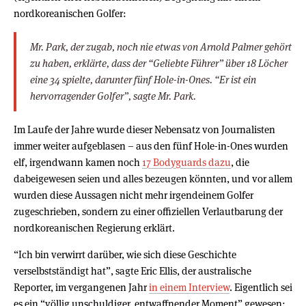
nordkoreanischen Golfer:
Mr. Park, der zugab, noch nie etwas von Arnold Palmer gehört
zu haben, erklärte, dass der “Geliebte Führer” über 18 Löcher
eine 34 spielte, darunter fünf Hole-in-Ones. “Er ist ein
hervorragender Golfer”, sagte Mr. Park.
Im Laufe der Jahre wurde dieser Nebensatz von Journalisten
immer weiter aufgeblasen – aus den fünf Hole-in-Ones wurden
elf, irgendwann kamen noch
17 Bodyguards dazu
, die
dabeigewesen seien und alles bezeugen könnten, und vor allem
wurden diese Aussagen nicht mehr irgendeinem Golfer
zugeschrieben, sondern zu einer offiziellen Verlautbarung der
nordkoreanischen Regierung erklärt.
“Ich bin verwirrt darüber, wie sich diese Geschichte
verselbstständigt hat”, sagte Eric Ellis, der australische
Reporter, im vergangenen Jahr
in einem Interview
. Eigentlich sei
es ein “völlig unschuldiger, entwaffnender Moment” gewesen: