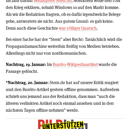
Im Jahr darauf
behauptete Stern.de
, Nordkorea wolle den USA
den Krieg erklären, sobald Windows 10 auf den Markt komme.
Als wir die Redaktion fragten, ob es dafür irgendwelche Belege
gebe, antwortete sie nicht. Aus gutem Grund: es gab keine.
Denn auch diese Geschichte
war völliger Quatsch
.
Bei einer Sache hat der “Stern” aber Recht: Tatsächlich wird die
Propagandamaschine weiterhin fleißig von Medien betrieben.
Allerdings nicht nur von nordkoreanischen.
Nachtrag, 19. Januar:
Im
Burrito-Wikipediaartikel
wurde die
Passage gelöscht.
*Nachtrag, 20. Januar:
Stern.de hat auf unsere Kritik reagiert
und den Burrito-Artikel gestern offline genommen. Außerdem
schrieb uns jemand aus der Redaktion, dass man “auch die
älteren verlinkten Artikel noch einmal ansehen und in den
nächsten Tagen offline nehmen” werde.