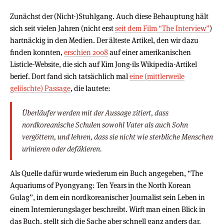
Zunächst der (Nicht-)Stuhlgang. Auch diese Behauptung hält
sich seit vielen Jahren (nicht erst
seit dem Film “The Interview”
)
hartnäckig in den Medien. Der älteste Artikel, den wir dazu
finden konnten,
erschien 2008
auf einer amerikanischen
Listicle-Website, die sich auf Kim Jong-ils Wikipedia-Artikel
berief. Dort fand sich tatsächlich mal
eine (mittlerweile
gelöschte) Passage
, die lautete:
Überläufer werden mit der Aussage zitiert, dass
nordkoreanische Schulen sowohl Vater als auch Sohn
vergöttern, und lehren, dass sie nicht wie sterbliche Menschen
urinieren oder defäkieren.
Als Quelle dafür wurde wiederum ein Buch angegeben, “The
Aquariums of Pyongyang: Ten Years in the North Korean
Gulag”, in dem ein nordkoreanischer Journalist sein Leben in
einem Internierungslager beschreibt. Wirft man einen Blick in
das Buch, stellt sich die Sache aber schnell ganz anders dar.