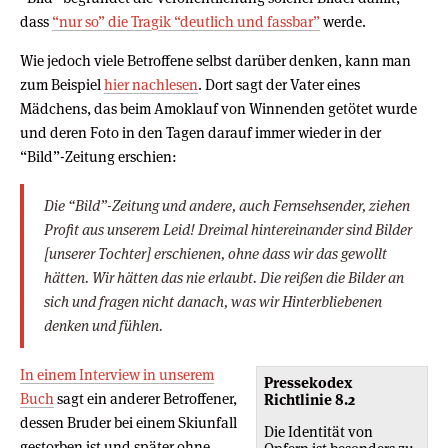
dass
“nur so” die Tragik “deutlich und fassbar”
werde.
Wie jedoch viele Betroffene selbst darüber denken, kann man
zum Beispiel
hier nachlesen
. Dort sagt der Vater eines
Mädchens, das beim Amoklauf von Winnenden getötet wurde
und deren Foto in den Tagen darauf immer wieder in der
“Bild”-Zeitung erschien:
Die “Bild”-Zeitung und andere, auch Fernsehsender, ziehen
Profit aus unserem Leid! Dreimal hintereinander sind Bilder
[unserer Tochter] erschienen, ohne dass wir das gewollt
hätten. Wir hätten das nie erlaubt. Die reißen die Bilder an
sich und fragen nicht danach, was wir Hinterbliebenen
denken und fühlen.
In einem Interview in unserem
Pressekodex
Buch
sagt ein anderer Betroffener,
Richtlinie 8.2
dessen Bruder bei einem Skiunfall
Die Identität von
gestorben ist und später ohne