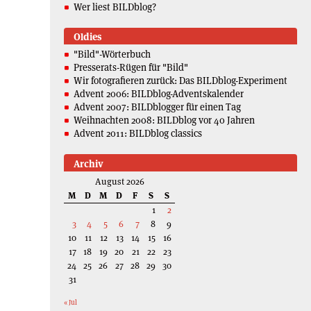
Wer liest BILDblog?
Oldies
"Bild"-Wörterbuch
Presserats-Rügen für "Bild"
Wir fotografieren zurück: Das BILDblog-Experiment
Advent 2006: BILDblog-Adventskalender
Advent 2007: BILDblogger für einen Tag
Weihnachten 2008: BILDblog vor 40 Jahren
Advent 2011: BILDblog classics
Archiv
August 2026
M
D
M
D
F
S
S
1
2
3
4
5
6
7
8
9
10
11
12
13
14
15
16
17
18
19
20
21
22
23
24
25
26
27
28
29
30
31
« Jul