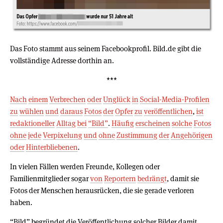
Das Foto stammt aus seinem Facebookprofil. Bild.de gibt die
vollständige Adresse dorthin an.
***
Nach
einem
Verbrechen
oder
Unglück
in
Social-Media-Profilen
zu
wühlen
und
daraus
Fotos
der
Opfer
zu
veröffentlichen
,
ist
redaktioneller
Alltag
bei
“Bild”
.
Häufig
erscheinen
solche
Fotos
ohne
jede
Verpixelung
und
ohne
Zustimmung
der
Angehörigen
oder
Hinterbliebenen
.
In vielen Fällen werden Freunde, Kollegen oder
Familienmitglieder sogar
von
Reportern
bedrängt
, damit sie
Fotos der Menschen herausrücken, die sie gerade verloren
haben.
“Bild” begründet die Veröffentlichung solcher Bilder damit,