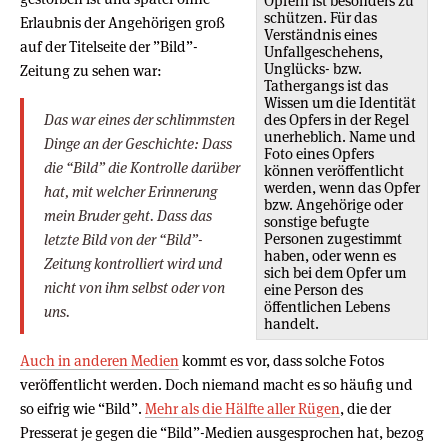
Opfern ist besonders zu
schützen. Für das
Erlaubnis der Angehörigen groß
Verständnis eines
auf der Titelseite der ”Bild”-
Unfallgeschehens,
Unglücks- bzw.
Zeitung zu sehen war:
Tathergangs ist das
Wissen um die Identität
Das war eines der schlimmsten
des Opfers in der Regel
unerheblich. Name und
Dinge an der Geschichte: Dass
Foto eines Opfers
die “Bild” die Kontrolle darüber
können veröffentlicht
werden, wenn das Opfer
hat, mit welcher Erinnerung
bzw. Angehörige oder
mein Bruder geht. Dass das
sonstige befugte
Personen zugestimmt
letzte Bild von der “Bild”-
haben, oder wenn es
Zeitung kontrolliert wird und
sich bei dem Opfer um
nicht von ihm selbst oder von
eine Person des
öffentlichen Lebens
uns.
handelt.
Auch in anderen Medien
kommt es vor, dass solche Fotos
veröffentlicht werden. Doch niemand macht es so häufig und
so eifrig wie “Bild”.
Mehr als die Hälfte aller Rügen
, die der
Presserat je gegen die “Bild”-Medien ausgesprochen hat, bezog