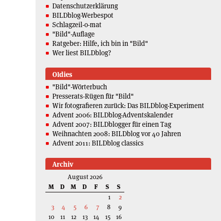
Datenschutzerklärung
BILDblog-Werbespot
Schlagzeil-o-mat
"Bild"-Auflage
Ratgeber: Hilfe, ich bin in "Bild"
Wer liest BILDblog?
Oldies
"Bild"-Wörterbuch
Presserats-Rügen für "Bild"
Wir fotografieren zurück: Das BILDblog-Experiment
Advent 2006: BILDblog-Adventskalender
Advent 2007: BILDblogger für einen Tag
Weihnachten 2008: BILDblog vor 40 Jahren
Advent 2011: BILDblog classics
Archiv
August 2026
M
D
M
D
F
S
S
1
2
3
4
5
6
7
8
9
10
11
12
13
14
15
16