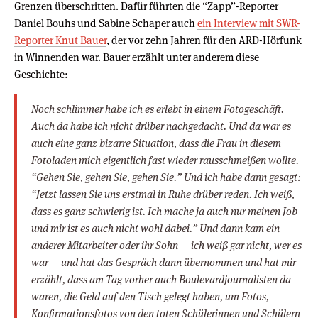
Grenzen überschritten. Dafür führten die “Zapp”-Reporter
Daniel Bouhs und Sabine Schaper auch
ein Interview mit SWR-
Reporter Knut Bauer
, der vor zehn Jahren für den ARD-Hörfunk
in Winnenden war. Bauer erzählt unter anderem diese
Geschichte:
Noch schlimmer habe ich es erlebt in einem Fotogeschäft.
Auch da habe ich nicht drüber nachgedacht. Und da war es
auch eine ganz bizarre Situation, dass die Frau in diesem
Fotoladen mich eigentlich fast wieder rausschmeißen wollte.
“Gehen Sie, gehen Sie, gehen Sie.” Und ich habe dann gesagt:
“Jetzt lassen Sie uns erstmal in Ruhe drüber reden. Ich weiß,
dass es ganz schwierig ist. Ich mache ja auch nur meinen Job
und mir ist es auch nicht wohl dabei.” Und dann kam ein
anderer Mitarbeiter oder ihr Sohn — ich weiß gar nicht, wer es
war — und hat das Gespräch dann übernommen und hat mir
erzählt, dass am Tag vorher auch Boulevardjournalisten da
waren, die Geld auf den Tisch gelegt haben, um Fotos,
Konfirmationsfotos von den toten Schülerinnen und Schülern