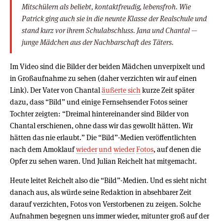
Mitschülern als beliebt, kontaktfreudig, lebensfroh. Wie
Patrick ging auch sie in die neunte Klasse der Realschule und
stand kurz vor ihrem Schulabschluss. Jana und Chantal —
junge Mädchen aus der Nachbarschaft des Täters.
Im Video sind die Bilder der beiden Mädchen unverpixelt und
in Großaufnahme zu sehen (daher verzichten wir auf einen
Link). Der Vater von Chantal
äußerte sich
kurze Zeit später
dazu, dass “Bild” und einige Fernsehsender Fotos seiner
Tochter zeigten: “Dreimal hintereinander sind Bilder von
Chantal erschienen, ohne dass wir das gewollt hätten. Wir
hätten das nie erlaubt.” Die “Bild”-Medien veröffentlichten
nach dem Amoklauf
wieder
und
wieder
Fotos
, auf denen die
Opfer zu sehen waren. Und Julian Reichelt hat mitgemacht.
Heute leitet Reichelt also die “Bild”-Medien. Und es sieht nicht
danach aus, als würde seine Redaktion in absehbarer Zeit
darauf verzichten, Fotos von Verstorbenen zu zeigen. Solche
Aufnahmen begegnen uns immer wieder, mitunter groß auf der