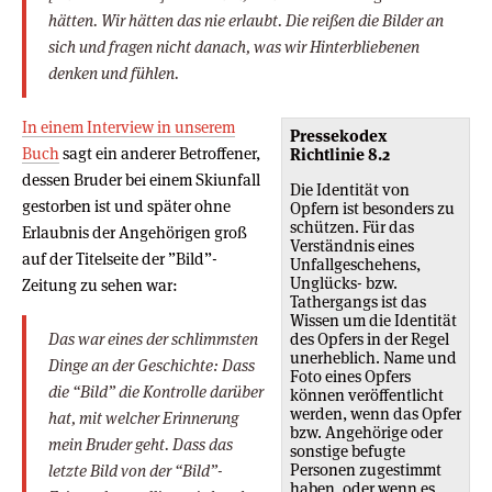
hätten. Wir hätten das nie erlaubt. Die reißen die Bilder an
sich und fragen nicht danach, was wir Hinterbliebenen
denken und fühlen.
In einem Interview in unserem
Pressekodex
Buch
sagt ein anderer Betroffener,
Richtlinie 8.2
dessen Bruder bei einem Skiunfall
Die Identität von
gestorben ist und später ohne
Opfern ist besonders zu
schützen. Für das
Erlaubnis der Angehörigen groß
Verständnis eines
auf der Titelseite der ”Bild”-
Unfallgeschehens,
Unglücks- bzw.
Zeitung zu sehen war:
Tathergangs ist das
Wissen um die Identität
Das war eines der schlimmsten
des Opfers in der Regel
unerheblich. Name und
Dinge an der Geschichte: Dass
Foto eines Opfers
die “Bild” die Kontrolle darüber
können veröffentlicht
werden, wenn das Opfer
hat, mit welcher Erinnerung
bzw. Angehörige oder
mein Bruder geht. Dass das
sonstige befugte
Personen zugestimmt
letzte Bild von der “Bild”-
haben, oder wenn es