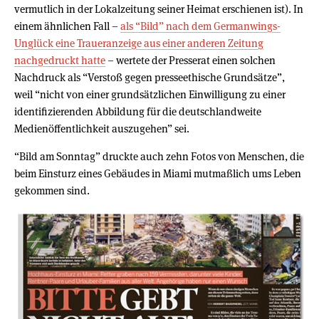
vermutlich in der Lokalzeitung seiner Heimat erschienen ist). In
einem ähnlichen Fall –
als “Bild” nach dem Germanwings-
Unglück eine Traueranzeige aus einer anderen Zeitung
nachgedruckt hatte
– wertete der Presserat einen solchen
Nachdruck als “Verstoß gegen presseethische Grundsätze”,
weil “nicht von einer grundsätzlichen Einwilligung zu einer
identifizierenden Abbildung für die deutschlandweite
Medienöffentlichkeit auszugehen” sei.
“Bild am Sonntag” druckte auch zehn Fotos von Menschen, die
beim Einsturz eines Gebäudes in Miami mutmaßlich ums Leben
gekommen sind.