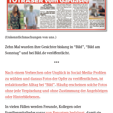
(Unkenntlichmachungen von uns.)
Zehn Mal wurden ihre Gesichter bislang in “Bild”, “Bild am
Sonntag” und bei Bild.de veröffentlicht.
***
Nach
einem
Verbrechen
oder
Unglück
in
Social-Media-Profilen
zu
wühlen
und
daraus
Fotos
der
Opfer
zu
veröffentlichen
,
ist
redaktioneller
Alltag
bei
“Bild”
.
Häufig
erscheinen
solche
Fotos
ohne
jede
Verpixelung
und
ohne
Zustimmung
der
Angehörigen
oder
Hinterbliebenen
.
In vielen Fällen werden Freunde, Kollegen oder
Familienmitglieder sogar
von
Reportern
bedrängt
, damit sie