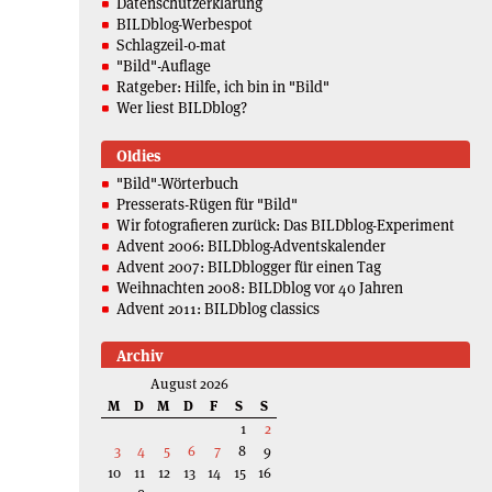
Datenschutzerklärung
BILDblog-Werbespot
Schlagzeil-o-mat
"Bild"-Auflage
Ratgeber: Hilfe, ich bin in "Bild"
Wer liest BILDblog?
Oldies
"Bild"-Wörterbuch
Presserats-Rügen für "Bild"
Wir fotografieren zurück: Das BILDblog-Experiment
Advent 2006: BILDblog-Adventskalender
Advent 2007: BILDblogger für einen Tag
Weihnachten 2008: BILDblog vor 40 Jahren
Advent 2011: BILDblog classics
Archiv
August 2026
M
D
M
D
F
S
S
1
2
3
4
5
6
7
8
9
10
11
12
13
14
15
16