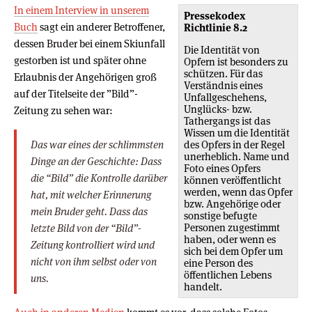
In einem Interview in unserem
Pressekodex
Buch
sagt ein anderer Betroffener,
Richtlinie 8.2
dessen Bruder bei einem Skiunfall
Die Identität von
gestorben ist und später ohne
Opfern ist besonders zu
schützen. Für das
Erlaubnis der Angehörigen groß
Verständnis eines
auf der Titelseite der ”Bild”-
Unfallgeschehens,
Unglücks- bzw.
Zeitung zu sehen war:
Tathergangs ist das
Wissen um die Identität
Das war eines der schlimmsten
des Opfers in der Regel
unerheblich. Name und
Dinge an der Geschichte: Dass
Foto eines Opfers
die “Bild” die Kontrolle darüber
können veröffentlicht
werden, wenn das Opfer
hat, mit welcher Erinnerung
bzw. Angehörige oder
mein Bruder geht. Dass das
sonstige befugte
Personen zugestimmt
letzte Bild von der “Bild”-
haben, oder wenn es
Zeitung kontrolliert wird und
sich bei dem Opfer um
nicht von ihm selbst oder von
eine Person des
öffentlichen Lebens
uns.
handelt.