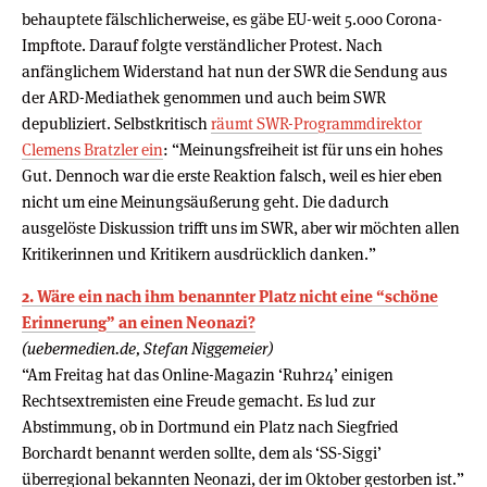
behauptete fälschlicherweise, es gäbe EU-weit 5.000 Corona-
Impftote. Darauf folgte verständlicher Protest. Nach
anfänglichem Widerstand hat nun der SWR die Sendung aus
der ARD-Mediathek genommen und auch beim SWR
depubliziert. Selbstkritisch
räumt SWR-Programmdirektor
Clemens Bratzler ein
: “Meinungsfreiheit ist für uns ein hohes
Gut. Dennoch war die erste Reaktion falsch, weil es hier eben
nicht um eine Meinungsäußerung geht. Die dadurch
ausgelöste Diskussion trifft uns im SWR, aber wir möchten allen
Kritikerinnen und Kritikern ausdrücklich danken.”
2. Wäre ein nach ihm benannter Platz nicht eine “schöne
Erinnerung” an einen Neonazi?
(uebermedien.de, Stefan Niggemeier)
“Am Freitag hat das Online-Magazin ‘Ruhr24’ einigen
Rechtsextremisten eine Freude gemacht. Es lud zur
Abstimmung, ob in Dortmund ein Platz nach Siegfried
Borchardt benannt werden sollte, dem als ‘SS-Siggi’
überregional bekannten Neonazi, der im Oktober gestorben ist.”