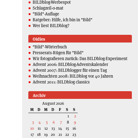
BILDblog-Werbespot
Schlagzeil-o-mat
"Bild"-Auflage
Ratgeber: Hilfe, ich bin in "Bild"
Wer liest BILDblog?
Oldies
"Bild"-Wörterbuch
Presserats-Rügen für "Bild"
Wir fotografieren zurück: Das BILDblog-Experiment
Advent 2006: BILDblog-Adventskalender
Advent 2007: BILDblogger für einen Tag
Weihnachten 2008: BILDblog vor 40 Jahren
Advent 2011: BILDblog classics
Archiv
August 2026
M
D
M
D
F
S
S
1
2
3
4
5
6
7
8
9
10
11
12
13
14
15
16
17
18
19
20
21
22
23