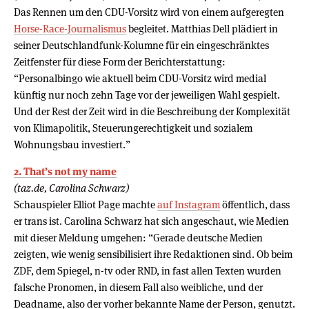
Das Rennen um den CDU-Vorsitz wird von einem aufgeregten
Horse-Race-Journalismus
begleitet. Matthias Dell plädiert in
seiner Deutschlandfunk-Kolumne für ein eingeschränktes
Zeitfenster für diese Form der Berichterstattung:
“Personalbingo wie aktuell beim CDU-Vorsitz wird medial
künftig nur noch zehn Tage vor der jeweiligen Wahl gespielt.
Und der Rest der Zeit wird in die Beschreibung der Komplexität
von Klimapolitik, Steuerungerechtigkeit und sozialem
Wohnungsbau investiert.”
2. That’s not my name
(taz.de, Carolina Schwarz)
Schauspieler Elliot Page machte
auf Instagram
öffentlich, dass
er trans ist. Carolina Schwarz hat sich angeschaut, wie Medien
mit dieser Meldung umgehen: “Gerade deutsche Medien
zeigten, wie wenig sensibilisiert ihre Redaktionen sind. Ob beim
ZDF, dem Spiegel, n-tv oder RND, in fast allen Texten wurden
falsche Pronomen, in diesem Fall also weibliche, und der
Deadname, also der vorher bekannte Name der Person, genutzt.