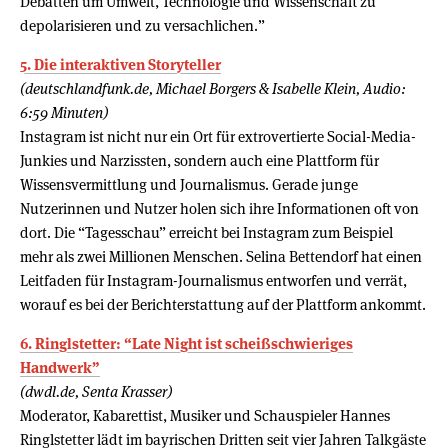
Debatten um Umwelt, Technologie und Wissenschaft zu
depolarisieren und zu versachlichen.”
5. Die interaktiven Storyteller
(deutschlandfunk.de, Michael Borgers & Isabelle Klein, Audio:
6:59 Minuten)
Instagram ist nicht nur ein Ort für extrovertierte Social-Media-
Junkies und Narzissten, sondern auch eine Plattform für
Wissensvermittlung und Journalismus. Gerade junge
Nutzerinnen und Nutzer holen sich ihre Informationen oft von
dort. Die “Tagesschau” erreicht bei Instagram zum Beispiel
mehr als zwei Millionen Menschen. Selina Bettendorf hat einen
Leitfaden für Instagram-Journalismus entworfen und verrät,
worauf es bei der Berichterstattung auf der Plattform ankommt.
6. Ringlstetter: “Late Night ist scheißschwieriges
Handwerk”
(dwdl.de, Senta Krasser)
Moderator, Kabarettist, Musiker und Schauspieler Hannes
Ringlstetter lädt im bayrischen Dritten seit vier Jahren Talkgäste