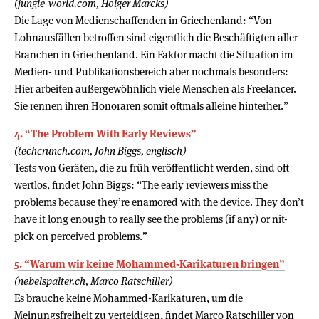
(jungle-world.com, Holger Marcks)
Die Lage von Medienschaffenden in Griechenland: “Von
Lohnausfällen betroffen sind eigentlich die Beschäftigten aller
Branchen in Griechenland. Ein Faktor macht die Situation im
Medien- und Publikationsbereich aber nochmals besonders:
Hier arbeiten außergewöhnlich viele Menschen als Freelancer.
Sie rennen ihren Honoraren somit oftmals alleine hinterher.”
4. “The Problem With Early Reviews”
(techcrunch.com, John Biggs, englisch)
Tests von Geräten, die zu früh veröffentlicht werden, sind oft
wertlos, findet John Biggs: “The early reviewers miss the
problems because they’re enamored with the device. They don’t
have it long enough to really see the problems (if any) or nit-
pick on perceived problems.”
5. “Warum wir keine Mohammed-Karikaturen bringen”
(nebelspalter.ch, Marco Ratschiller)
Es brauche keine Mohammed-Karikaturen, um die
Meinungsfreiheit zu verteidigen, findet Marco Ratschiller von