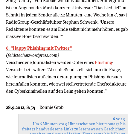
Song “Candy” von Robbie Williams bombardiert. Hintergrund
ist ein Angebot des Musikkonzerns Universal: “Das Lied lief ‘im
Schnitt in jedem Sender alle 42 Minuten, eine Woche lang’, sagt
RadioGroup-Geschäftsführer Stephan Schwenk. ‘Unsere
Redakteure konnten es am Ende selbst nicht mehr hören, es gab
massive Hörerbeschwerden.'”
6. “Happy Phishing mit Twitter”
(feldstecher.wordpress.com)
Verschiedene Journalisten werden Opfer eines
Phishing
-
Versuchs bei Twitter: “Abschließend stellt sich nur die Frage,
wie Journalisten auf einen derart plumpen Phishing-Versuch
hereinfallen konnten, wie zwei stellvertretende Chefredakteure
den Cyberkriminellen auf den Leim gehen konnten.”
28.9.2012, 8:54
Ronnie Grob
6 vor 9
Um 6 Minuten vor 9 Uhr erscheinen hier montags bis
freitags handverlesene Links zu lesenswerten Geschichten