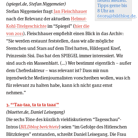
neuen Medien.
(spiegel.de, Stefan Niggemeier)
Tipps gerne bis
8 Uhr an
Stefan Niggemeier fragt
Jan Fleischhauer
6vor9@bildblog.de
.
nach der Relevanz der aktuellen
Helmut-
Kohl-Titelgeschichte
im “Spiegel” (
hier die
von 2011
). Fleischhauer empfiehlt einen Blick in das Archiv:
“Sie werden erstaunt feststellen, dass wir alle mögliche
Sternchen und Stars auf dem Titel hatten, Hildegard Knef,
Prinzessin Sisi. Das hat den SPIEGEL immer interessiert. Wir
sind auch ein Massenblatt. (…) Wer bestimmt eigentlich – außer
dem Chefredakteur – was relevant ist? Dass mir nun
irgendwelche Medienjournalisten vorschreiben wollen, was ich
für relevant zu halten habe, kann ich nicht ganz ernst
nehmen.”
3. “‘Taa-taa, ta ta ta taaa'”
(blaetter.de, Daniel Leisegang)
Die sechs Töne des kürzlich vieldiskutierten “Tagesschau”-
Intros (
BILDblog berichtete
) seien “im Gefolge des Hitlerschen
Blitzkrieges” entstanden, schreibt Daniel Leisegang. Die Frau