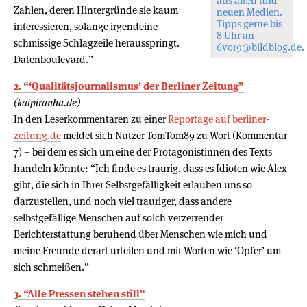
aus alten und
Zahlen, deren Hintergründe sie kaum
neuen Medien.
Tipps gerne bis
interessieren, solange irgendeine
8 Uhr an
schmissige Schlagzeile herausspringt.
6vor9@bildblog.de
.
Datenboulevard.”
2. “‘Qualitätsjournalismus’ der Berliner Zeitung”
(kaipiranha.de)
In den Leserkommentaren zu einer
Reportage auf berliner-
zeitung.de
meldet sich Nutzer TomTom89 zu Wort (Kommentar
7) – bei dem es sich um eine der Protagonistinnen des Texts
handeln könnte: “Ich finde es traurig, dass es Idioten wie Alex
gibt, die sich in Ihrer Selbstgefälligkeit erlauben uns so
darzustellen, und noch viel trauriger, dass andere
selbstgefällige Menschen auf solch verzerrender
Berichterstattung beruhend über Menschen wie mich und
meine Freunde derart urteilen und mit Worten wie ‘Opfer’ um
sich schmeißen.”
3. “Alle Pressen stehen still”