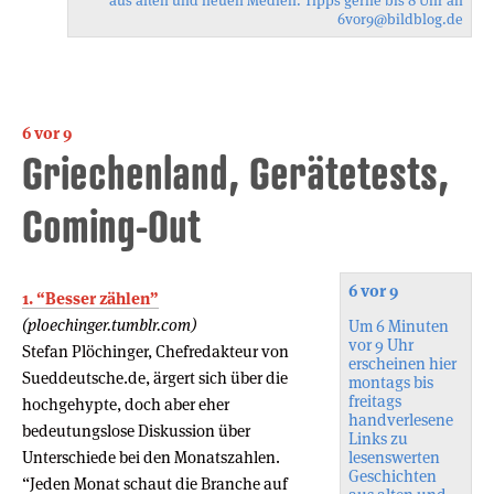
aus alten und neuen Medien. Tipps gerne bis 8 Uhr an
6vor9
@bildblog.de
6 vor 9
Griechenland, Gerätetests,
Coming-Out
6 vor 9
1. “Besser zählen”
(ploechinger.tumblr.com)
Um 6 Minuten
vor 9 Uhr
Stefan Plöchinger, Chefredakteur von
erscheinen hier
Sueddeutsche.de, ärgert sich über die
montags bis
freitags
hochgehypte, doch aber eher
handverlesene
bedeutungslose Diskussion über
Links zu
Unterschiede bei den Monatszahlen.
lesenswerten
Geschichten
“Jeden Monat schaut die Branche auf