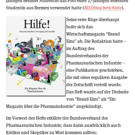
jährigen Berliner Studentin das Foto einer 27-jährigen lebenden
Studentin aus Bremen verwendet hatte (
BILDblog berichtete
).
Seine erste Rüge überhaupt
holte sich das
Wirtschaftsmagazin “Brand
Eins” ab. Die Redaktion hatte –
im Auftrag des
Bundesverbandes der
Pharmazeutischen Industrie –
eine Publikation geschrieben,
die mit einer regulären Ausgabe
der Zeitschrift verteilt wurde.
Das Heft wurde auf der Titelseite
von “Brand Eins” als “Ein
Magazin über die Pharmaindustrie” angekündigt.
Im Vorwort des Hefts erklärte der Bundesverband der
Pharmazeutischen Industrie, dass darin ausdrücklich auch
Kritiker und Skeptiker zu Wort kommen sollten: