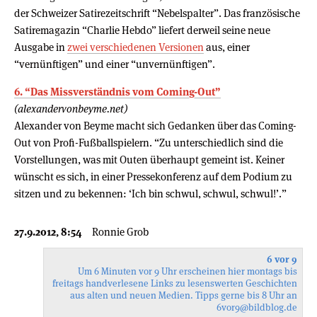
der Schweizer Satirezeitschrift “Nebelspalter”. Das französische
Satiremagazin “Charlie Hebdo” liefert derweil seine neue
Ausgabe in
zwei verschiedenen Versionen
aus, einer
“vernünftigen” und einer “unvernünftigen”.
6. “Das Missverständnis vom Coming-Out”
(alexandervonbeyme.net)
Alexander von Beyme macht sich Gedanken über das Coming-
Out von Profi-Fußballspielern. “Zu unterschiedlich sind die
Vorstellungen, was mit Outen überhaupt gemeint ist. Keiner
wünscht es sich, in einer Pressekonferenz auf dem Podium zu
sitzen und zu bekennen: ‘Ich bin schwul, schwul, schwul!’.”
27.9.2012, 8:54
Ronnie Grob
6 vor 9
Um 6 Minuten vor 9 Uhr erscheinen hier montags bis
freitags handverlesene Links zu lesenswerten Geschichten
aus alten und neuen Medien. Tipps gerne bis 8 Uhr an
6vor9
@bildblog.de