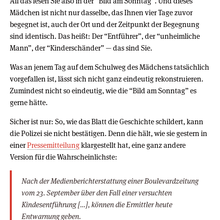
All das lesen Sie also in der “Bild am Sonntag”. Und dieses
Mädchen ist nicht nur dasselbe, das Ihnen vier Tage zuvor
begegnet ist, auch der Ort und der Zeitpunkt der Begegnung
sind identisch. Das heißt: Der “Entführer”, der “unheimliche
Mann”, der “Kinderschänder” — das sind Sie.
Was an jenem Tag auf dem Schulweg des Mädchens tatsächlich
vorgefallen ist, lässt sich nicht ganz eindeutig rekonstruieren.
Zumindest nicht so eindeutig, wie die “Bild am Sonntag” es
gerne hätte.
Sicher ist nur: So, wie das Blatt die Geschichte schildert, kann
die Polizei sie nicht bestätigen. Denn die hält, wie sie gestern in
einer
Pressemitteilung
klargestellt hat, eine ganz andere
Version für die Wahrscheinlichste:
Nach der Medienberichterstattung einer Boulevardzeitung
vom 23. September über den Fall einer versuchten
Kindesentführung […], können die Ermittler heute
Entwarnung geben.