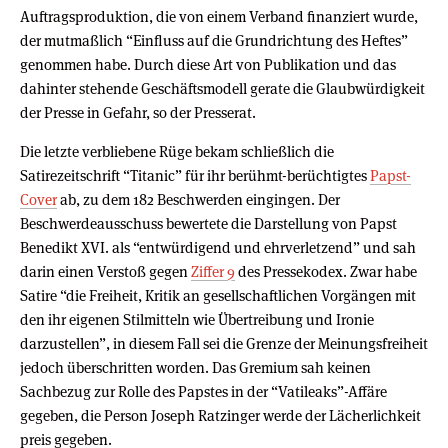
Auftragsproduktion, die von einem Verband finanziert wurde,
der mutmaßlich “Einfluss auf die Grundrichtung des Heftes”
genommen habe. Durch diese Art von Publikation und das
dahinter stehende Geschäftsmodell gerate die Glaubwürdigkeit
der Presse in Gefahr, so der Presserat.
Die letzte verbliebene Rüge bekam schließlich die
Satirezeitschrift “Titanic” für ihr berühmt-berüchtigtes
Papst-
Cover
ab, zu dem 182 Beschwerden eingingen. Der
Beschwerdeausschuss bewertete die Darstellung von Papst
Benedikt XVI. als “entwürdigend und ehrverletzend” und sah
darin einen Verstoß gegen
Ziffer 9
des Pressekodex. Zwar habe
Satire “die Freiheit, Kritik an gesellschaftlichen Vorgängen mit
den ihr eigenen Stilmitteln wie Übertreibung und Ironie
darzustellen”, in diesem Fall sei die Grenze der Meinungsfreiheit
jedoch überschritten worden. Das Gremium sah keinen
Sachbezug zur Rolle des Papstes in der “Vatileaks”-Affäre
gegeben, die Person Joseph Ratzinger werde der Lächerlichkeit
preis gegeben.