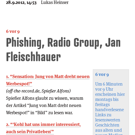
28.9.2012, 14:53
Lukas Heinser
6 vor 9
Phishing, Radio Group, Jan
Fleischhauer
6 vor 9
1. “Sensation: Jung von Matt dreht neuen
Werbespot!”
Um 6 Minuten
vor 9 Uhr
(off-the-record.de, Spießer Alfons)
erscheinen hier
Spießer Alfons glaubt zu wissen, warum
montags bis
freitags
der Artikel “Jung von Matt dreht neuen
handverlesene
Werbespot!” in “Bild” zu lesen war.
Links zu
lesenswerten
2. “‘Kohl hat uns immer interessiert,
Geschichten
aus alten und
auch sein Privatleben'”