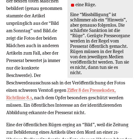
der beiden toten Mädchen
eine Rüge.
bebildert (genau genommen
Eine “Missbilligung” ist
stammte der Artikel
schlimmer als ein “Hinweis”,
ursprünglich aus der “Bild
aber genauso folgenlos. Die
schärfste Sanktion ist die
am Sonntag” und Bild.de
“Rüge”. Gerügte Presseorgane
zeigt die Fotos der beiden
werden in der Regel vom
Mädchen auch in anderen
Presserat öffentlich gemacht.
Rügen müssen in der Regel
Artikeln zum Fall, aber der
von den jeweiligen Medien
Presserat bewertet ja immer
veröffentlicht werden. Tun sie
es nicht, dann tun sie es
nur die konkrete
nicht.
Beschwerde). Der
Beschwerdeausschuss sah in der Veröffentlichung der Fotos
einen schweren Verstoß gegen
Ziffer 8 des Pressekodex,
Richtlinie 8.1
, nach dem Opfer besonders geschützt werden
müssen. Ein öffentliches Interesse an der identifizierenden
Abbildung erkannte der Presserat nicht.
Eine der öffentlichen Rügen erging an “Bild”, weil die Zeitung
zur Bebilderung eines Artikels über den Mord an einer 21-