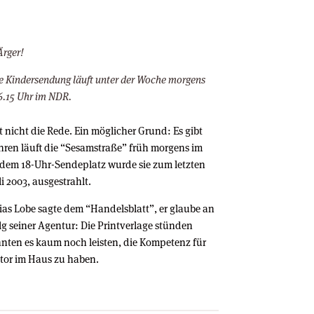
Ärger!
 Kindersendung läuft unter der Woche morgens
.15 Uhr im NDR.
t nicht die Rede. Ein möglicher Grund: Es gibt
ahren läuft die “Sesamstraße” früh morgens im
 dem 18-Uhr-Sendeplatz wurde sie zum letzten
i 2003, ausgestrahlt.
as Lobe sagte dem “Handelsblatt”, er glaube an
lg seiner Agentur: Die Printverlage stünden
ten es kaum noch leisten, die Kompetenz für
or im Haus zu haben.