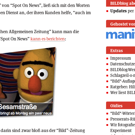
BILDblog ab
 von “Spot On News”, ließ sich mit den Worten
Updates
per 
inen Dienst an, der ihren Kunden helfe, “auch im
Gehostet vo
chen Allgemeinen Zeitung” kann man die
“Spot On News”
kann es berichten
:
Extras
Impressum
Datenschutze
BILDblog-We
Schlagzeil-o-
"Bild"-Auflag
Ratgeber: Hilf
Wer liest BIL
Oldies
"Bild"-Wörte
Presserats-Rü
Wir fotografi
 darin sind zwar bloß aus der “Bild”-Zeitung
Experiment