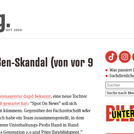
en-Skandal (von vor 9
Was passiert 
Sachdienlich
chtenagentur dapd bekannt
, eine neue Tochter
lt gewartet hat
: “Spot On News” soll sich
n kümmern. Gegenüber der Fachzeitschrift w&v
Ich habe ein Team zusammengestellt, in dem
hrene Unterhaltungs-Profis Hand in Hand
us Generation 2.0 und Print-Establishment.”