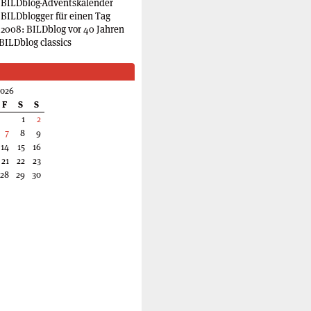
 BILDblog-Adventskalender
 BILDblogger für einen Tag
2008: BILDblog vor 40 Jahren
BILDblog classics
2026
F
S
S
1
2
7
8
9
14
15
16
21
22
23
28
29
30