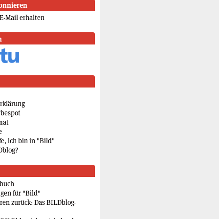
onnieren
E-Mail erhalten
n
rklärung
rbespot
mat
e
e, ich bin in "Bild"
Dblog?
rbuch
gen für "Bild"
eren zurück: Das BILDblog-