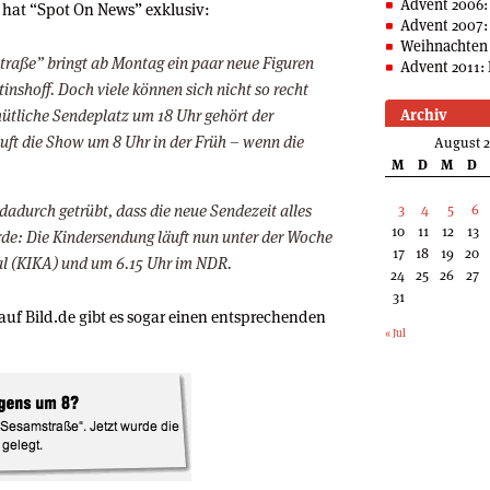
Advent 2006:
 hat “Spot On News” exklusiv:
Advent 2007:
Weihnachten 
straße” bringt ab Montag ein paar neue Figuren
Advent 2011: 
inshoff. Doch viele können sich nicht so recht
mütliche Sendeplatz um 18 Uhr gehört der
Archiv
uft die Show um 8 Uhr in der Früh – wenn die
August 
M
D
M
D
 dadurch getrübt, dass die neue Sendezeit alles
3
4
5
6
10
11
12
13
rde: Die Kindersendung läuft nun unter der Woche
17
18
19
20
l (KIKA) und um 6.15 Uhr im NDR.
24
25
26
27
31
auf Bild.de gibt es sogar einen entsprechenden
« Jul