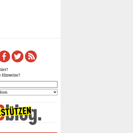
hier?
e Hinweise?