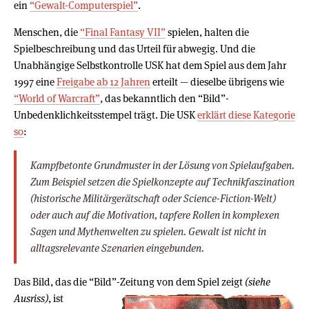
ein
“Gewalt-Computerspiel”
.
Menschen, die
“Final Fantasy VII”
spielen, halten die
Spielbeschreibung und das Urteil für abwegig. Und die
Unabhängige Selbstkontrolle USK hat dem Spiel aus dem Jahr
1997 eine
Freigabe ab 12 Jahren
erteilt — dieselbe übrigens wie
“World of Warcraft”
, das bekanntlich den “Bild”-
Unbedenklichkeitsstempel trägt. Die USK
erklärt diese Kategorie
so
:
Kampfbetonte Grundmuster in der Lösung von Spielaufgaben.
Zum Beispiel setzen die Spielkonzepte auf Technikfaszination
(historische Militärgerätschaft oder Science-Fiction-Welt)
oder auch auf die Motivation, tapfere Rollen in komplexen
Sagen und Mythenwelten zu spielen. Gewalt ist nicht in
alltagsrelevante Szenarien eingebunden.
Das Bild, das die “Bild”-Zeitung von dem Spiel zeigt
(siehe
Ausriss)
, ist