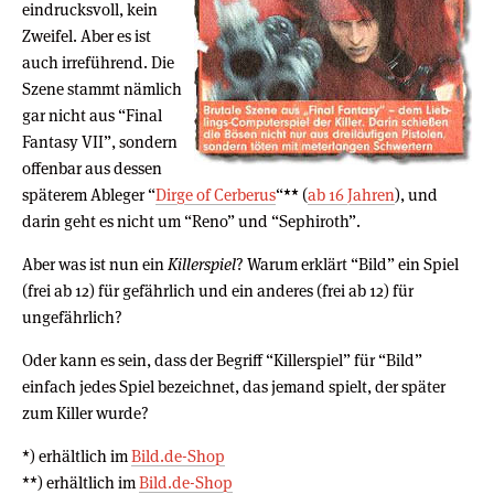
eindrucksvoll, kein
Zweifel. Aber es ist
auch irreführend. Die
Szene stammt nämlich
gar nicht aus “Final
Fantasy VII”, sondern
offenbar aus dessen
späterem Ableger “
Dirge of Cerberus
“
**
(
ab 16 Jahren
), und
darin geht es nicht um “Reno” und “Sephiroth”.
Aber was ist nun ein
Killerspiel
? Warum erklärt “Bild” ein Spiel
(frei ab 12) für gefährlich und ein anderes (frei ab 12) für
ungefährlich?
Oder kann es sein, dass der Begriff “Killerspiel” für “Bild”
einfach jedes Spiel bezeichnet, das jemand spielt, der später
zum Killer wurde?
*) erhältlich im
Bild.de-Shop
**) erhältlich im
Bild.de-Shop