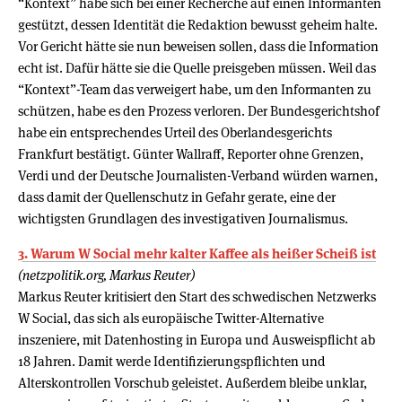
“Kontext” habe sich bei einer Recherche auf einen Informanten
gestützt, dessen Identität die Redaktion bewusst geheim halte.
Vor Gericht hätte sie nun beweisen sollen, dass die Information
echt ist. Dafür hätte sie die Quelle preisgeben müssen. Weil das
“Kontext”-Team das verweigert habe, um den Informanten zu
schützen, habe es den Prozess verloren. Der Bundesgerichtshof
habe ein entsprechendes Urteil des Oberlandesgerichts
Frankfurt bestätigt. Günter Wallraff, Reporter ohne Grenzen,
Verdi und der Deutsche Journalisten-Verband würden warnen,
dass damit der Quellenschutz in Gefahr gerate, eine der
wichtigsten Grundlagen des investigativen Journalismus.
3. Warum W Social mehr kalter Kaffee als heißer Scheiß ist
(netzpolitik.org, Markus Reuter)
Markus Reuter kritisiert den Start des schwedischen Netzwerks
W Social, das sich als europäische Twitter-Alternative
inszeniere, mit Datenhosting in Europa und Ausweispflicht ab
18 Jahren. Damit werde Identifizierungspflichten und
Alterskontrollen Vorschub geleistet. Außerdem bleibe unklar,