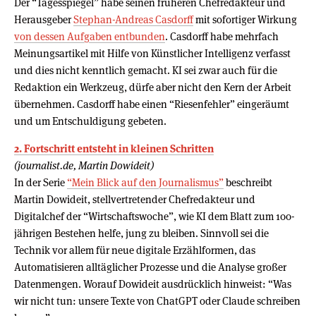
Der “Tagesspiegel” habe seinen früheren Chefredakteur und
Herausgeber
Stephan-Andreas Casdorff
mit sofortiger Wirkung
von dessen Aufgaben entbunden
. Casdorff habe mehrfach
Meinungsartikel mit Hilfe von Künstlicher Intelligenz verfasst
und dies nicht kenntlich gemacht. KI sei zwar auch für die
Redaktion ein Werkzeug, dürfe aber nicht den Kern der Arbeit
übernehmen. Casdorff habe einen “Riesenfehler” eingeräumt
und um Entschuldigung gebeten.
2. Fortschritt entsteht in kleinen Schritten
(journalist.de, Martin Dowideit)
In der Serie
“Mein Blick auf den Journalismus”
beschreibt
Martin Dowideit, stellvertretender Chefredakteur und
Digitalchef der “Wirtschaftswoche”, wie KI dem Blatt zum 100-
jährigen Bestehen helfe, jung zu bleiben. Sinnvoll sei die
Technik vor allem für neue digitale Erzählformen, das
Automatisieren alltäglicher Prozesse und die Analyse großer
Datenmengen. Worauf Dowideit ausdrücklich hinweist: “Was
wir nicht tun: unsere Texte von ChatGPT oder Claude schreiben