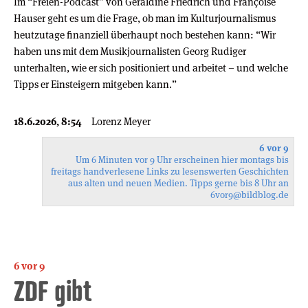
Im “Freien-Podcast” von Geraldine Friedrich und Françoise
Hauser geht es um die Frage, ob man im Kulturjournalismus
heutzutage finanziell überhaupt noch bestehen kann: “Wir
haben uns mit dem Musikjournalisten Georg Rudiger
unterhalten, wie er sich positioniert und arbeitet – und welche
Tipps er Einsteigern mitgeben kann.”
18.6.2026, 8:54
Lorenz Meyer
6 vor 9
Um 6 Minuten vor 9 Uhr erscheinen hier montags bis
freitags handverlesene Links zu lesenswerten Geschichten
aus alten und neuen Medien. Tipps gerne bis 8 Uhr an
6vor9
@bildblog.de
6 vor 9
ZDF gibt