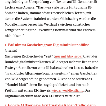
angekündigten Überprüfung von Texten auf KI-Gehalt erteilt
Leclere eine Absage: “Das, was viele heute für typische KI-
Sprache halten, stammt oft aus menschlichen Texten, mit
denen die Systeme trainiert wurden. Gleichzeitig werden die
Modelle immer besser. Ein Wettlauf zwischen künstlicher
Textgenerierung und Erkennungssoftware wird das Problem
nicht lösen.”
2. FAS nimmt Gastbeitrag von Digitalminister offline
(zeit.de)
Nach einer Recherche der “Zeit” (
nur mit Abo lesbar
), laut der
Bundesdigitalminister Karsten Wildberger mehrere Reden und
Texte großenteils von einer KI habe schreiben lassen, habe die
“Frankfurter Allgemeine Sonntagszeitung” einen Gastbeitrag
von Wildberger offline genommen. Zuvor habe bereits das
“Handelsblatt” einen Beitrag depubliziert und ihn nach
Prüfung mit einem KI-Hinweis
wieder veröffentlicht
. Das
Digitalministerium habe den KI-Einsatz verteidigt.
3. Google AI Overview: Erst frisst die KI den Traffic, dann