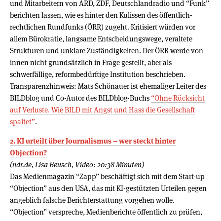
und Mitarbeitern von ARD, ZDF, Deutschlandradio und “Funk”
berichten lassen, wie es hinter den Kulissen des öffentlich-
rechtlichen Rundfunks (ÖRR) zugeht. Kritisiert würden vor
allem Bürokratie, langsame Entscheidungswege, veraltete
Strukturen und unklare Zuständigkeiten. Der ÖRR werde von
innen nicht grundsätzlich in Frage gestellt, aber als
schwerfällige, reformbedürftige Institution beschrieben.
Transparenzhinweis: Mats Schönauer ist ehemaliger Leiter des
BILDblog und Co-Autor des BILDblog-Buchs
“Ohne Rücksicht
auf Verluste. Wie BILD mit Angst und Hass die Gesellschaft
spaltet”
.
2. KI urteilt über Journalismus – wer steckt hinter
Objection?
(ndr.de, Lisa Beusch, Video: 20:38 Minuten)
Das Medienmagazin “Zapp” beschäftigt sich mit dem Start-up
“Objection” aus den USA, das mit KI-gestützten Urteilen gegen
angeblich falsche Berichterstattung vorgehen wolle.
“Objection” verspreche, Medienberichte öffentlich zu prüfen,