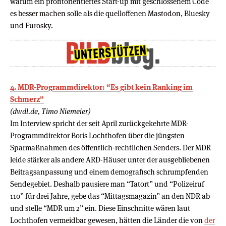
warum ein profitorientiertes Start-up mit geschlossenem Code
es besser machen solle als die quelloffenen Mastodon, Bluesky
und Eurosky.
4. MDR-Programmdirektor: “Es gibt kein Ranking im
Schmerz”
(dwdl.de, Timo Niemeier)
Im Interview spricht der seit April zurückgekehrte MDR-
Programmdirektor Boris Lochthofen über die jüngsten
Sparmaßnahmen des öffentlich-rechtlichen Senders. Der MDR
leide stärker als andere ARD-Häuser unter der ausgebliebenen
Beitragsanpassung und einem demografisch schrumpfenden
Sendegebiet. Deshalb pausiere man “Tatort” und “Polizeiruf
110” für drei Jahre, gebe das “Mittagsmagazin” an den NDR ab
und stelle “MDR um 2” ein. Diese Einschnitte wären laut
Lochthofen vermeidbar gewesen, hätten die Länder die von
der