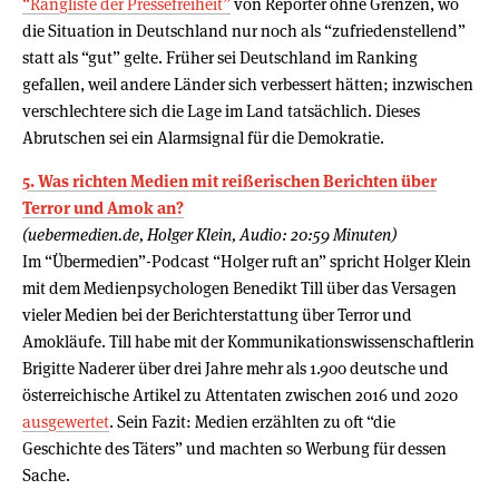
“Rangliste der Pressefreiheit”
von Reporter ohne Grenzen, wo
die Situation in Deutschland nur noch als “zufriedenstellend”
statt als “gut” gelte. Früher sei Deutschland im Ranking
gefallen, weil andere Länder sich verbessert hätten; inzwischen
verschlechtere sich die Lage im Land tatsächlich. Dieses
Abrutschen sei ein Alarmsignal für die Demokratie.
5. Was richten Medien mit reißerischen Berichten über
Terror und Amok an?
(uebermedien.de, Holger Klein, Audio: 20:59 Minuten)
Im “Übermedien”-Podcast “Holger ruft an” spricht Holger Klein
mit dem Medienpsychologen Benedikt Till über das Versagen
vieler Medien bei der Berichterstattung über Terror und
Amokläufe. Till habe mit der Kommunikationswissenschaftlerin
Brigitte Naderer über drei Jahre mehr als 1.900 deutsche und
österreichische Artikel zu Attentaten zwischen 2016 und 2020
ausgewertet
. Sein Fazit: Medien erzählten zu oft “die
Geschichte des Täters” und machten so Werbung für dessen
Sache.