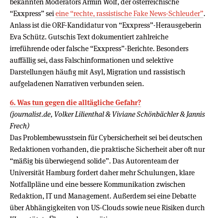
bekannten Moderators Armin Wolf, der österreichische
“Exxpress” sei
eine “rechte, rassistische Fake News-Schleuder”
.
Anlass ist die ORF-Kandidatur von “Exxpress”-Herausgeberin
Eva Schütz. Gutschis Text dokumentiert zahlreiche
irreführende oder falsche “Exxpress”-Berichte. Besonders
auffällig sei, dass Falschinformationen und selektive
Darstellungen häufig mit Asyl, Migration und rassistisch
aufgeladenen Narrativen verbunden seien.
6. Was tun gegen die alltägliche Gefahr?
(journalist.de, Volker Lilienthal & Viviane Schönbächler & Jannis
Frech)
Das Problembewusstsein für Cybersicherheit sei bei deutschen
Redaktionen vorhanden, die praktische Sicherheit aber oft nur
“mäßig bis überwiegend solide”. Das Autorenteam der
Universität Hamburg fordert daher mehr Schulungen, klare
Notfallpläne und eine bessere Kommunikation zwischen
Redaktion, IT und Management. Außerdem sei eine Debatte
über Abhängigkeiten von US-Clouds sowie neue Risiken durch