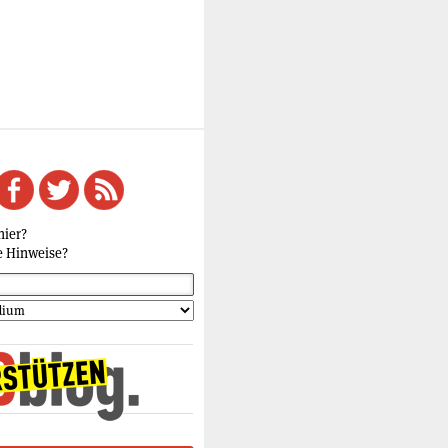
hier?
e Hinweise?