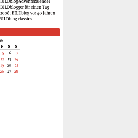
 BILDblog-Adventskalender
 BILDblogger für einen Tag
2008: BILDblog vor 40 Jahren
BILDblog classics
26
F
S
S
5
6
7
12
13
14
19
20
21
26
27
28