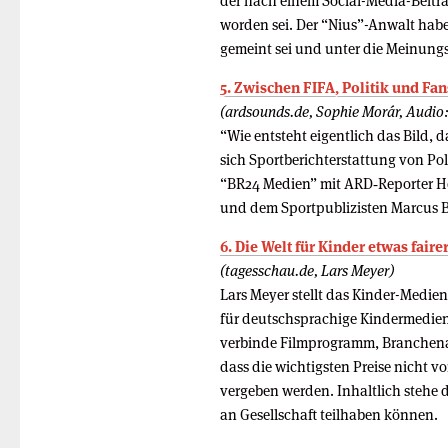
der nach einem Social-Media-Beitra
worden sei. Der “Nius”-Anwalt habe 
gemeint sei und unter die Meinungsf
5. Zwischen FIFA, Politik und Fa
(ardsounds.de, Sophie Morár, Audio
“Wie entsteht eigentlich das Bild, 
sich Sportberichterstattung von Pol
“BR24 Medien” mit ARD‑Reporter 
und dem Sportpublizisten Marcus B
6. Die Welt für Kinder etwas fair
(tagesschau.de, Lars Meyer)
Lars Meyer stellt das Kinder-Medien
für deutschsprachige Kindermedien 
verbinde Filmprogramm, Branchena
dass die wichtigsten Preise nicht 
vergeben werden. Inhaltlich stehe d
an Gesellschaft teilhaben können.