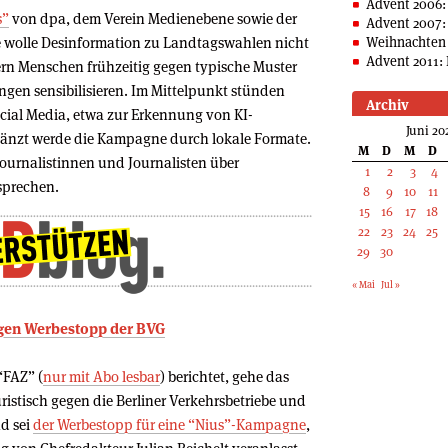
Advent 2006:
s”
von dpa, dem Verein Medienebene sowie der
Advent 2007:
 wolle Desinformation zu Landtagswahlen nicht
Weihnachten 
Advent 2011: 
ern Menschen frühzeitig gegen typische Muster
gen sensibilisieren. Im Mittelpunkt stünden
Archiv
ocial Media, etwa zur Erkennung von KI-
Juni 20
rgänzt werde die Kampagne durch lokale Formate.
M
D
M
D
ournalistinnen und Journalisten über
1
2
3
4
sprechen.
8
9
10
11
15
16
17
18
22
23
24
25
29
30
« Mai
Jul »
gegen Werbestopp der BVG
“FAZ” (
nur mit Abo lesbar
) berichtet, gehe das
uristisch gegen die Berliner Verkehrsbetriebe und
nd sei
der Werbestopp für eine “Nius”-Kampagne
,