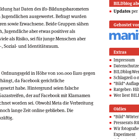
BILDblog ab
Bildung hat Daten des ifo-Bildungsbarometers
Updates
per 
 Jugendlichen ausgewertet. Befragt wurden
hren sowie Erwachsene. Beide Gruppen sähen
Gehostet vo
, Jugendliche aber etwas positiver als
iele als Risiko, sei für junge Menschen aber
-, Sozial- und Identitätsraum.
Extras
Impressum
Datenschutze
BILDblog-We
n Ordnungsgeld in Höhe von 100.000 Euro gegen
Schlagzeil-o-
hängt, da Facebook gerichtliche
"Bild"-Auflag
setzt habe. Hintergrund seien falsche
Ratgeber: Hilf
Gazastreifen, der auf Facebook mit Klarnamen
Wer liest BIL
ichnet worden sei. Obwohl Meta die Verbreitung
Oldies
 noch lange Zeit online geblieben. Die
"Bild"-Wörte
räftig.
Presserats-Rü
Wir fotografi
Experiment