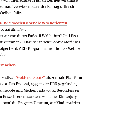
g von Chefredakteur Julian Reichelt veranlasst
darauf verwiesen, dass der Beitrag satirisch
reiheit falle.
ns: Wie Medien über die WM berichten
: 27:06 Minuten)
das wir von dieser Fußball-WM haben? Und lässt
itik trennen?” Darüber spricht Sophie Morár bei
Holger Dahl, ARD‑Programmchef Thomas Wehrle
ölz.
er machen
-Festival
“Goldener Spatz”
als zentrale Plattform
vor. Das Festival, 1979 in der DDR gegründet,
ngebote und Medienpädagogik. Besonders sei,
von Erwachsenen, sondern von einer Kinderjury
iesmal die Frage im Zentrum, wie Kinder stärker