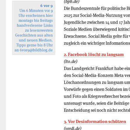
(bpb.de)
6 vor 9
Die Bundeszentrale für politische 
Um 6 Minuten vor 9
2025 zur Social-Media-Nutzung von
Uhr erscheinen hier
montags bis freitags
Jugendliche zwischen 14 und 17 Ja
handverlesene Links
Soziale Medien überwiegend kritisch
zu lesenswerten
Geschichten aus alten
Erwachsene. Social Media gelte für v
und neuen Medien.
zugleich ein wichtiger Informations
Tipps gerne bis 8 Uhr
an
6vor9
@bildblog.de
2. Face­book löscht zu langsam
(lto.de)
Das Landgericht Frankfurt habe ei
den Social-Media-Konzern Meta ver
Löschanordnungen zu langsam umge
Vorwürfe gegen einen Soldaten im 
und Foto als Kriegsverbrecher beze
untersagt wurde, seien die Beiträge
Entscheidung sei noch nicht rechtsk
3. Vor Desinformation schützen
(verdi.de)