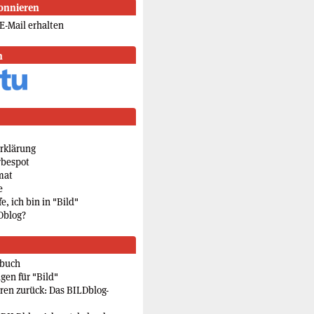
onnieren
E-Mail erhalten
n
rklärung
rbespot
mat
e
e, ich bin in "Bild"
Dblog?
rbuch
gen für "Bild"
eren zurück: Das BILDblog-