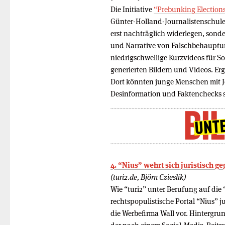
Die Initiative
“Prebunking Election
Günter-Holland-Journalistenschule
erst nachträglich widerlegen, sond
und Narrative von Falschbehauptun
niedrigschwellige Kurzvideos für S
generierten Bildern und Videos. E
Dort könnten junge Menschen mit J
Desinformation und Faktenchecks 
4. “Nius” wehrt sich juristisch 
(turi2.de, Björn Czieslik)
Wie “turi2” unter Berufung auf die 
rechtspopulistische Portal “Nius” j
die Werbefirma Wall vor. Hintergru