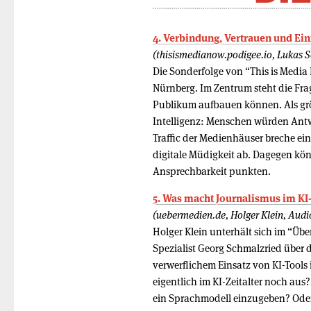
4. Verbindung, Vertrauen und Ein
(thisismedianow.podigee.io, Lukas S
Die Sonderfolge von “This is Media
Nürnberg. Im Zentrum steht die Fr
Publikum aufbauen können. Als grö
Intelligenz: Menschen würden Ant
Traffic der Medienhäuser breche ein
digitale Müdigkeit ab. Dagegen kö
Ansprechbarkeit punkten.
5. Was macht Journalismus im KI-
(uebermedien.de, Holger Klein, Audi
Holger Klein unterhält sich im “Üb
Spezialist Georg Schmalzried über 
verwerflichem Einsatz von KI-Tool
eigentlich im KI-Zeitalter noch aus
ein Sprachmodell einzugeben? Oder 