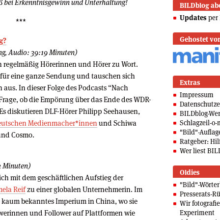
ß bei Erkenntnisgewinn und Unterhaltung!
BILDblog ab
Updates
per 
***
Gehostet vo
g?
ng, Audio: 39:19 Minuten)
regelmäßig Hörerinnen und Hörer zu Wort.
e für eine ganze Sendung und tauschen sich
Extras
 aus. In dieser Folge des Podcasts “Nach
Impressum
 Frage, ob die Empörung über das Ende des WDR-
Datenschutze
. Es diskutieren DLF-Hörer Philipp Seehausen,
BILDblog-We
eutschen Medienmacher*innen
und Schiwa
Schlagzeil-o-
"Bild"-Auflag
 und Cosmo.
Ratgeber: Hilf
Wer liest BIL
3 Minuten)
Oldies
ich mit dem geschäftlichen Aufstieg der
"Bild"-Wörte
ela Reif
zu einer globalen Unternehmerin. Im
Presserats-Rü
e kaum bekanntes Imperium in China, wo sie
Wir fotografi
lowerinnen und Follower auf Plattformen wie
Experiment