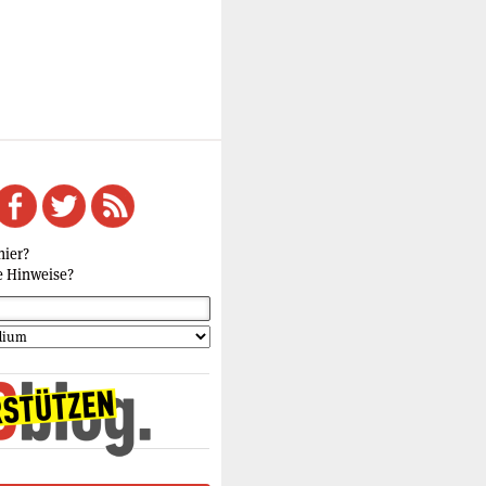
hier?
e Hinweise?