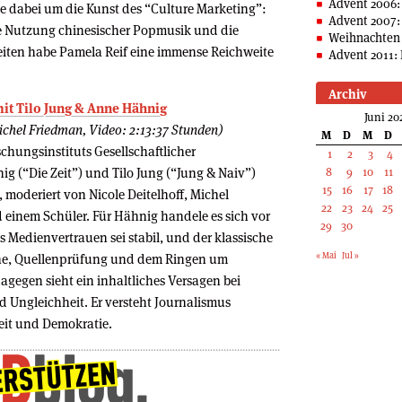
Advent 2006:
he dabei um die Kunst des “Culture Marketing”:
Advent 2007:
ie Nutzung chinesischer Popmusik und die
Weihnachten 
ten habe Pamela Reif eine immense Reichweite
Advent 2011: 
Archiv
mit Tilo Jung & Anne Hähnig
Juni 20
ichel Friedman, Video: 2:13:37 Stunden)
M
D
M
D
chungsinstituts Gesellschaftlicher
1
2
3
4
 (“Die Zeit”) und Tilo Jung (“Jung & Naiv”)
8
9
10
11
15
16
17
18
 moderiert von Nicole Deitelhoff, Michel
22
23
24
25
 einem Schüler. Für Hähnig handele es sich vor
29
30
 Medienvertrauen sei stabil, und der klassische
« Mai
Jul »
che, Quellenprüfung und dem Ringen um
dagegen sieht ein inhaltliches Versagen bei
 Ungleichheit. Er versteht Journalismus
eit und Demokratie.