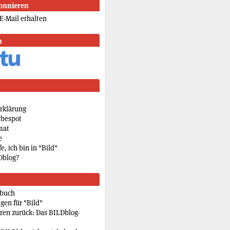
onnieren
E-Mail erhalten
n
rklärung
rbespot
mat
e
e, ich bin in "Bild"
Dblog?
rbuch
gen für "Bild"
eren zurück: Das BILDblog-