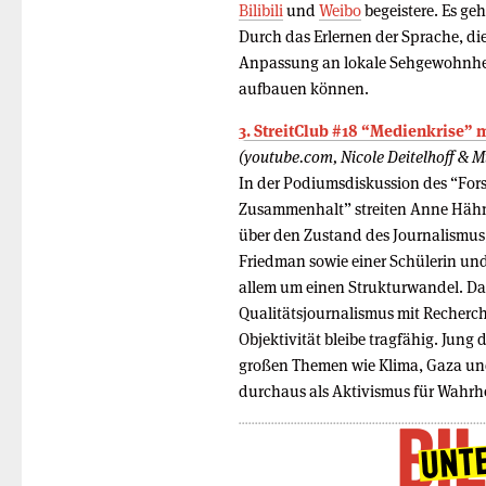
Bilibili
und
Weibo
begeistere. Es ge
Durch das Erlernen der Sprache, d
Anpassung an lokale Sehgewohnhei
aufbauen können.
3. StreitClub #18 “Medienkrise” 
(youtube.com, Nicole Deitelhoff & M
In der Podiumsdiskussion des “Fors
Zusammenhalt” streiten Anne Hähnig
über den Zustand des Journalismus,
Friedman sowie einer Schülerin und
allem um einen Strukturwandel. Das
Qualitätsjournalismus mit Recher
Objektivität bleibe tragfähig. Jung 
großen Themen wie Klima, Gaza und
durchaus als Aktivismus für Wahrh