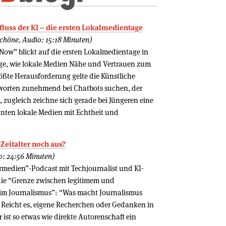
fluss der KI – die ersten Lokalmedientage
chöne, Audio: 15:18 Minuten)
 Now” blickt auf die ersten Lokalmedientage in
age, wie lokale Medien Nähe und Vertrauen zum
ßte Herausforderung gelte die Künstliche
worten zunehmend bei Chatbots suchen, der
, zugleich zeichne sich gerade bei Jüngeren eine
nnten lokale Medien mit Echtheit und
Zeitalter noch aus?
o: 24:56 Minuten)
ermedien”-Podcast mit Techjournalist und KI-
die “Grenze zwischen legitimem und
s im Journalismus”: “Was macht Journalismus
? Reicht es, eigene Recherchen oder Gedanken in
ist so etwas wie direkte Autorenschaft ein