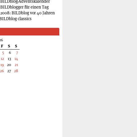
 BILDblog-Adventskalender
 BILDblogger für einen Tag
2008: BILDblog vor 40 Jahren
BILDblog classics
26
F
S
S
5
6
7
12
13
14
19
20
21
26
27
28