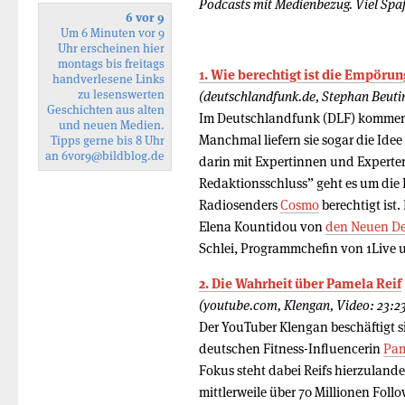
Podcasts mit Medienbezug. Viel Spa
6 vor 9
Um 6 Minuten vor 9
Uhr erscheinen hier
montags bis freitags
1. Wie berechtigt ist die Empörun
handverlesene Links
zu lesenswerten
(deutschlandfunk.de, Stephan Beuti
Geschichten aus alten
Im Deutschlandfunk (DLF) kommen 
und neuen Medien.
Manchmal liefern sie sogar die Ide
Tipps gerne bis 8 Uhr
an
6vor9
@bildblog.de
darin mit Expertinnen und Experten
Redaktionsschluss” geht es um die
Radiosenders
Cosmo
berechtigt ist
Elena Kountidou von
den Neuen D
Schlei, Programmchefin von 1Live
2. Die Wahrheit über Pamela Reif
(youtube.com, Klengan, Video: 23:2
Der YouTuber Klengan beschäftigt s
deutschen Fitness-Influencerin
Pam
Fokus steht dabei Reifs hierzuland
mittlerweile über 70 Millionen Fol