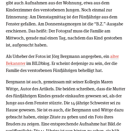
gibt auch Aufnahmen aus der Wohnung, etwa aus dem
Kinderzimmer des verstorbenen Jungen. Noch einmal zur
Erinnerung: Am Dienstagmittag ist der Fünfjährige aus dem
Fenster gefallen. Am Donnerstagmorgen ist die “B.Z.”-Ausgabe
erschienen. Das heißt: Der Fotograf muss die Familie am
Mittwoch, gerade mal einen Tag, nachdem das Kind gestorben
ist, aufgesucht haben.
Als Urheber der Fotos ist Jörg Bergmann angegeben, ein
alter
Bekannter
im BILDblog. Er scheint derjenige zu sein, der die
Familie des verstorbenen Fünfjährigen behelligt hat.
Bergmann ist auch, gemeinsam mit seiner Kollegin Maren
Wittge, Autor des Artikels. Die beiden schreiben, dass die Mutter
des fünfjährigen Kindes gerade einkaufen gewesen sei, als der
Junge aus dem Fenster stürzte. Die 14-jährige Schwester sei zu
Hause gewesen. Sie ist es auch, die Bergmann und Wittge dazu
gebracht haben, einige Zitate zu geben und ein Foto ihres
Bruders zu zeigen. Eine entsprechende Aufnahme hat Bild.de
veröffentlicht: Die 14-Jährige ist von hinten zu sehen, sie hält