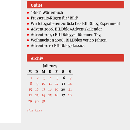
Oldies
"Bild"-Wörterbuch
Presserats-Rügen für "Bild"
Wir fotografieren zurück: Das BILDblog-Experiment
Advent 2006: BILDblog-Adventskalender
Advent 2007: BILDblogger für einen Tag
Weihnachten 2008: BILDblog vor 40 Jahren
Advent 2011: BILDblog classics
Archiv
Juli 2024
M
D
M
D
F
S
S
1
2
3
4
5
6
7
8
9
10
11
12
13
14
15
16
17
18
19
20
21
22
23
24
25
26
27
28
29
30
31
« Jun
Aug »