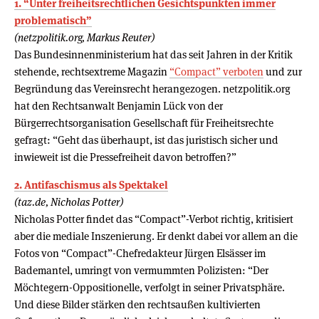
1. “Unter freiheitsrechtlichen Gesichtspunkten immer
problematisch”
(netzpolitik.org, Markus Reuter)
Das Bundesinnenministerium hat das seit Jahren in der Kritik
stehende, rechtsextreme Magazin
“Compact” verboten
und zur
Begründung das Vereinsrecht herangezogen. netzpolitik.org
hat den Rechtsanwalt Benjamin Lück von der
Bürgerrechtsorganisation Gesellschaft für Freiheitsrechte
gefragt: “Geht das überhaupt, ist das juristisch sicher und
inwieweit ist die Pressefreiheit davon betroffen?”
2. Antifaschismus als Spektakel
(taz.de, Nicholas Potter)
Nicholas Potter findet das “Compact”-Verbot richtig, kritisiert
aber die mediale Inszenierung. Er denkt dabei vor allem an die
Fotos von “Compact”-Chefredakteur Jürgen Elsässer im
Bademantel, umringt von vermummten Polizisten: “Der
Möchtegern-Oppositionelle, verfolgt in seiner Privatsphäre.
Und diese Bilder stärken den rechtsaußen kultivierten