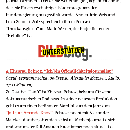
Journalist*innen”. Dass es sie weiterhin gibt, liegt auch daran,
dass sie für ein zweijähriges Förderprogramm der
Bundesregierung ausgewählt wurde. Annkathrin Weis und
Luca Schmitt-Walz sprechen in ihrem Podcast
“Druckausgleich” mit Malte Werner, der Projektleiter der
“Helpline” ist.
4. Khesrau Behroz: “Ich bin Öffentlichkeitsjournalist”
(laeuft-programmschau.podigee.io, Alexander Matzkeit, Audio:
27:21 Minuten)
Zu Gast bei “Läuft” ist Khesrau Behroz, bekannt für seine
dokumentarischen Podcasts. In seiner neuesten Produktion
geht es um einen berühmten Mordfall aus dem Jahr 2007:
“Judging Amanda Knox”
. Behroz spricht mit Alexander
Matzkeit darüber, ob er sich selbst als Medienjournalist sieht
und warum der Fall Amanda Knox immer noch aktuell ist.