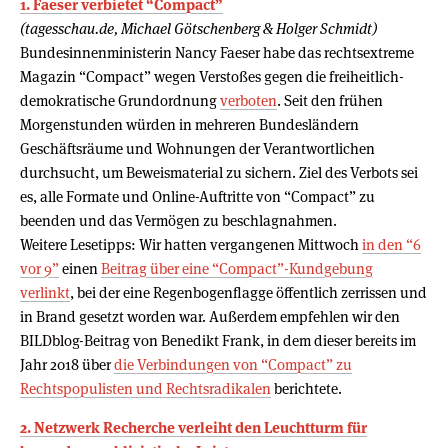
1. Faeser verbietet “Compact”
(tagesschau.de, Michael Götschenberg & Holger Schmidt)
Bundesinnenministerin Nancy Faeser habe das rechtsextreme
Magazin “Compact” wegen Verstoßes gegen die freiheitlich-
demokratische Grundordnung
verboten
. Seit den frühen
Morgenstunden würden in mehreren Bundesländern
Geschäftsräume und Wohnungen der Verantwortlichen
durchsucht, um Beweismaterial zu sichern. Ziel des Verbots sei
es, alle Formate und Online-Auftritte von “Compact” zu
beenden und das Vermögen zu beschlagnahmen.
Weitere Lesetipps: Wir hatten vergangenen Mittwoch
in den “6
vor 9”
einen
Beitrag über eine “Compact”-Kundgebung
verlinkt
, bei der eine Regenbogenflagge öffentlich zerrissen und
in Brand gesetzt worden war. Außerdem empfehlen wir den
BILDblog-Beitrag von Benedikt Frank, in dem dieser bereits im
Jahr 2018 über
die Verbindungen von “Compact” zu
Rechtspopulisten und Rechtsradikalen
berichtete.
2. Netzwerk Recherche verleiht den Leuchtturm für