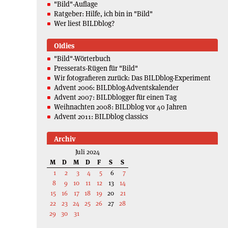
"Bild"-Auflage
Ratgeber: Hilfe, ich bin in "Bild"
Wer liest BILDblog?
Oldies
"Bild"-Wörterbuch
Presserats-Rügen für "Bild"
Wir fotografieren zurück: Das BILDblog-Experiment
Advent 2006: BILDblog-Adventskalender
Advent 2007: BILDblogger für einen Tag
Weihnachten 2008: BILDblog vor 40 Jahren
Advent 2011: BILDblog classics
Archiv
Juli 2024
M
D
M
D
F
S
S
1
2
3
4
5
6
7
8
9
10
11
12
13
14
15
16
17
18
19
20
21
22
23
24
25
26
27
28
29
30
31