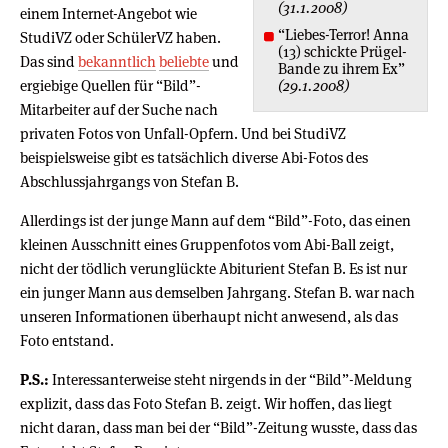
(31.1.2008)
einem Internet-Angebot wie
“Liebes-Terror! Anna
StudiVZ oder SchülerVZ haben.
(13) schickte Prügel-
Das sind
bekanntlich
beliebte
und
Bande zu ihrem Ex”
ergiebige Quellen für “Bild”-
(29.1.2008)
Mitarbeiter auf der Suche nach
privaten Fotos von Unfall-Opfern. Und bei StudiVZ
beispielsweise gibt es tatsächlich diverse Abi-Fotos des
Abschlussjahrgangs von Stefan B.
Allerdings ist der junge Mann auf dem “Bild”-Foto, das einen
kleinen Ausschnitt eines Gruppenfotos vom Abi-Ball zeigt,
nicht der tödlich verunglückte Abiturient Stefan B. Es ist nur
ein junger Mann aus demselben Jahrgang. Stefan B. war nach
unseren Informationen überhaupt nicht anwesend, als das
Foto entstand.
P.S.:
Interessanterweise steht nirgends in der “Bild”-Meldung
explizit, dass das Foto Stefan B. zeigt. Wir hoffen, das liegt
nicht daran, dass man bei der “Bild”-Zeitung wusste, dass das