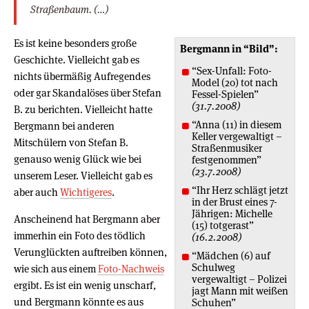
Straßenbaum. (…)
Es ist keine besonders große
Bergmann in “Bild”:
Geschichte. Vielleicht gab es
“Sex-Unfall: Foto-
nichts übermäßig Aufregendes
Model (20) tot nach
oder gar Skandalöses über Stefan
Fessel-Spielen”
(31.7.2008)
B. zu berichten. Vielleicht hatte
“Anna (11) in diesem
Bergmann bei anderen
Keller vergewaltigt –
Mitschülern von Stefan B.
Straßenmusiker
genauso wenig Glück wie bei
festgenommen”
(23.7.2008)
unserem Leser. Vielleicht gab es
“Ihr Herz schlägt jetzt
aber auch
Wichtigeres
.
in der Brust eines 7-
Jährigen: Michelle
Anscheinend hat Bergmann aber
(15) totgerast”
immerhin ein Foto des tödlich
(16.2.2008)
Verunglückten auftreiben können,
“Mädchen (6) auf
Schulweg
wie sich aus einem
Foto-Nachweis
vergewaltigt – Polizei
ergibt. Es ist ein wenig unscharf,
jagt Mann mit weißen
und Bergmann könnte es aus
Schuhen”