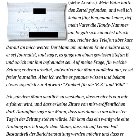
(siehe Ausriss).
Mein Vater hatte
den Zettel gefunden, und weil ich
keinen Jörg Bergmann kenne, rief
mein Vater die Handy-Nummer
an. Er gab sich zunächst als ich
aus, reichte das Telefon aber kurz
darauf an mich weiter. Der Mann am anderen Ende erklärte kurz,
er sei Journalist, und sagte, es ginge um einen gewissen Stefan B.
und ob ich mit ihm befreundet sei. Auf meine Frage, für welche
Zeitung er denn arbeitet, antwortete der Mann zunächst nur, er sei
freier Journalist. Aber ich wollte es genauer wissen und bekam
etwas zögerlich zur Antwort: “Konkret für die ‘B.Z.’ und ‘Bild’.”
Ich gab dem Mann deutlich zu verstehen, dass er nichts von mir
erfahren wird, und dass er keine Zitate von mir veröffentlichen
darf. Daraufhin sagte der Mann, dass das dann so am nächsten
Tag in der Zeitung stehen würde. Mir kam das ein wenig wie eine
Drohung vor. Ich sagte dem Mann, dass ich auf keinen Fall
Bestandteil der Berichterstattung werden möchte und dass er