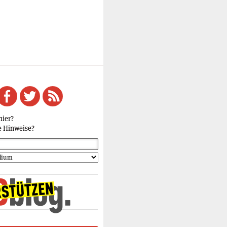
hier?
e Hinweise?