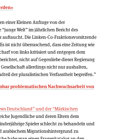
erden«
men einer Kleinen Anfrage von der
“junge Welt” im jährlichen Bericht des
 auftaucht. Die Linken-Co-Fraktionsvorsitzende
 ist nicht überraschend, dass eine Zeitung wie
scharf von links kritisiert und entgegen dem
richtet, nicht auf Gegenliebe dieser Regierung
Gesellschaft allerdings nicht nur aushalten,
teil der pluralistischen Verfasstheit begreifen.”
fenbar problematischen Nachwuchsarbeit von
ws Deutschland” und der “Märkischen
eiche Jugendliche und deren Eltern dem
inderjährige Spieler schlecht zu behandeln und
nd arabischem Migrationshintergrund zu
rche habe man einen Fragenkatalog an den