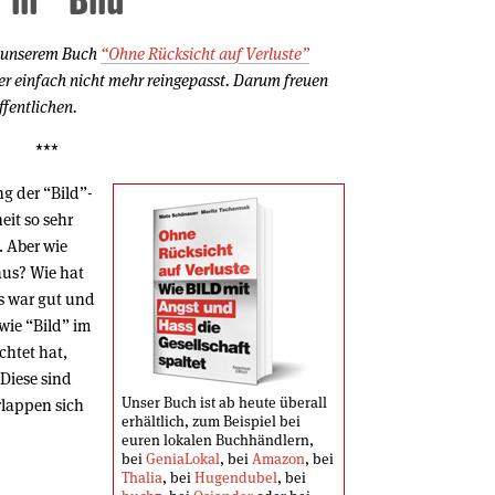
in unserem Buch
“Ohne Rücksicht auf Verluste”
er einfach nicht mehr reingepasst. Darum freuen
ffentlichen.
***
g der “Bild”-
it so sehr
 Aber wie
aus? Wie hat
as war gut und
wie “Bild” im
chtet hat,
Diese sind
Unser Buch ist ab heute überall
rlappen sich
erhältlich, zum Beispiel bei
euren lokalen Buchhändlern,
bei
GeniaLokal
, bei
Amazon
, bei
Thalia
, bei
Hugendubel
, bei