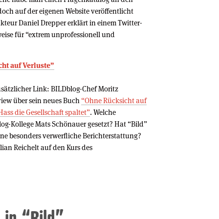
doch auf der eigenen Website veröffentlicht
teur Daniel Drepper erklärt in einem Twitter-
eise für “extrem unprofessionell und
cht auf Verluste”
usätzlicher Link: BILDblog-Chef Moritz
view über sein neues Buch
“Ohne Rücksicht auf
ass die Gesellschaft spaltet”
. Welche
g-Kollege Mats Schönauer gesetzt? Hat “Bild”
eine besonders verwerfliche Berichterstattung?
lian Reichelt auf den Kurs des
 in “Bild”