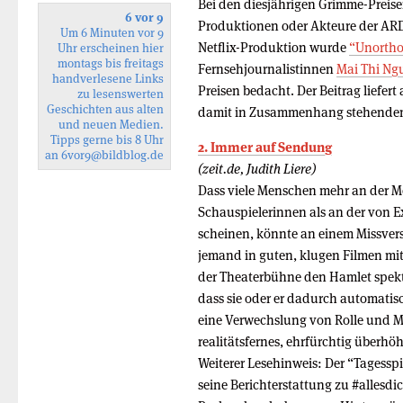
Bei den diesjährigen Grimme-Preis
6 vor 9
Produktionen oder Akteure der ARD
Um 6 Minuten vor 9
Netflix-Produktion wurde
“Unorth
Uhr erscheinen hier
montags bis freitags
Fernsehjournalistinnen
Mai Thi Ng
handverlesene Links
Preisen bedacht. Der Beitrag liefert
zu lesenswerten
Geschichten aus alten
damit in Zusammenhang stehenden 
und neuen Medien.
Tipps gerne bis 8 Uhr
2. Immer auf Sendung
an
6vor9
@bildblog.de
(zeit.de, Judith Liere)
Dass viele Menschen mehr an der 
Schauspielerinnen als an der von E
scheinen, könnte an einem Missverst
jemand in guten, klugen Filmen mitsp
der Theaterbühne den Hamlet spekt
dass sie oder er dadurch automatisc
eine Verwechslung von Rolle und 
realitätsfernes, ehrfürchtig überhö
Weiterer Lesehinweis: Der “Tagesspi
seine Berichterstattung zu #alles