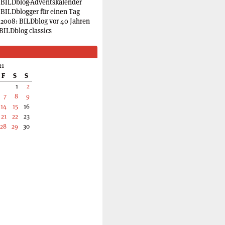
 BILDblog-Adventskalender
 BILDblogger für einen Tag
2008: BILDblog vor 40 Jahren
BILDblog classics
21
F
S
S
1
2
7
8
9
14
15
16
21
22
23
28
29
30