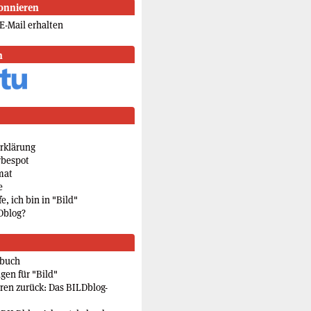
onnieren
E-Mail erhalten
n
rklärung
rbespot
mat
e
e, ich bin in "Bild"
Dblog?
rbuch
gen für "Bild"
eren zurück: Das BILDblog-