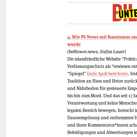
4. Wie PI-News mit Rassismus u
wurde
(belltower.news, Stefan Lauer)
Die islamfeindliche Website “Politic
Verfassungsschutz als “erwiesen ext
“Spiegel”
Ende April berichtete
. Ste
Tradition an Hass und Hetze zurück
und Nährboden für gesteuerte Emp
bis hin zum Mord. Und das seit 17 J
Verantwortung und keine Menschenw
legalen Bereich bewegen, herrscht
Dauerempörung und enthemmter Has
und ihren Kommentator*innen scha
Beleidigungen und Abwertungen im