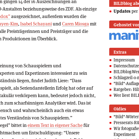
en gingen 14 der 16 Auszeichnungen an
BILDblog ab
-Anstalten beziehungsweise des ZDF. Als einzige
Updates
per 
odox”
ausgezeichnet, außerdem wurden die
uyen-Kim
,
Isabel Schayani
und
Caren Miosga
mit
Gehostet vo
 alle Preisträgerinnen und Preisträger und die
Produktionen im Überblick.
Extras
Impressum
Meinung von Schauspielern und
Datenschutze
BILDblog-We
xperten und Expertinnen interessiert zu sein
Schlagzeil-o-
ändnis liegen, findet Judith Liere: “Dass
"Bild"-Auflag
ielt, als Seriendarstellerin Erfolg hat oder auf
Ratgeber: Hilf
akulär verkörpern kann, bedeutet jedoch nicht,
Wer liest BIL
h zum scharfsinnigen Analytiker wird. Das ist
Oldies
Mensch und wahrscheinlich auch ein etwas
"Bild"-Wörte
htes Verständnis von Schauspielern.”
Presserats-Rü
egel” bittet in
einem Text in eigener Sache
für
Wir fotografi
dichtmachen um Entschuldigung: “Unsere
Experiment