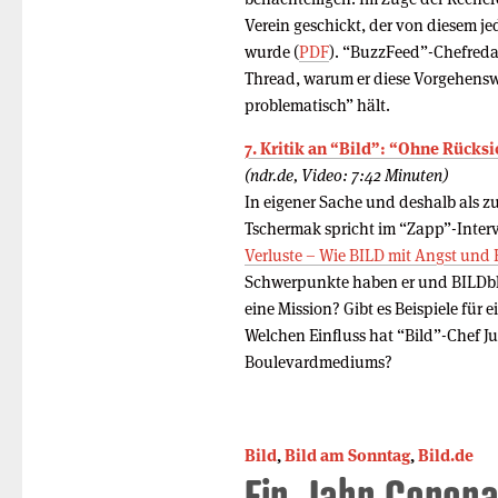
Verein geschickt, der von diesem je
wurde (
PDF
). “BuzzFeed”-Chefredak
Thread, warum er diese Vorgehensw
problematisch” hält.
7. Kritik an “Bild”: “Ohne Rücksi
(ndr.de, Video: 7:42 Minuten)
In eigener Sache und deshalb als z
Tschermak spricht im “Zapp”-Inter
Verluste – Wie BILD mit Angst und H
Schwerpunkte haben er und BILDblo
eine Mission? Gibt es Beispiele für 
Welchen Einfluss hat “Bild”-Chef Ju
Boulevardmediums?
Bild
,
Bild am Sonntag
,
Bild.de
Ein Jahr Corona