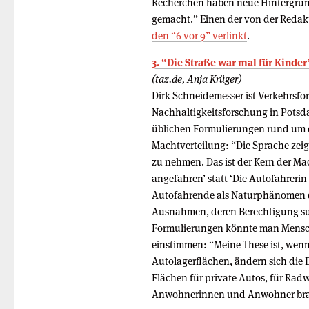
Recherchen haben neue Hintergründ
gemacht.” Einen der von der Reda
den “6 vor 9” verlinkt
.
3. “Die Straße war mal für Kinder
(taz.de, Anja Krüger)
Dirk Schneidemesser ist Verkehrsfor
Nachhaltigkeitsforschung in Potsdam.
üblichen Formulierungen rund um d
Machtverteilung: “Die Sprache zeigt,
zu nehmen. Das ist der Kern der Ma
angefahren’ statt ‘Die Autofahreri
Autofahrende als Naturphänomen d
Ausnahmen, deren Berechtigung subt
Formulierungen könnte man Mensch
einstimmen: “Meine These ist, wenn
Autolagerflächen, ändern sich die 
Flächen für private Autos, für Rad
Anwohnerinnen und Anwohner brau