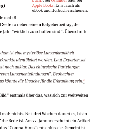
buch7
, bei
Osiander
oder bei
Apple Books
. Es ist auch als
20)
eBook und Hörbuch erschienen.
de mal 18
uf Seite 10 neben einem Ratgeberbeitrag, der
ue Jahr “wirklich zu schaffen sind”. Überschrift:
uhan ist eine mysteriöse Lungenkrankheit
rkrankte identifiziert worden. Laut Experten sei
it noch unklar. Das chinesische Parteiorgan
hweren Lungenentzündungen”. Beobachter
1
s könnte die Ursache für die Erkrankung sein.
Bild” erstmals über das, was sich zur weltweiten
 mal: nichts. Fast drei Wochen dauert es, bis in
die Rede ist. Am 22. Januar erscheint ein Artikel
r das “Corona-Virus” entschlüssele. Gemeint ist