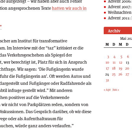
e aufgezeigt – wir haben aber auch Fehler
Advent 2006:
Advent 2007:
ktion angesprochenen Texte
hatten wir auch in
Weihnachten 
Advent 2011: 
”
Archiv
Mai 20
scher am Institut für transformative
M
D
M
D
 Im Interview mit der “taz” kritisiert er die
as Verkehrsgeschehen als Spiegel der
3
4
5
6
 wer berechtigt ist, Platz für sich in Anspruch
10
11
12
13
17
18
19
20
chtfrage. Wir sagen: ‘Die Fußgängerin wurde
24
25
26
27
n fuhr die Fußgängerin an’. Oft werden Autos und
31
argestellt und Fußgänger oder Radfahrende als
il infrage gestellt wird.” Mit anderen
« Apr
Jun »
en positiver auf die Verkehrswende
 wir nicht von Parkplätzen reden, sondern von
Diskussionen. Das Gespräch darüber, ob wir diese
wege oder als Aufenthaltsraum für
chen, würde ganz anders verlaufen.”