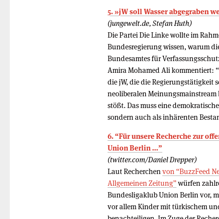
5. »jW soll Wasser abgegraben w
(jungewelt.de, Stefan Huth)
Die Partei Die Linke wollte im Rah
Bundesregierung wissen, warum die 
Bundesamtes für Verfassungsschutz
Amira Mohamed Ali kommentiert: “Es
die jW, die die Regierungstätigkeit 
neoliberalen Meinungsmainstream be
stößt. Das muss eine demokratische 
sondern auch als inhärenten Bestand
6. “Für unsere Recherche zur of
Union Berlin …”
(twitter.com/Daniel Drepper)
Laut Recherchen
von “BuzzFeed Ne
Allgemeinen Zeitung”
würfen zahlr
Bundesligaklub Union Berlin vor, m
vor allem Kinder mit türkischem u
benachteiligen. Im Zuge der Reche