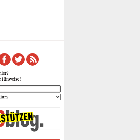
hier?
e Hinweise?