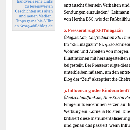
handverlesene Links
enttäuscht über sein Verhalten und 
zu lesenswerten
Geschichten aus alten
Sendungen einzuladen”. Lehmann ve
und neuen Medien.
von Hertha BSC, wie der Fußballklu
Tipps gerne bis 8 Uhr
an
6vor9
@bildblog.de
2. Presserat rügt ZEITmagazin
(blog.zeit.de, Chefredaktion ZEITma
Im “ZEITmagazin” Nr. 41/20 schrie
Wohnen und Arbeiten von morgen. D
Illustrationen mit herausgestellt
beigestellt. Der Presserat rügte di
unterbleiben müssen, um den entst
Blog der “Zeit” akzeptiert die Che
3. Influencing oder Kinderarbeit?
(deutschlandfunk.de, Ann-Kristin Po
Einige Influencerinnen setzen auf 
Werbung ein. Cornelia Holsten, Dir
kritisiert diese Instrumentalisierun
und genau das passiert, wenn Influ