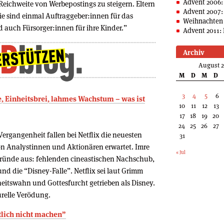
Advent 2006:
Reichweite von Werbepostings zu steigern. Eltern
Advent 2007:
sie sind einmal Auftraggeber:innen für das
Weihnachten 
d auch Fürsorger:innen für ihre Kinder.”
Advent 2011: 
Archiv
August 
M
D
M
D
3
4
5
6
ute, Einheitsbrei, lahmes Wachstum – was ist
10
11
12
13
17
18
19
20
24
25
26
27
rgangenheit fallen bei Netflix die neuesten
31
von Analystinnen und Aktionären erwartet. Imre
« Jul
ründe aus: fehlenden cineastischen Nachschub,
d die “Disney-Falle”. Netflix sei laut Grimm
eitswahn und Gottesfurcht getrieben als Disney.
urelle Verödung.
tlich nicht machen”