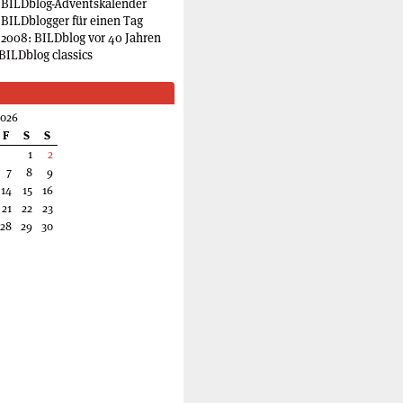
 BILDblog-Adventskalender
 BILDblogger für einen Tag
2008: BILDblog vor 40 Jahren
BILDblog classics
2026
F
S
S
1
2
7
8
9
14
15
16
21
22
23
28
29
30