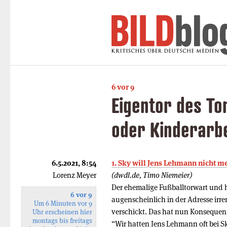
6 vor 9
Eigentor des To
oder Kinderarbei
6.5.2021, 8:54
1. Sky will Jens Lehmann nicht me
Lorenz Meyer
(dwdl.de, Timo Niemeier)
Der ehemalige Fußballtorwart und 
6 vor 9
augenscheinlich in der Adresse irre
Um 6 Minuten vor 9
verschickt. Das hat nun Konsequenz
Uhr erscheinen hier
montags bis freitags
“Wir hatten Jens Lehmann oft bei S