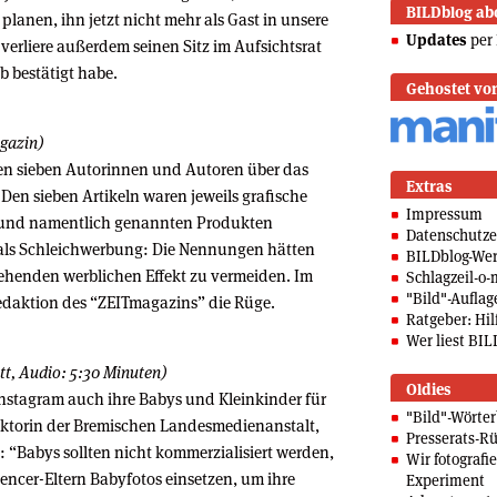
BILDblog ab
planen, ihn jetzt nicht mehr als Gast in unsere
Updates
per 
rliere außerdem seinen Sitz im Aufsichtsrat
b bestätigt habe.
Gehostet vo
gazin)
ben sieben Autorinnen und Autoren über das
Extras
en sieben Artikeln waren jeweils grafische
Impressum
en und namentlich genannten Produkten
Datenschutze
es als Schleichwerbung: Die Nennungen hätten
BILDblog-We
ehenden werblichen Effekt zu vermeiden. Im
Schlagzeil-o-
"Bild"-Auflag
fredaktion des “ZEITmagazins” die Rüge.
Ratgeber: Hilf
Wer liest BIL
tt, Audio: 5:30 Minuten)
Oldies
Instagram auch ihre Babys und Kleinkinder für
"Bild"-Wörte
ektorin der Bremischen Landesmedienanstalt,
Presserats-Rü
g: “Babys sollten nicht kommerzialisiert werden,
Wir fotografi
encer-Eltern Babyfotos einsetzen, um ihre
Experiment