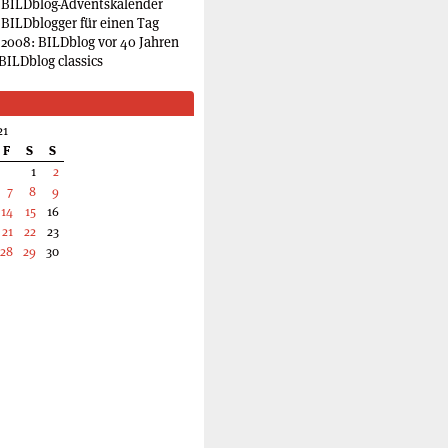
 BILDblog-Adventskalender
 BILDblogger für einen Tag
2008: BILDblog vor 40 Jahren
BILDblog classics
21
F
S
S
1
2
7
8
9
14
15
16
21
22
23
28
29
30