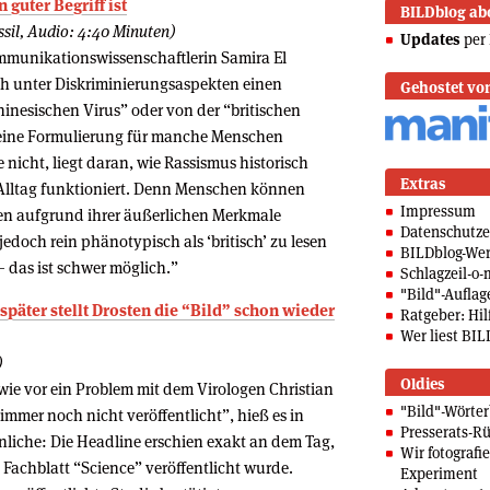
guter Begriff ist
BILDblog ab
sil, Audio: 4:40 Minuten)
Updates
per 
mmunikationswissenschaftlerin Samira El
ch unter Diskriminierungsaspekten einen
Gehostet vo
inesischen Virus” oder von der “britischen
 eine Formulierung für manche Menschen
 nicht, liegt daran, wie Rassismus historisch
Extras
 Alltag funktioniert. Denn Menschen können
Impressum
en aufgrund ihrer äußerlichen Merkmale
Datenschutze
jedoch rein phänotypisch als ‘britisch’ zu lesen
BILDblog-We
– das ist schwer möglich.”
Schlagzeil-o-
"Bild"-Auflag
 später stellt Drosten die “Bild” schon wieder
Ratgeber: Hilf
Wer liest BIL
)
Oldies
wie vor ein Problem mit dem Virologen Christian
"Bild"-Wörte
mmer noch nicht veröffentlicht”, hieß es in
Presserats-Rü
inliche: Die Headline erschien exakt an dem Tag,
Wir fotografi
Fachblatt “Science” veröffentlicht wurde.
Experiment