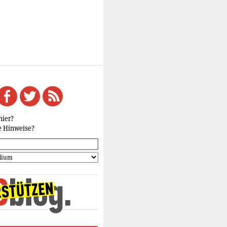
hier?
e Hinweise?