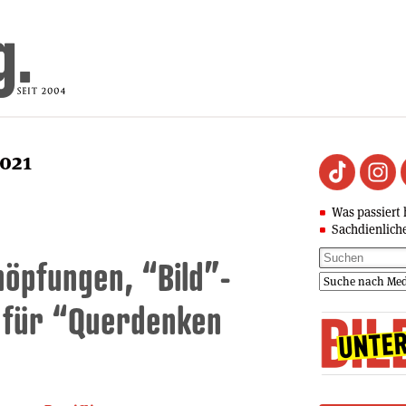
2021
Was passiert 
Sachdienlich
öpfungen, “Bild”-
s für “Querdenken