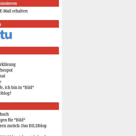
onnieren
E-Mail erhalten
n
rklärung
rbespot
mat
e
e, ich bin in "Bild"
Dblog?
rbuch
gen für "Bild"
eren zurück: Das BILDblog-