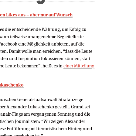
en Likes aus – aber nur auf Wunsch
ikes die entscheidende Währung, um Erfolg zu
 kann teilweise unangenehme Begleiteffekte
acebook eine Möglichkeit anbieten, auf die
ten. Damit wolle man erreichen, “dass die Leute
den und Inspiration fokussieren können, statt
dere Leute bekommen”, heißt es in
einer Mitteilung
 Lukaschenko
auischen Generalstaatsanwalt Strafanzeige
er Alexander Lukaschenko gestellt. Grund sei
yanair-Flugs am vergangenen Sonntag und die
tischen Journalisten: “Wir zeigen Alexander
ese Entführung mit terroristischem Hintergrund
reiben geschehen ist.”