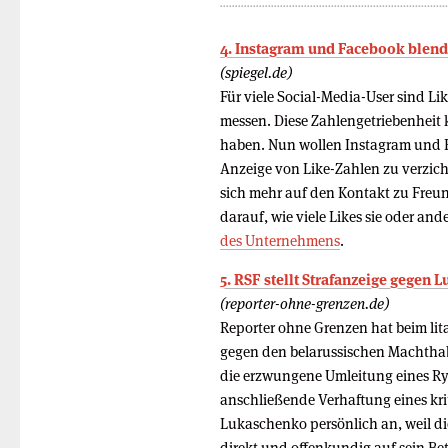
4. Instagram und Facebook blend
(spiegel.de)
Für viele Social-Media-User sind L
messen. Diese Zahlengetriebenheit
haben. Nun wollen Instagram und F
Anzeige von Like-Zahlen zu verzich
sich mehr auf den Kontakt zu Freun
darauf, wie viele Likes sie oder an
des Unternehmens
.
5. RSF stellt Strafanzeige gegen
(reporter-ohne-grenzen.de)
Reporter ohne Grenzen hat beim lit
gegen den belarussischen Machthab
die erzwungene Umleitung eines R
anschließende Verhaftung eines kri
Lukaschenko persönlich an, weil di
direkt und offenkundig auf sein Bet