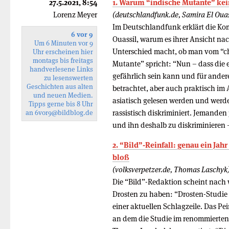
27.5.2021, 8:54
1. Warum “indische Mutante” kein 
Lorenz Meyer
(deutschlandfunk.de, Samira El Ouas
Im Deutschlandfunk erklärt die Ko
6 vor 9
Ouassil, warum es ihrer Ansicht na
Um 6 Minuten vor 9
Unterschied macht, ob man vom “ch
Uhr erscheinen hier
montags bis freitags
Mutante” spricht: “Nun – dass die
handverlesene Links
gefährlich sein kann und für andere
zu lesenswerten
Geschichten aus alten
betrachtet, aber auch praktisch im
und neuen Medien.
asiatisch gelesen werden und werd
Tipps gerne bis 8 Uhr
rassistisch diskriminiert. Jemanden 
an
6vor9
@bildblog.de
und ihn deshalb zu diskriminieren 
2. “Bild”-Reinfall: genau ein Jahr
bloß
(volksverpetzer.de, Thomas Laschyk
Die “Bild”-Redaktion scheint nach 
Drosten zu haben: “Drosten-Studie i
einer aktuellen Schlagzeile. Das Pe
an dem die Studie im renommierten 