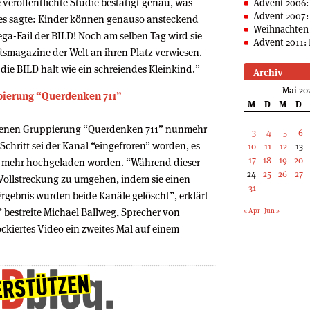
eröffentlichte Studie bestätigt genau, was
Advent 2006:
Advent 2007:
ahres sagte: Kinder können genauso ansteckend
Weihnachten 
ga-Fail der BILD! Noch am selben Tag wird sie
Advent 2011: 
smagazine der Welt an ihren Platz verwiesen.
ie BILD halt wie ein schreiendes Kleinkind.”
Archiv
Mai 20
ppierung “Querdenken 711”
M
D
M
D
ttenen Gruppierung “Querdenken 711” nunmehr
3
4
5
6
Schritt sei der Kanal “eingefroren” worden, es
10
11
12
13
17
18
19
20
s mehr hochgeladen worden. “Während dieser
24
25
26
27
 Vollstreckung zu umgehen, indem sie einen
31
rgebnis wurden beide Kanäle gelöscht”, erklärt
 bestreite Michael Ballweg, Sprecher von
« Apr
Jun »
ckiertes Video ein zweites Mal auf einem