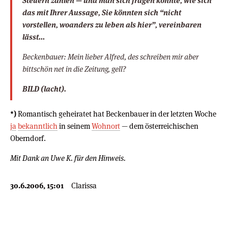
Steuern zahlen — und man sich fragen könnte, wie sich
das mit Ihrer Aussage, Sie könnten sich “nicht
vorstellen, woanders zu leben als hier”, vereinbaren
lässt…
Beckenbauer: Mein lieber Alfred, des schreiben mir aber
bittschön net in die Zeitung, gell?
BILD
(lacht)
.
*)
Romantisch geheiratet hat Beckenbauer in der letzten Woche
ja
bekanntlich
in seinem
Wohnort
— dem österreichischen
Oberndorf.
Mit Dank an Uwe K. für den Hinweis.
30.6.2006, 15:01
Clarissa