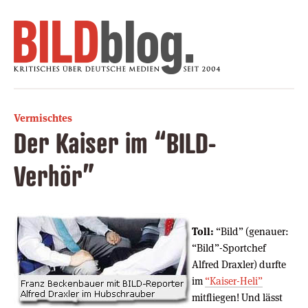
Vermischtes
Der Kaiser im “BILD-
Verhör”
Toll:
“Bild” (genauer:
“Bild”-Sportchef
Alfred Draxler) durfte
im
“Kaiser-Heli”
mitfliegen! Und lässt