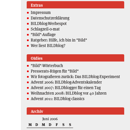
Extras
Impressum
Datenschutzerklärung
BILDblog-Werbespot
Schlagzeil-o-mat
"Bild"-Auflage
Ratgeber: Hilfe, ich bin in "Bild"
Wer liest BILDblog?
Oldies
"Bild"-Wörterbuch
Presserats-Rügen für "Bild"
Wir fotografieren zurück: Das BILDblog-Experiment
Advent 2006: BILDblog-Adventskalender
Advent 2007: BILDblogger für einen Tag
Weihnachten 2008: BILDblog vor 40 Jahren
Advent 2011: BILDblog classics
Archiv
Juni 2006
M
D
M
D
F
S
S