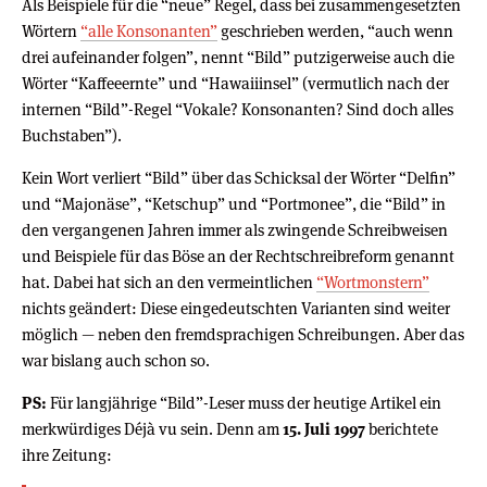
Als Beispiele für die “neue” Regel, dass bei zusammengesetzten
Wörtern
“alle Konsonanten”
geschrieben werden, “auch wenn
drei aufeinander folgen”, nennt “Bild” putzigerweise auch die
Wörter “Kaffeeernte” und “Hawaiiinsel” (vermutlich nach der
internen “Bild”-Regel “Vokale? Konsonanten? Sind doch alles
Buchstaben”).
Kein Wort verliert “Bild” über das Schicksal der Wörter “Delfin”
und “Majonäse”, “Ketschup” und “Portmonee”, die “Bild” in
den vergangenen Jahren immer als zwingende Schreibweisen
und Beispiele für das Böse an der Rechtschreibreform genannt
hat. Dabei hat sich an den vermeintlichen
“Wortmonstern”
nichts geändert: Diese eingedeutschten Varianten sind weiter
möglich — neben den fremdsprachigen Schreibungen. Aber das
war bislang auch schon so.
PS:
Für langjährige “Bild”-Leser muss der heutige Artikel ein
merkwürdiges Déjà vu sein. Denn am
15. Juli 1997
berichtete
ihre Zeitung: