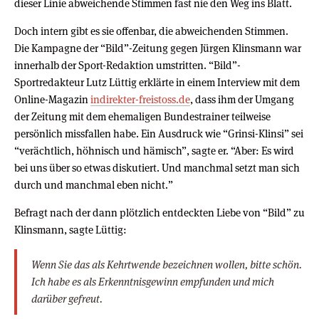
dieser Linie abweichende Stimmen fast nie den Weg ins Blatt.
Doch intern gibt es sie offenbar, die abweichenden Stimmen.
Die Kampagne der “Bild”-Zeitung gegen Jürgen Klinsmann war
innerhalb der Sport-Redaktion umstritten. “Bild”-
Sportredakteur Lutz Lüttig erklärte in einem Interview mit dem
Online-Magazin
indirekter-freistoss.de
, dass ihm der Umgang
der Zeitung mit dem ehemaligen Bundestrainer teilweise
persönlich missfallen habe. Ein Ausdruck wie “Grinsi-Klinsi” sei
“verächtlich, höhnisch und hämisch”, sagte er. “Aber: Es wird
bei uns über so etwas diskutiert. Und manchmal setzt man sich
durch und manchmal eben nicht.”
Befragt nach der dann plötzlich entdeckten Liebe von “Bild” zu
Klinsmann, sagte Lüttig:
Wenn Sie das als Kehrtwende bezeichnen wollen, bitte schön.
Ich habe es als Erkenntnisgewinn empfunden und mich
darüber gefreut.