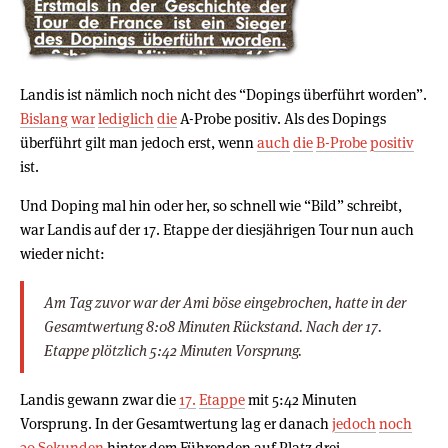
Landis ist nämlich noch nicht des “Dopings überführt worden”.
Bislang
war
lediglich
die
A-Probe positiv. Als des Dopings
überführt gilt man jedoch erst, wenn
auch
die
B-Probe
positiv
ist.
Und Doping mal hin oder her, so schnell wie “Bild” schreibt,
war Landis auf der 17. Etappe der diesjährigen Tour nun auch
wieder nicht:
Am Tag zuvor war der Ami böse eingebrochen, hatte in der
Gesamtwertung 8:08 Minuten Rückstand. Nach der 17.
Etappe plötzlich 5:42 Minuten Vorsprung.
Landis gewann zwar die
17.
Etappe
mit 5:42 Minuten
Vorsprung. In der Gesamtwertung lag er danach
jedoch
noch
30
Sekunden
hinter dem Führenden auf Platz drei.