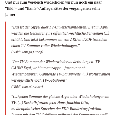
Und nur zum Vergleich wiederholen wir nun noch ein paar
“Bild”- und “BamS”-Aufregersätze der vergangenen zehn
Jahre:
“Das ist der Gipfel aller TV-Unverschämtheiten! Erst im April
wurden die Gebühren fürs öffentlich-rechtliche Fernsehen (…)
erhöht. Und jetzt bekommen wir von ARD und ZDF trotzdem
einen TV-Sommer voller Wiederholungen.”
(“Bild” vom 30.7.2005)
“Der TV-Sommer der Wiederwiederwiederholungen: TV-
GÄHN! Egal, wohin man zappt – fast nur noch
Wiederholungen. Gähnende TV-Langeweile. (…) Wofür zahlen
wir eigentlich noch TV-Gebühren!”
(“Bild” vom 16.7.2003)
“(…) jeden Sommer der gleiche Ärger über Wiederholungen im
TV. (…) Deshalb fordert jetzt Hans-Joachim Otto,
medienpolitischer Sprecher der FDP-Bundestagsfraktion:
Runter mit den TV-Gebühren während der Sommermonate!”