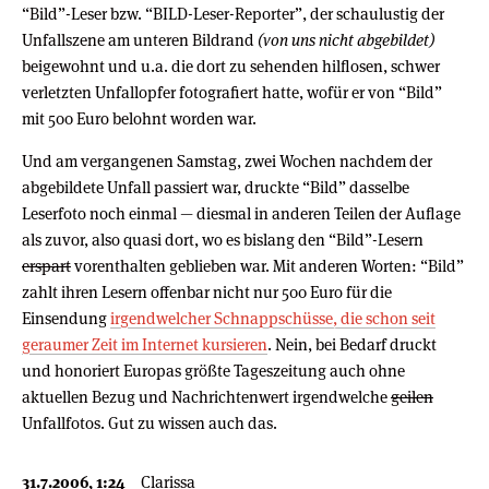
“Bild”-Leser bzw. “BILD-Leser-Reporter”, der schaulustig der
Unfallszene am unteren Bildrand
(von uns nicht abgebildet)
beigewohnt und u.a. die dort zu sehenden hilflosen, schwer
verletzten Unfallopfer fotografiert hatte, wofür er von “Bild”
mit 500 Euro belohnt worden war.
Und am vergangenen Samstag, zwei Wochen nachdem der
abgebildete Unfall passiert war, druckte “Bild” dasselbe
Leserfoto noch einmal — diesmal in anderen Teilen der Auflage
als zuvor, also quasi dort, wo es bislang den “Bild”-Lesern
erspart
vorenthalten geblieben war. Mit anderen Worten: “Bild”
zahlt ihren Lesern offenbar nicht nur 500 Euro für die
Einsendung
irgendwelcher Schnappschüsse, die schon seit
geraumer Zeit im Internet kursieren
. Nein, bei Bedarf druckt
und honoriert Europas größte Tageszeitung auch ohne
aktuellen Bezug und Nachrichtenwert irgendwelche
geilen
Unfallfotos. Gut zu wissen auch das.
31.7.2006, 1:24
Clarissa