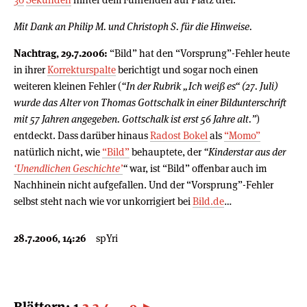
Mit Dank an Philip M. und Christoph S. für die Hinweise.
Nachtrag, 29.7.2006:
“Bild” hat den “Vorsprung”-Fehler heute
in ihrer
Korrekturspalte
berichtigt und sogar noch einen
weiteren kleinen Fehler (
“In der Rubrik „Ich weiß es“ (27. Juli)
wurde das Alter von Thomas Gottschalk in einer Bildunterschrift
mit 57 Jahren angegeben. Gottschalk ist erst 56 Jahre alt.”
)
entdeckt. Dass darüber hinaus
Radost Bokel
als
“Momo”
natürlich nicht, wie
“Bild”
behauptete, der
“Kinderstar aus der
‘Unendlichen Geschichte’
“
war, ist “Bild” offenbar auch im
Nachhinein nicht aufgefallen. Und der “Vorsprung”-Fehler
selbst steht nach wie vor unkorrigiert bei
Bild.de
…
28.7.2006, 14:26
spYri
Blättern:
1
2
3
4
...
9
►