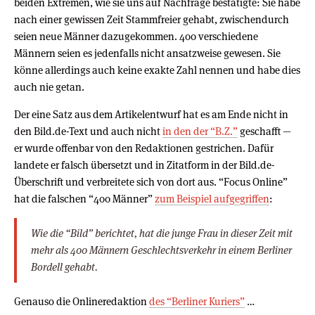
beiden Extremen, wie sie uns auf Nachfrage bestätigte: Sie habe
nach einer gewissen Zeit Stammfreier gehabt, zwischendurch
seien neue Männer dazugekommen. 400 verschiedene
Männern seien es jedenfalls nicht ansatzweise gewesen. Sie
könne allerdings auch keine exakte Zahl nennen und habe dies
auch nie getan.
Der eine Satz aus dem Artikelentwurf hat es am Ende nicht in
den Bild.de-Text und auch nicht
in den der “B.Z.”
geschafft —
er wurde offenbar von den Redaktionen gestrichen. Dafür
landete er falsch übersetzt und in Zitatform in der Bild.de-
Überschrift und verbreitete sich von dort aus. “Focus Online”
hat die falschen “400 Männer”
zum Beispiel aufgegriffen
:
Wie die “Bild” berichtet, hat die junge Frau in dieser Zeit mit
mehr als 400 Männern Geschlechtsverkehr in einem Berliner
Bordell gehabt.
Genauso die Onlineredaktion
des “Berliner Kuriers”
…