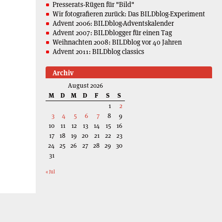
Presserats-Rügen für "Bild"
Wir fotografieren zurück: Das BILDblog-Experiment
Advent 2006: BILDblog-Adventskalender
Advent 2007: BILDblogger für einen Tag
Weihnachten 2008: BILDblog vor 40 Jahren
Advent 2011: BILDblog classics
Archiv
August 2026
M
D
M
D
F
S
S
1
2
3
4
5
6
7
8
9
10
11
12
13
14
15
16
17
18
19
20
21
22
23
24
25
26
27
28
29
30
31
« Jul