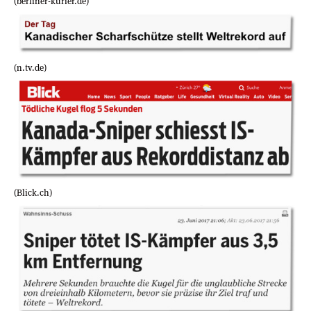
(berliner-kurier.de)
(n.tv.de)
(Blick.ch)