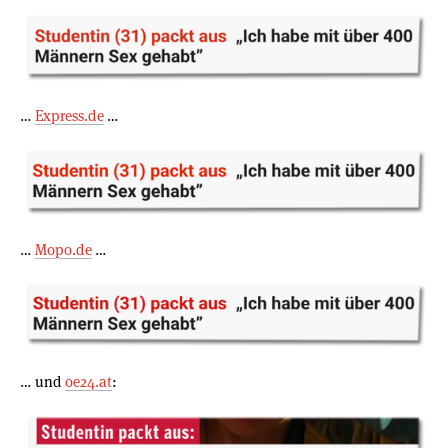
…
Express.de
…
…
Mopo.de
…
… und
oe24.at
: