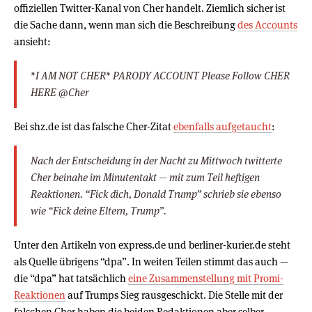
offiziellen Twitter-Kanal von Cher handelt. Ziemlich sicher ist
die Sache dann, wenn man sich die Beschreibung
des Accounts
ansieht:
*I AM NOT CHER* PARODY ACCOUNT Please Follow CHER
HERE @Cher
Bei shz.de ist das falsche Cher-Zitat
ebenfalls aufgetaucht
:
Nach der Entscheidung in der Nacht zu Mittwoch twitterte
Cher beinahe im Minutentakt — mit zum Teil heftigen
Reaktionen. “Fick dich, Donald Trump” schrieb sie ebenso
wie “Fick deine Eltern, Trump”.
Unter den Artikeln von express.de und berliner-kurier.de steht
als Quelle übrigens “dpa”. In weiten Teilen stimmt das auch —
die “dpa” hat tatsächlich
eine Zusammenstellung mit Promi-
Reaktionen
auf Trumps Sieg rausgeschickt. Die Stelle mit der
falschen Cher haben die beiden Redaktionen aber selber