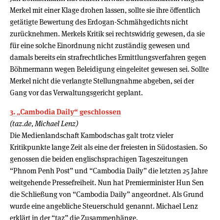
Merkel mit einer Klage drohen lassen, sollte sie ihre öffentlich
getätigte Bewertung des Erdogan-Schmähgedichts nicht
zurücknehmen. Merkels Kritik sei rechtswidrig gewesen, da sie
für eine solche Einordnung nicht zuständig gewesen und
damals bereits ein strafrechtliches Ermittlungsverfahren gegen
Böhmermann wegen Beleidigung eingeleitet gewesen sei. Sollte
Merkel nicht die verlangte Stellungnahme abgeben, sei der
Gang vor das Verwaltungsgericht geplant.
3. „Cambodia Daily“ geschlossen
(taz.de, Michael Lenz)
Die Medienlandschaft Kambodschas galt trotz vieler
Kritikpunkte lange Zeit als eine der freiesten in Südostasien. So
genossen die beiden englischsprachigen Tageszeitungen
“Phnom Penh Post” und “Cambodia Daily” die letzten 25 Jahre
weitgehende Pressefreiheit. Nun hat Premierminister Hun Sen
die Schließung von “Cambodia Daily” angeordnet. Als Grund
wurde eine angebliche Steuerschuld genannt. Michael Lenz
erklärt in der “taz” die Zusammenhänge.