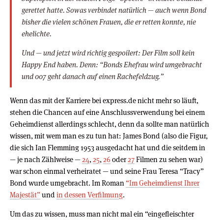
gerettet hatte. Sowas verbindet natürlich — auch wenn Bond
bisher die vielen schönen Frauen, die er retten konnte, nie
ehelichte.
Und — und jetzt wird richtig gespoilert: Der Film soll kein
Happy End haben. Denn: “Bonds Ehefrau wird umgebracht
und 007 geht danach auf einen Rachefeldzug.”
Wenn das mit der Karriere bei express.de nicht mehr so läuft,
stehen die Chancen auf eine Anschlussverwendung bei einem
Geheimdienst allerdings schlecht, denn da sollte man natürlich
wissen, mit wem man es zu tun hat: James Bond (also die Figur,
die sich Ian Flemming 1953 ausgedacht hat und die seitdem in
— je nach Zählweise —
24
,
25
,
26
oder
27
Filmen zu sehen war)
war schon einmal verheiratet — und seine Frau Teresa “Tracy”
Bond wurde umgebracht. Im Roman
“Im Geheimdienst Ihrer
Majestät”
und
in dessen Verfilmung
.
Um das zu wissen, muss man nicht mal ein “eingefleischter