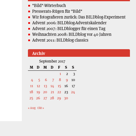
"Bild"-Wörterbuch
Presserats-Rügen für "Bild"
Wir fotografieren zurück: Das BILDblog-Experiment
Advent 2006: BILDblog-Adventskalender
Advent 2007: BILDblogger für einen Tag
Weihnachten 2008: BILDblog vor 40 Jahren
Advent 2011: BILDblog classics
Archiv
September 2017
M
D
M
D
F
S
S
1
2
3
4
5
6
7
8
9
10
11
12
13
14
15
16
17
18
19
20
21
22
23
24
25
26
27
28
29
30
« Aug
Okt »