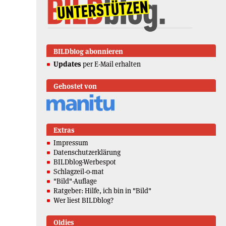
BILDblog abonnieren
Updates
per E-Mail erhalten
Gehostet von
Extras
Impressum
Datenschutzerklärung
BILDblog-Werbespot
Schlagzeil-o-mat
"Bild"-Auflage
Ratgeber: Hilfe, ich bin in "Bild"
Wer liest BILDblog?
Oldies