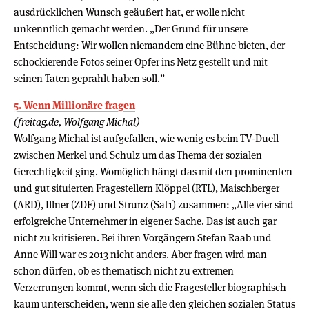
ausdrücklichen Wunsch geäußert hat, er wolle nicht
unkenntlich gemacht werden. „Der Grund für unsere
Entscheidung: Wir wollen niemandem eine Bühne bieten, der
schockierende Fotos seiner Opfer ins Netz gestellt und mit
seinen Taten geprahlt haben soll.”
5. Wenn Millionäre fragen
(freitag.de, Wolfgang Michal)
Wolfgang Michal ist aufgefallen, wie wenig es beim TV-Duell
zwischen Merkel und Schulz um das Thema der sozialen
Gerechtigkeit ging. Womöglich hängt das mit den prominenten
und gut situierten Fragestellern Klöppel (RTL), Maischberger
(ARD), Illner (ZDF) und Strunz (Sat1) zusammen: „Alle vier sind
erfolgreiche Unternehmer in eigener Sache. Das ist auch gar
nicht zu kritisieren. Bei ihren Vorgängern Stefan Raab und
Anne Will war es 2013 nicht anders. Aber fragen wird man
schon dürfen, ob es thematisch nicht zu extremen
Verzerrungen kommt, wenn sich die Fragesteller biographisch
kaum unterscheiden, wenn sie alle den gleichen sozialen Status