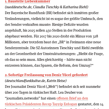
1. Baustelle Liebeskummer
(sueddeutsche.de, Claudia Tieschky & Katharina Riehl)
Der Bayerische Rundfunk (BR) befindet sich inmitten großer
Veränderungen, vielleicht ist es sogar der größte Umbruch, den
der Sender verkraften musste: Riesige Defizite wurden
angehäuft, bis 2025 sollen 450 Stellen in der Produktion
abgebaut werden. Für 2017 bis 2020 droht ein Minus von 328
Millionen, aber trotzdem baut der „BR“ in Freimann eine neue
Senderzentrale. Die SZ-Autorinnen Tieschky und Riehl zweifeln
an der Geordnetheit der Umstrukturierungen: „Bleibt die Frage,
ob das so sein muss. Alles gleichzeitig – hätte man nicht
entzerren können, das Sparen, die Reform, den Umzug?“
2. Sofortige Freilassung von Deniz Yücel gefordert
(deutschlandfunkkultur.de, Katrin Heise)
Der Journalist Deniz Yücel („Welt“) befindet sich seit nunmehr
über 200 Tagen in türkischer Haft. Lea Deuber von
“journalists.networks” hat einen
offenen Brief an den
türkischen Präsidenten Recep Tayyip Erdogan
gestartet, den 14