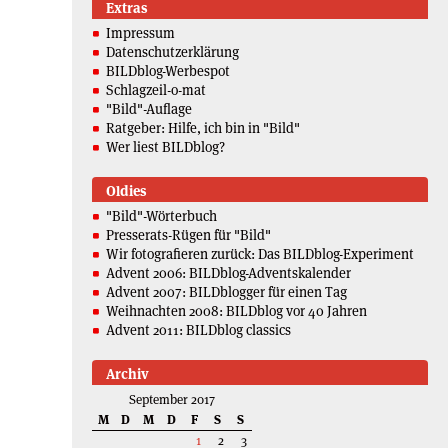
Extras
Impressum
Datenschutzerklärung
BILDblog-Werbespot
Schlagzeil-o-mat
"Bild"-Auflage
Ratgeber: Hilfe, ich bin in "Bild"
Wer liest BILDblog?
Oldies
"Bild"-Wörterbuch
Presserats-Rügen für "Bild"
Wir fotografieren zurück: Das BILDblog-Experiment
Advent 2006: BILDblog-Adventskalender
Advent 2007: BILDblogger für einen Tag
Weihnachten 2008: BILDblog vor 40 Jahren
Advent 2011: BILDblog classics
Archiv
September 2017
M
D
M
D
F
S
S
1
2
3