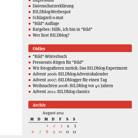
Datenschutzerklärung
BILDblog-Werbespot
Schlagzeil-o-mat
"Bild"-Auflage
Ratgeber: Hilfe, ich bin in "Bild"
Wer liest BILDblog?
Oldies
"Bild"-Wörterbuch
Presserats-Rügen für "Bild"
Wir fotografieren zurück: Das BILDblog-Experiment
Advent 2006: BILDblog-Adventskalender
Advent 2007: BILDblogger für einen Tag
Weihnachten 2008: BILDblog vor 40 Jahren
Advent 2011: BILDblog classics
Archiv
August 2012
M
D
M
D
F
S
S
1
2
3
4
5
6
7
8
9
10
11
12
13
14
15
16
17
18
19