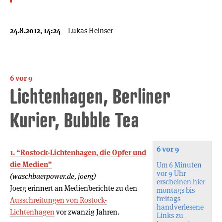
24.8.2012, 14:24
Lukas Heinser
6 vor 9
Lichtenhagen, Berliner
Kurier, Bubble Tea
6 vor 9
1. “Rostock-Lichtenhagen, die Opfer und
die Medien”
Um 6 Minuten
vor 9 Uhr
(waschbaerpower.de, joerg)
erscheinen hier
Joerg erinnert an Medienberichte zu den
montags bis
freitags
Ausschreitungen von Rostock-
handverlesene
Lichtenhagen
vor zwanzig Jahren.
Links zu