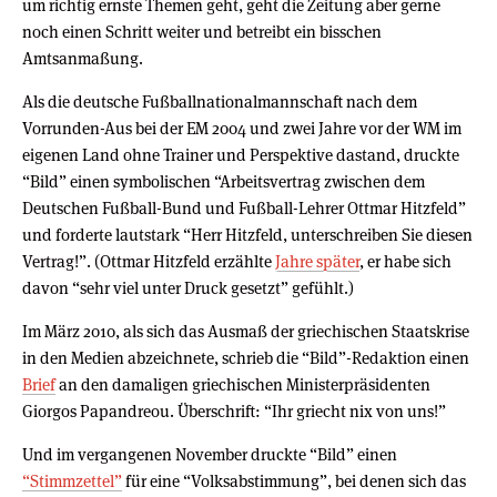
um richtig ernste Themen geht, geht die Zeitung aber gerne
noch einen Schritt weiter und betreibt ein bisschen
Amtsanmaßung.
Als die deutsche Fußballnationalmannschaft nach dem
Vorrunden-Aus bei der EM 2004 und zwei Jahre vor der WM im
eigenen Land ohne Trainer und Perspektive dastand, druckte
“Bild” einen symbolischen “Arbeitsvertrag zwischen dem
Deutschen Fußball-Bund und Fußball-Lehrer Ottmar Hitzfeld”
und forderte lautstark “Herr Hitzfeld, unterschreiben Sie diesen
Vertrag!”. (Ottmar Hitzfeld erzählte
Jahre später
, er habe sich
davon “sehr viel unter Druck gesetzt” gefühlt.)
Im März 2010, als sich das Ausmaß der griechischen Staatskrise
in den Medien abzeichnete, schrieb die “Bild”-Redaktion einen
Brief
an den damaligen griechischen Ministerpräsidenten
Giorgos Papandreou. Überschrift: “Ihr griecht nix von uns!”
Und im vergangenen November druckte “Bild” einen
“Stimmzettel”
für eine “Volksabstimmung”, bei denen sich das