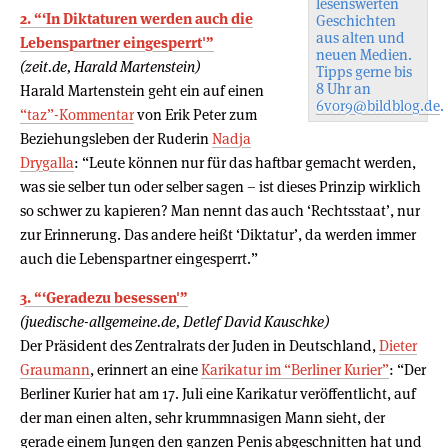
lesenswerten
2. “‘In Diktaturen werden auch die
Geschichten
aus alten und
Lebenspartner eingesperrt'”
neuen Medien.
(zeit.de, Harald Martenstein)
Tipps gerne bis
8 Uhr an
Harald Martenstein geht ein auf einen
6vor9@bildblog.de
.
“taz”-Kommentar
von Erik Peter zum
Beziehungsleben der Ruderin
Nadja
Drygalla
: “Leute können nur für das haftbar gemacht werden,
was sie selber tun oder selber sagen – ist dieses Prinzip wirklich
so schwer zu kapieren? Man nennt das auch ‘Rechtsstaat’, nur
zur Erinnerung. Das andere heißt ‘Diktatur’, da werden immer
auch die Lebenspartner eingesperrt.”
3. “‘Geradezu besessen'”
(juedische-allgemeine.de, Detlef David Kauschke)
Der Präsident des Zentralrats der Juden in Deutschland,
Dieter
Graumann
, erinnert an eine
Karikatur im “Berliner Kurier”
: “Der
Berliner Kurier hat am 17. Juli eine Karikatur veröffentlicht, auf
der man einen alten, sehr krummnasigen Mann sieht, der
gerade einem Jungen den ganzen Penis abgeschnitten hat und