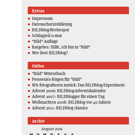
Extras
Impressum
Datenschutzerklärung
BILDblog-Werbespot
Schlagzeil-o-mat
"Bild"-Auflage
Ratgeber: Hilfe, ich bin in "Bild"
Wer liest BILDblog?
Oldies
"Bild"-Wörterbuch
Presserats-Rügen für "Bild"
Wir fotografieren zurück: Das BILDblog-Experiment
Advent 2006: BILDblog-Adventskalender
Advent 2007: BILDblogger für einen Tag
Weihnachten 2008: BILDblog vor 40 Jahren
Advent 2011: BILDblog classics
Archiv
August 2026
M
D
M
D
F
S
S