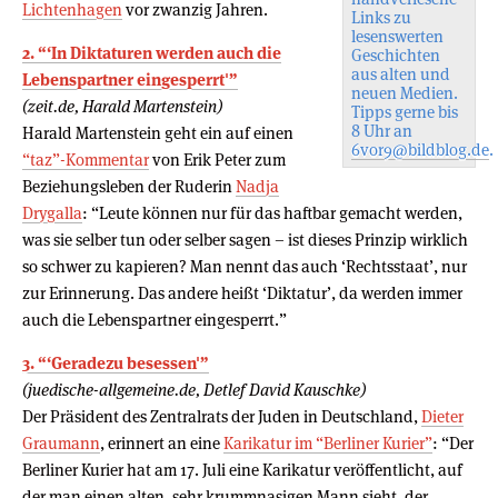
Lichtenhagen
vor zwanzig Jahren.
Links zu
lesenswerten
2. “‘In Diktaturen werden auch die
Geschichten
aus alten und
Lebenspartner eingesperrt'”
neuen Medien.
(zeit.de, Harald Martenstein)
Tipps gerne bis
8 Uhr an
Harald Martenstein geht ein auf einen
6vor9@bildblog.de
.
“taz”-Kommentar
von Erik Peter zum
Beziehungsleben der Ruderin
Nadja
Drygalla
: “Leute können nur für das haftbar gemacht werden,
was sie selber tun oder selber sagen – ist dieses Prinzip wirklich
so schwer zu kapieren? Man nennt das auch ‘Rechtsstaat’, nur
zur Erinnerung. Das andere heißt ‘Diktatur’, da werden immer
auch die Lebenspartner eingesperrt.”
3. “‘Geradezu besessen'”
(juedische-allgemeine.de, Detlef David Kauschke)
Der Präsident des Zentralrats der Juden in Deutschland,
Dieter
Graumann
, erinnert an eine
Karikatur im “Berliner Kurier”
: “Der
Berliner Kurier hat am 17. Juli eine Karikatur veröffentlicht, auf
der man einen alten, sehr krummnasigen Mann sieht, der