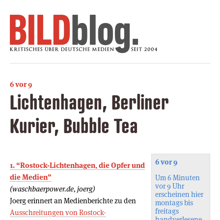
6 vor 9
Lichtenhagen, Berliner
Kurier, Bubble Tea
6 vor 9
1. “Rostock-Lichtenhagen, die Opfer und
die Medien”
Um 6 Minuten
vor 9 Uhr
(waschbaerpower.de, joerg)
erscheinen hier
Joerg erinnert an Medienberichte zu den
montags bis
freitags
Ausschreitungen von Rostock-
handverlesene