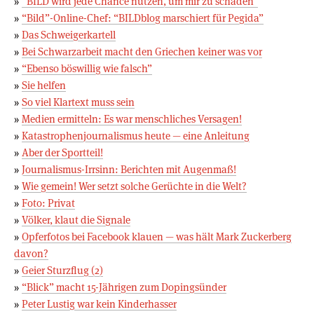
»
“BILD wird jede Chance nutzen, um mir zu schaden”
»
“Bild”-Online-Chef: “BILDblog marschiert für Pegida”
»
Das Schweigerkartell
»
Bei Schwarzarbeit macht den Griechen keiner was vor
»
“Ebenso böswillig wie falsch”
»
Sie helfen
»
So viel Klartext muss sein
»
Medien ermitteln: Es war menschliches Versagen!
»
Katastrophenjournalismus heute — eine Anleitung
»
Aber der Sportteil!
»
Journalismus-Irrsinn: Berichten mit Augenmaß!
»
Wie gemein! Wer setzt solche Gerüchte in die Welt?
»
Foto: Privat
»
Völker, klaut die Signale
»
Opferfotos bei Facebook klauen — was hält Mark Zuckerberg
davon?
»
Geier Sturzflug (2)
»
“Blick” macht 15-Jährigen zum Dopingsünder
»
Peter Lustig war kein Kinderhasser