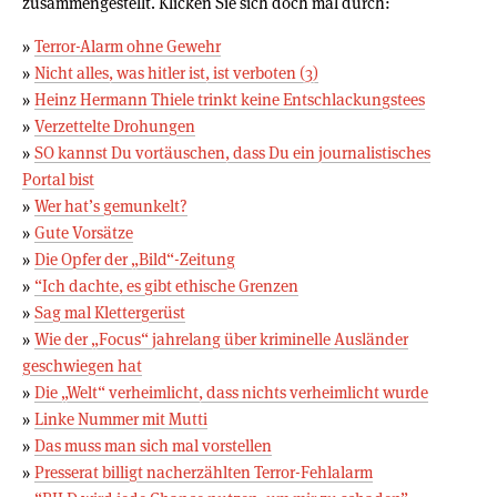
zusammengestellt. Klicken Sie sich doch mal durch:
»
Terror-Alarm ohne Gewehr
»
Nicht alles, was hitler ist, ist verboten (3)
»
Heinz Hermann Thiele trinkt keine Entschlackungstees
»
Verzettelte Drohungen
»
SO kannst Du vortäuschen, dass Du ein journalistisches
Portal bist
»
Wer hat’s gemunkelt?
»
Gute Vorsätze
»
Die Opfer der „Bild“-Zeitung
»
“Ich dachte, es gibt ethische Grenzen
»
Sag mal Klettergerüst
»
Wie der „Focus“ jahrelang über kriminelle Ausländer
geschwiegen hat
»
Die „Welt“ verheimlicht, dass nichts verheimlicht wurde
»
Linke Nummer mit Mutti
»
Das muss man sich mal vorstellen
»
Presserat billigt nacherzählten Terror-Fehlalarm