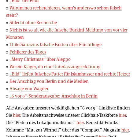
»
„Bild“ der Frau
»
Warum neu recherchieren, wenn’s anderswo schon falsch
steht?
»
Stilecht ohne Recherche
»
Nichts ist so alt wie die falsche Burkini-Meldung von vor vier
Monaten
»
Thilo Sarrazins falsche Fakten über Flüchtlinge
»
Fehlierer des Tages
»
„Merry Christmas“ über Aleppo
»
Wo ein Kläger, da eine Unterlassungserklärung
»
„Bild“ liefert falsches Futter für Islamhasser und rechte Hetzer
»
Der Anschlag von Berlin und die Medien
»
Absage von Wagner
»
„6 vor 9“-Sonderausgabe: Anschlag in Berlin
Alle Ausgaben unserer werktäglichen “6 vor 9”-Linkliste finden
Sie
hier
. Die Arbeitsnachweise unserer Clickbait-Taskforce
hier
.
Die “Perlen des Lokaljournalismus”
hier
. Benedikt Franks
Kolumne “Mut zur Wirrheit” über das “Compact”-Magazin
hier
.