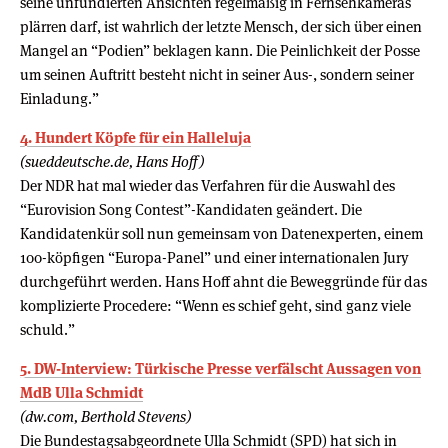
seine unfundierten Ansichten regelmäßig in Fernsehkameras
plärren darf, ist wahrlich der letzte Mensch, der sich über einen
Mangel an “Podien” beklagen kann. Die Peinlichkeit der Posse
um seinen Auftritt besteht nicht in seiner Aus-, sondern seiner
Einladung.”
4. Hundert Köpfe für ein Halleluja
(sueddeutsche.de, Hans Hoff)
Der NDR hat mal wieder das Verfahren für die Auswahl des
“Eurovision Song Contest”-Kandidaten geändert. Die
Kandidatenkür soll nun gemeinsam von Datenexperten, einem
100-köpfigen “Europa-Panel” und einer internationalen Jury
durchgeführt werden. Hans Hoff ahnt die Beweggründe für das
komplizierte Procedere: “Wenn es schief geht, sind ganz viele
schuld.”
5. DW-Interview: Türkische Presse verfälscht Aussagen von
MdB Ulla Schmidt
(dw.com, Berthold Stevens)
Die Bundestagsabgeordnete Ulla Schmidt (SPD) hat sich in