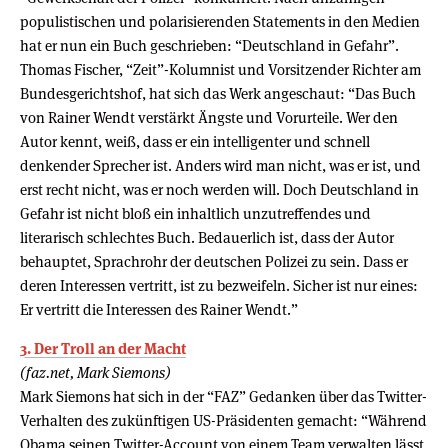
populistischen und polarisierenden Statements in den Medien
hat er nun ein Buch geschrieben: “Deutschland in Gefahr”.
Thomas Fischer, “Zeit”-Kolumnist und Vorsitzender Richter am
Bundesgerichtshof, hat sich das Werk angeschaut: “Das Buch
von Rainer Wendt verstärkt Ängste und Vorurteile. Wer den
Autor kennt, weiß, dass er ein intelligenter und schnell
denkender Sprecher ist. Anders wird man nicht, was er ist, und
erst recht nicht, was er noch werden will. Doch Deutschland in
Gefahr ist nicht bloß ein inhaltlich unzutreffendes und
literarisch schlechtes Buch. Bedauerlich ist, dass der Autor
behauptet, Sprachrohr der deutschen Polizei zu sein. Dass er
deren Interessen vertritt, ist zu bezweifeln. Sicher ist nur eines:
Er vertritt die Interessen des Rainer Wendt.”
3. Der Troll an der Macht
(faz.net, Mark Siemons)
Mark Siemons hat sich in der “FAZ” Gedanken über das Twitter-
Verhalten des zukünftigen US-Präsidenten gemacht: “Während
Obama seinen Twitter-Account von einem Team verwalten lässt,