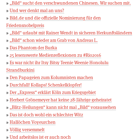
»
„Bild“ sucht den verschwundenen Chinesen. Wir suchen mit.
»
Und wer denkt mal an uns?
»
Bild.de und die offizielle Nominierung für den
Friedensnobelpreis
»
„Bild“ urlaubt mit Rainer Wendt in sicheren Herkunftsländern
»
„Bild“ schon wieder am Grab von Andreas L.
»
Das Phantom der Burka
»
25 lesenswerte Medienreflexionen zu #Rio2016
»
Es war nicht ihr Itsy Bitsy Teenie Weenie Honolulu
Strandburkini
»
Den Papageien zum Kolumnisten machen
»
Durchfall! Kollaps! Schenkelklopfer!
»
Der „Express“ erklärt Köln zum Kriegsgebiet
»
Herbert Grönemeyer hat keine 28-Jährige geheiratet
»
„Blitz-Heilungen“ kann nicht mal „Bild“ voraussehen
»
Das ist doch wohl ein schlechter Witz
»
Hallöchen Voyeurchen
»
Völlig versemmelt
»
Und arbeitslos ist er auch noch