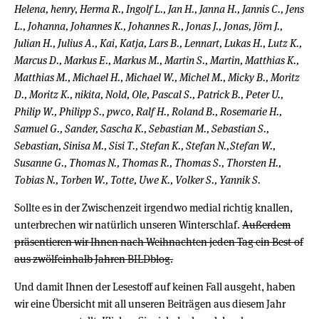
Helena, henry, Herma R., Ingolf L., Jan H., Janna H., Jannis C., Jens
L., Johanna, Johannes K., Johannes R., Jonas J., Jonas, Jörn J.,
Julian H., Julius A., Kai, Katja, Lars B., Lennart, Lukas H., Lutz K.,
Marcus D., Markus E., Markus M., Martin S., Martin, Matthias K.,
Matthias M., Michael H., Michael W., Michel M., Micky B., Moritz
D., Moritz K., nikita, Nold, Ole, Pascal S., Patrick B., Peter U.,
Philip W., Philipp S., pwco, Ralf H., Roland B., Rosemarie H.,
Samuel G., Sander, Sascha K., Sebastian M., Sebastian S.,
Sebastian, Sinisa M., Sisi T., Stefan K., Stefan N.,Stefan W.,
Susanne G., Thomas N., Thomas R., Thomas S., Thorsten H.,
Tobias N., Torben W., Totte, Uwe K., Volker S., Yannik S.
Sollte es in der Zwischenzeit irgendwo medial richtig knallen,
unterbrechen wir natürlich unseren Winterschlaf.
Außerdem
präsentieren wir Ihnen nach Weihnachten jeden Tag ein Best-of
aus zwölfeinhalb Jahren BILDblog.
Und damit Ihnen der Lesestoff auf keinen Fall ausgeht, haben
wir eine Übersicht mit all unseren Beiträgen aus diesem Jahr