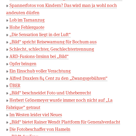
»
Spannerfotos von Kindern? Das wird man ja wohl noch
andeuten dürfen
»
Lob im Tarnanzug
»
Hohe Fehlerquote
»
„Die Sensation liegt in der Luft“
»
„Bild“ spricht Reisewarnung für Bochum aus
»
Schlecht, schlechter, Geschlechtertrennung
»
ARD-Fusions-Irrsinn bei „Bild“
»
Opfer bringen
»
Ein Einschub voller Verachtung
»
Alfred Draxlers 84 Cent zu den „Zwangsgebühren“
»
ÜBER
»
„Bild“ beschneidet Foto und Urheberrecht
»
Herbert Grönemeyer wurde immer noch nicht auf „La
Fabrique“ getraut
»
Im Westen leider viel Neues
»
„Bild“ bietet Rainer Wendt Plattform für Generalverdacht
»
Die Fotobeschaffer von Hameln