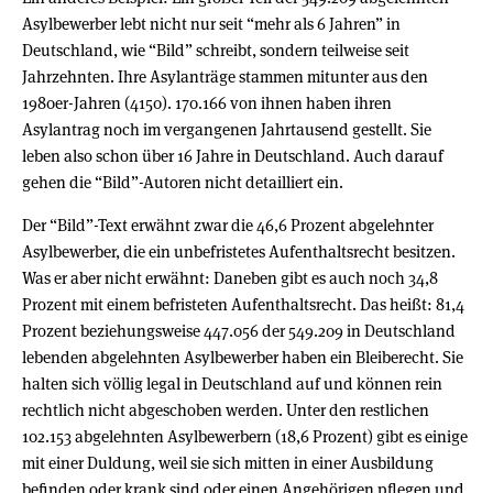
Asylbewerber lebt nicht nur seit “mehr als 6 Jahren” in
Deutschland, wie “Bild” schreibt, sondern teilweise seit
Jahrzehnten. Ihre Asylanträge stammen mitunter aus den
1980er-Jahren (4150). 170.166 von ihnen haben ihren
Asylantrag noch im vergangenen Jahrtausend gestellt. Sie
leben also schon über 16 Jahre in Deutschland. Auch darauf
gehen die “Bild”-Autoren nicht detailliert ein.
Der “Bild”-Text erwähnt zwar die 46,6 Prozent abgelehnter
Asylbewerber, die ein unbefristetes Aufenthaltsrecht besitzen.
Was er aber nicht erwähnt: Daneben gibt es auch noch 34,8
Prozent mit einem befristeten Aufenthaltsrecht. Das heißt: 81,4
Prozent beziehungsweise 447.056 der 549.209 in Deutschland
lebenden abgelehnten Asylbewerber haben ein Bleiberecht. Sie
halten sich völlig legal in Deutschland auf und können rein
rechtlich nicht abgeschoben werden. Unter den restlichen
102.153 abgelehnten Asylbewerbern (18,6 Prozent) gibt es einige
mit einer Duldung, weil sie sich mitten in einer Ausbildung
befinden oder krank sind oder einen Angehörigen pflegen und