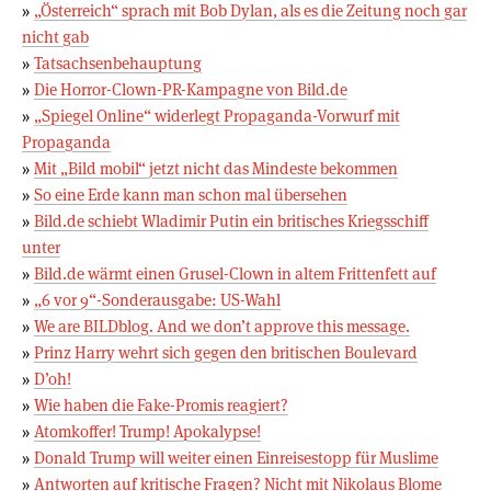
»
„Österreich“ sprach mit Bob Dylan, als es die Zeitung noch gar
nicht gab
»
Tatsachsenbehauptung
»
Die Horror-Clown-PR-Kampagne von Bild.de
»
„Spiegel Online“ widerlegt Propaganda-Vorwurf mit
Propaganda
»
Mit „Bild mobil“ jetzt nicht das Mindeste bekommen
»
So eine Erde kann man schon mal übersehen
»
Bild.de schiebt Wladimir Putin ein britisches Kriegsschiff
unter
»
Bild.de wärmt einen Grusel-Clown in altem Frittenfett auf
»
„6 vor 9“-Sonderausgabe: US-Wahl
»
We are BILDblog. And we don’t approve this message.
»
Prinz Harry wehrt sich gegen den britischen Boulevard
»
D’oh!
»
Wie haben die Fake-Promis reagiert?
»
Atomkoffer! Trump! Apokalypse!
»
Donald Trump will weiter einen Einreisestopp für Muslime
»
Antworten auf kritische Fragen? Nicht mit Nikolaus Blome