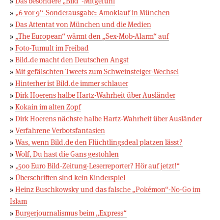
»
Das besondere „Bild“-Mitgefühl
»
„6 vor 9“-Sonderausgabe: Amoklauf in München
»
Das Attentat von München und die Medien
»
„The European“ wärmt den „Sex-Mob-Alarm“ auf
»
Foto-Tumult im Freibad
»
Bild.de macht den Deutschen Angst
»
Mit gefälschten Tweets zum Schweinsteiger-Wechsel
»
Hinterher ist Bild.de immer schlauer
»
Dirk Hoerens halbe Hartz-Wahrheit über Ausländer
»
Kokain im alten Zopf
»
Dirk Hoerens nächste halbe Hartz-Wahrheit über Ausländer
»
Verfahrene Verbotsfantasien
»
Was, wenn Bild.de den Flüchtlingsdeal platzen lässt?
»
Wolf, Du hast die Gans gestohlen
»
„500 Euro Bild-Zeitung-Leserreporter? Hör auf jetzt!“
»
Überschriften sind kein Kinderspiel
»
Heinz Buschkowsky und das falsche „Pokémon“-No-Go im
Islam
»
Burgerjournalismus beim „Express“