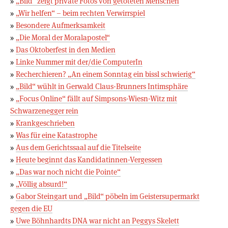
»
„Bild“ zeigt private Fotos von getöteten Menschen
»
„Wir helfen“ – beim rechten Verwirrspiel
»
Besondere Aufmerksamkeit
»
„Die Moral der Moralapostel“
»
Das Oktoberfest in den Medien
»
Linke Nummer mit der/die ComputerIn
»
Recherchieren? „An einem Sonntag ein bissl schwierig“
»
„Bild“ wühlt in Gerwald Claus-Brunners In­tim­sphä­re
»
„Focus Online“ fällt auf Simpsons-Wiesn-Witz mit
Schwarzenegger rein
»
Krankgeschrieben
»
Was für eine Katastrophe
»
Aus dem Gerichtssaal auf die Titelseite
»
Heute beginnt das Kandidatinnen-Vergessen
»
„Das war noch nicht die Pointe“
»
„Völlig absurd!“
»
Gabor Steingart und „Bild“ pöbeln im Geistersupermarkt
gegen die EU
»
Uwe Böhnhardts DNA war nicht an Peggys Skelett