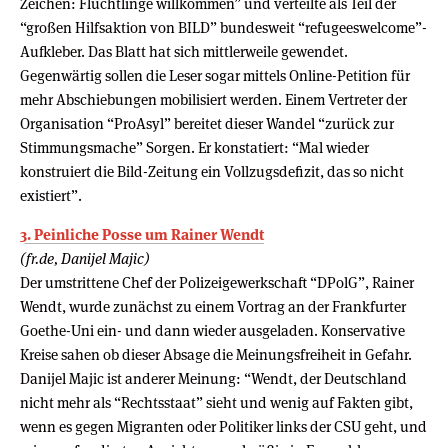
Zeichen: Flüchtlinge willkommen” und verteilte als Teil der
“großen Hilfsaktion von BILD” bundesweit “refugeeswelcome”-
Aufkleber. Das Blatt hat sich mittlerweile gewendet.
Gegenwärtig sollen die Leser sogar mittels Online-Petition für
mehr Abschiebungen mobilisiert werden. Einem Vertreter der
Organisation “ProAsyl” bereitet dieser Wandel “zurück zur
Stimmungsmache” Sorgen. Er konstatiert: “Mal wieder
konstruiert die Bild-Zeitung ein Vollzugsdefizit, das so nicht
existiert”.
3. Peinliche Posse um Rainer Wendt
(fr.de, Danijel Majic)
Der umstrittene Chef der Polizeigewerkschaft “DPolG”, Rainer
Wendt, wurde zunächst zu einem Vortrag an der Frankfurter
Goethe-Uni ein- und dann wieder ausgeladen. Konservative
Kreise sahen ob dieser Absage die Meinungsfreiheit in Gefahr.
Danijel Majic ist anderer Meinung: “Wendt, der Deutschland
nicht mehr als “Rechtsstaat” sieht und wenig auf Fakten gibt,
wenn es gegen Migranten oder Politiker links der CSU geht, und