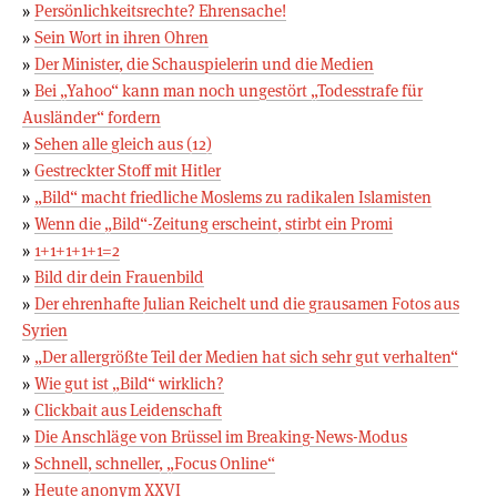
»
Persönlichkeitsrechte? Ehrensache!
»
Sein Wort in ihren Ohren
»
Der Minister, die Schauspielerin und die Medien
»
Bei „Yahoo“ kann man noch ungestört „Todesstrafe für
Ausländer“ fordern
»
Sehen alle gleich aus (12)
»
Gestreckter Stoff mit Hitler
»
„Bild“ macht friedliche Moslems zu radikalen Islamisten
»
Wenn die „Bild“-Zeitung erscheint, stirbt ein Promi
»
1+1+1+1+1=2
»
Bild dir dein Frauenbild
»
Der ehrenhafte Julian Reichelt und die grausamen Fotos aus
Syrien
»
„Der allergrößte Teil der Medien hat sich sehr gut verhalten“
»
Wie gut ist „Bild“ wirklich?
»
Clickbait aus Leidenschaft
»
Die Anschläge von Brüssel im Breaking-News-Modus
»
Schnell, schneller, „Focus Online“
»
Heute anonym XXVI