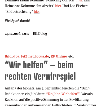
Johannes Krams Kolumne “Politically Correct!”
hier
. Ralf
Heimanns Kolumne “Im Abseits”
hier
. Und Leo Fischers
“Bildbetrachtung”
hier
.
Viel Spaß damit!
24.12.2016, 12:12
BILDblog
Bild
,
dpa
,
FAZ.net
,
focus.de
,
RP Online
etc.
“Wir helfen” – beim
rechten Verwirrspiel
Anfang des Monats, am 5. September, feierten die “Bild”-
Redaktionen ein Jubiläum:
“Ein Jahr ‘Wir helfen'”
. Was als
Reaktion auf die positive Stimmung in der Bevölkerung
gegenüber den ankommenden Geflüchteten im Spätsommer