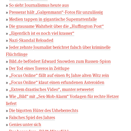
»
So sieht Journalismus heute aus
»
Presserat hält „Galgenmann“-Fotos für unzulässig
»
Medien tappen in gigantische Superrattenfalle
»
Die grausame Wahrheit über die „Huffington Post“
»
„Eigentlich ist es noch viel krasser“
»
Nazi-Skandal Reloaded
»
Jeder zehnte Journalist berichtet falsch über kriminelle
Flüchtlinge
»
Bild.de befördert Edward Snowden zum Russen-Spion
»
Der Tod eines Toreros in Zeitlupe
»
„Focus Online“ fällt auf einen 85 Jahre alten Witz rein
»
„Focus Online“ klaut einen erfundenen Asteroiden
»
„Extrem drastisches Video“, munter retweetet
»
Wie „Bild“ mit „Sex-Mob-Alarm“ Vorlagen für rechte Hetzer
liefert
»
Die bigotten Hüter des Urheberrechts
»
Falsches Spiel des Jahres
»
Genies unter sich