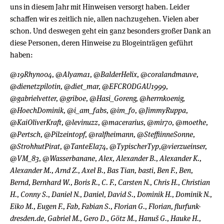
uns in diesem Jahr mit Hinweisen versorgt haben. Leider
schaffen wir es zeitlich nie, allen nachzugehen. Vielen aber
schon. Und deswegen geht ein ganz besonders großer Dank an
diese Personen, deren Hinweise zu Blogeinträgen geführt
haben:
@19Rhyno04, @Alyama1, @BalderHelix, @coralandmauve,
@dienetzpilotin, @diet_mar, @EFCRODGAU1999,
@gabrielvetter, @griboe, @Hasi_Goreng, @herrnkoenig,
@HoechDominik, @i_am_fabs, @im_fo, @JimmyRuppa,
@KaiOliverKraft, @levinuzz, @macerarius, @mir70, @moethe,
@Pertsch, @Pilzeintopf, @ralfheimann, @SteffiinneSonne,
@StrohhutPirat, @TanteEla74, @TypischerTyp,@vierzueinser,
@VM_83, @Wasserbanane, Alex, Alexander B., Alexander K.,
Alexander M., Arnd Z., Axel B., Bas Tian, basti, Ben F., Ben,
Bernd, Bernhard W., Boris R., C. F., Carsten N., Chris H., Christian
H., Conny S., Daniel N., Daniel, David S., Dominik H., Dominik N.,
Eiko M., Eugen F., Fab, Fabian S., Florian G., Florian, flurfunk-
dresden.de, Gabriel M., Gero D., Götz M., Hanuš G., Hauke H.,