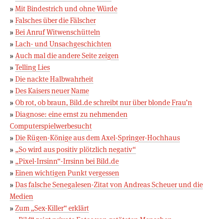
»
Mit Bindestrich und ohne Würde
»
Falsches über die Fälscher
»
Bei Anruf Witwenschütteln
»
Lach- und Unsachgeschichten
»
Auch mal die andere Seite zeigen
»
Telling Lies
»
Die nackte Halbwahrheit
»
Des Kaisers neuer Name
»
Ob rot, ob braun, Bild.de schreibt nur über blonde Frau’n
»
Diagnose: eine ernst zu nehmenden
Computerspielwerbesucht
»
Die Rügen-Könige aus dem Axel-Springer-Hochhaus
»
„So wird aus positiv plötzlich negativ“
»
„Pixel-Irrsinn“-Irrsinn bei Bild.de
»
Einen wichtigen Punkt vergessen
»
Das falsche Senegalesen-Zitat von Andreas Scheuer und die
Medien
»
Zum „Sex-Killer“ erklärt