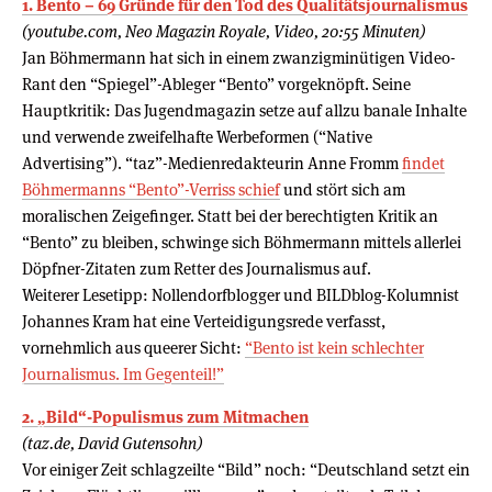
1. Bento – 69 Gründe für den Tod des Qualitätsjournalismus
(youtube.com, Neo Magazin Royale, Video, 20:55 Minuten)
Jan Böhmermann hat sich in einem zwanzigminütigen Video-
Rant den “Spiegel”-Ableger “Bento” vorgeknöpft. Seine
Hauptkritik: Das Jugendmagazin setze auf allzu banale Inhalte
und verwende zweifelhafte Werbeformen (“Native
Advertising”). “taz”-Medienredakteurin Anne Fromm
findet
Böhmermanns “Bento”-Verriss schief
und stört sich am
moralischen Zeigefinger. Statt bei der berechtigten Kritik an
“Bento” zu bleiben, schwinge sich Böhmermann mittels allerlei
Döpfner-Zitaten zum Retter des Journalismus auf.
Weiterer Lesetipp: Nollendorfblogger und BILDblog-Kolumnist
Johannes Kram hat eine Verteidigungsrede verfasst,
vornehmlich aus queerer Sicht:
“Bento ist kein schlechter
Journalismus. Im Gegenteil!”
2. „Bild“-Populismus zum Mitmachen
(taz.de, David Gutensohn)
Vor einiger Zeit schlagzeilte “Bild” noch: “Deutschland setzt ein