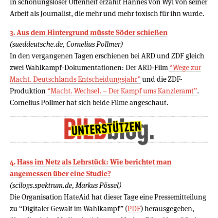
In schonungsloser Offenheit erzählt Hannes von Wyl von seiner
Arbeit als Journalist, die mehr und mehr toxisch für ihn wurde.
3. Aus dem Hintergrund müsste Söder schießen
(sueddeutsche.de, Cornelius Pollmer)
In den vergangenen Tagen erschienen bei ARD und ZDF gleich
zwei Wahlkampf-Dokumentationen: Der ARD-Film
“Wege zur
Macht. Deutschlands Entscheidungsjahr”
und die ZDF-
Produktion
“Macht. Wechsel. – Der Kampf ums Kanzleramt”
.
Cornelius Pollmer hat sich beide Filme angeschaut.
4. Hass im Netz als Lehrstück: Wie berichtet man
angemessen über eine Studie?
(scilogs.spektrum.de, Markus Pössel)
Die Organisation HateAid hat dieser Tage eine Pressemitteilung
zu “Digitaler Gewalt im Wahlkampf” (
PDF
) herausgegeben,