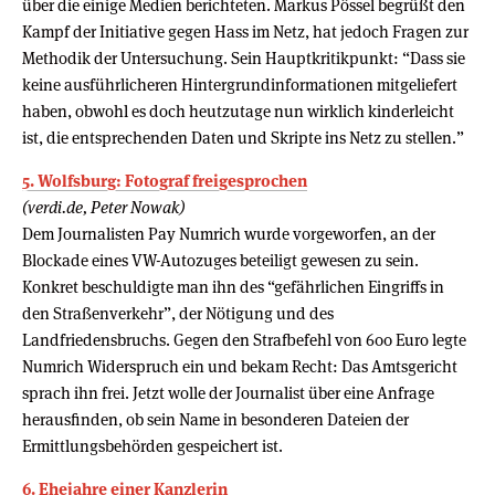
über die einige Medien berichteten. Markus Pössel begrüßt den
Kampf der Initiative gegen Hass im Netz, hat jedoch Fragen zur
Methodik der Untersuchung. Sein Hauptkritikpunkt: “Dass sie
keine ausführlicheren Hintergrundinformationen mitgeliefert
haben, obwohl es doch heutzutage nun wirklich kinderleicht
ist, die entsprechenden Daten und Skripte ins Netz zu stellen.”
5. Wolfsburg: Fotograf freigesprochen
(verdi.de, Peter Nowak)
Dem Journalisten Pay Numrich wurde vorgeworfen, an der
Blockade eines VW-Autozuges beteiligt gewesen zu sein.
Konkret beschuldigte man ihn des “gefährlichen Eingriffs in
den Straßenverkehr”, der Nötigung und des
Landfriedensbruchs. Gegen den Strafbefehl von 600 Euro legte
Numrich Widerspruch ein und bekam Recht: Das Amtsgericht
sprach ihn frei. Jetzt wolle der Journalist über eine Anfrage
herausfinden, ob sein Name in besonderen Dateien der
Ermittlungsbehörden gespeichert ist.
6. Ehejahre einer Kanzlerin