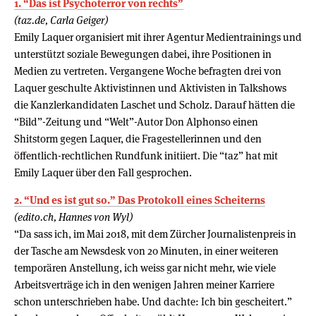
1. “Das ist Psychoterror von rechts”
(taz.de, Carla Geiger)
Emily Laquer organisiert mit ihrer Agentur Medientrainings und
unterstützt soziale Bewegungen dabei, ihre Positionen in
Medien zu vertreten. Vergangene Woche befragten drei von
Laquer geschulte Aktivistinnen und Ak­ti­vis­ten in Talkshows
die Kanzlerkandidaten Laschet und Scholz. Darauf hätten die
“Bild”-Zeitung und “Welt”-Autor Don Alphonso einen
Shitstorm gegen Laquer, die Fragestellerinnen ­­­und den
öffentlich-rechtlichen Rundfunk initiiert. Die “taz” hat mit
Emily Laquer über den Fall gesprochen.
2. “Und es ist gut so.” Das Protokoll eines Scheiterns
(edito.ch, Hannes von Wyl)
“Da sass ich, im Mai 2018, mit dem Zürcher Journalistenpreis in
der Tasche am Newsdesk von 20 Minuten, in einer weiteren
temporären Anstellung, ich weiss gar nicht mehr, wie viele
Arbeitsverträge ich in den wenigen Jahren meiner Karriere
schon unterschrieben habe. Und dachte: Ich bin gescheitert.”