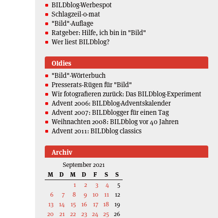
BILDblog-Werbespot
Schlagzeil-o-mat
"Bild"-Auflage
Ratgeber: Hilfe, ich bin in "Bild"
Wer liest BILDblog?
Oldies
"Bild"-Wörterbuch
Presserats-Rügen für "Bild"
Wir fotografieren zurück: Das BILDblog-Experiment
Advent 2006: BILDblog-Adventskalender
Advent 2007: BILDblogger für einen Tag
Weihnachten 2008: BILDblog vor 40 Jahren
Advent 2011: BILDblog classics
Archiv
September 2021
M
D
M
D
F
S
S
1
2
3
4
5
6
7
8
9
10
11
12
13
14
15
16
17
18
19
20
21
22
23
24
25
26