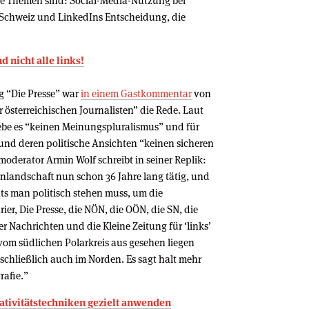
ere Themen sind: Social-Media-Nutzung bei
r Schweiz und LinkedIns Entscheidung, die
d nicht alle links!
g “Die Presse” war
in einem Gastkommentar
von
r österreichischen Journalisten” die Rede. Laut
be es “keinen Meinungspluralismus” und für
 und deren politische Ansichten “keinen sicheren
oderator Armin Wolf schreibt in seiner Replik:
enlandschaft nun schon 36 Jahre lang tätig, und
chts man politisch stehen muss, um die
ier, Die Presse, die NÖN, die OÖN, die SN, die
er Nachrichten und die Kleine Zeitung für ‘links’
, vom südlichen Polarkreis aus gesehen liegen
schließlich auch im Norden. Es sagt halt mehr
rafie.”
ativitätstechniken gezielt anwenden