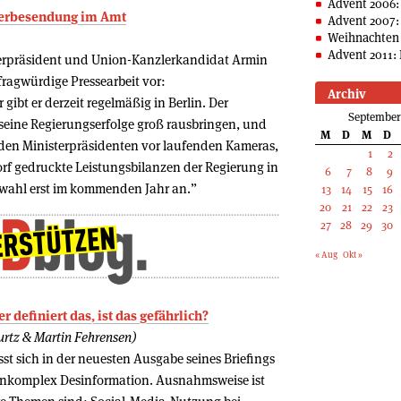
Advent 2006:
Werbesendung im Amt
Advent 2007:
Weihnachten 
Advent 2011: 
terpräsident und Union-Kanzlerkandidat Armin
ragwürdige Pressearbeit vor:
Archiv
gibt er derzeit regelmäßig in Berlin. Der
September
seine Regierungserfolge groß rausbringen, und
M
D
M
D
n den Ministerpräsidenten vor laufenden Kameras,
1
2
rf gedruckte Leistungsbilanzen der Regierung in
6
7
8
9
swahl erst im kommenden Jahr an.”
13
14
15
16
20
21
22
23
27
28
29
30
« Aug
Okt »
r definiert das, ist das gefährlich?
rtz & Martin Fehrensen)
st sich in der neuesten Ausgabe seines Briefings
komplex Desinformation. Ausnahmsweise ist