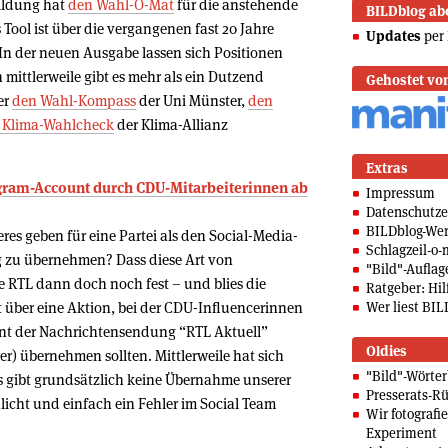
Bildung hat
den Wahl-O-Mat
für die anstehende
BILDblog ab
Tool ist über die vergangenen fast 20 Jahre
Updates
per 
In der neuen Ausgabe lassen sich Positionen
ittlerweile gibt es mehr als ein Dutzend
Gehostet vo
er
den Wahl-Kompass
der Uni Münster,
den
 Klima-Wahlcheck
der Klima-Allianz
Extras
gram-Account durch CDU-Mitarbeiterinnen ab
Impressum
Datenschutze
BILDblog-We
es geben für eine Partei als den Social-Media-
Schlagzeil-o-
 zu übernehmen? Dass diese Art von
"Bild"-Auflag
e RTL dann doch noch fest – und blies die
Ratgeber: Hilf
t über eine Aktion, bei der CDU-Influencerinnen
Wer liest BIL
nt der Nachrichtensendung “RTL Aktuell”
Oldies
r) übernehmen sollten. Mittlerweile hat sich
"Bild"-Wörte
Es gibt grundsätzlich keine Übernahme unserer
Presserats-Rü
hlicht und einfach ein Fehler im Social Team
Wir fotografi
Experiment