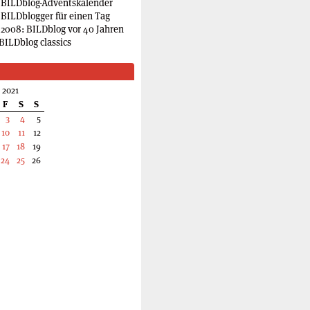
 BILDblog-Adventskalender
 BILDblogger für einen Tag
2008: BILDblog vor 40 Jahren
BILDblog classics
 2021
F
S
S
3
4
5
10
11
12
17
18
19
24
25
26