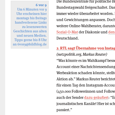
Die Bundeszentrale für politische 
6 vor 9
Bundestagswahl freigeschaltet. Das 
Um 6 Minuten vor 9
immer wieder überarbeitet worden. 
Uhr erscheinen hier
montags bis freitags
und Gewichtungen anpassen. Doch m
handverlesene Links
weitere Online-Wahlberater, darunt
zu lesenswerten
Geschichten aus alten
Sozial-O-Mat
der Diakonie und
den
und neuen Medien.
Deutschland.
Tipps gerne bis 8 Uhr
an
6vor9
@bildblog.de
2. RTL sagt Übernahme von Insta
(netzpolitik.org, Markus Reuter)
“Was könnte es im Wahlkampf besser
Account einer Nachrichtensendung
Werbeaktion schaden könnte, stellt
Aktion ab.” Markus Reuter berichte
für einen Tag den Instagram-Accou
(450.000 Followerinnen und Followe
auch der Sender
dazu geäußert
: “
journalistischen Kanäle! Hier ist sc
passiert.”