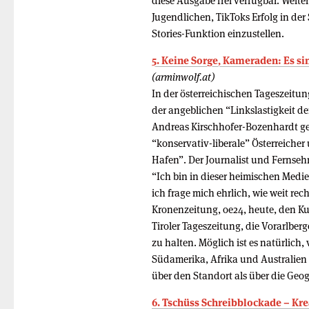
diese Ausgabe frei verfügbar. Weit
Jugendlichen, TikToks Erfolg in de
Stories-Funktion einzustellen.
5. Keine Sorge, Kameraden: Es sin
(arminwolf.at)
In der österreichischen Tageszeitun
der angeblichen “Linkslastigkeit de
Andreas Kirschhofer-Bozenhardt ge
“konservativ-liberale” Österreicher
Hafen”. Der Journalist und Fernsehm
“Ich bin in dieser heimischen Medi
ich frage mich ehrlich, wie weit re
Kronenzeitung, oe24, heute, den Kur
Tiroler Tageszeitung, die Vorarlberg
zu halten. Möglich ist es natürlich
Südamerika, Afrika und Australien 
über den Standort als über die Geog
6. Tschüss Schreibblockade – Kre