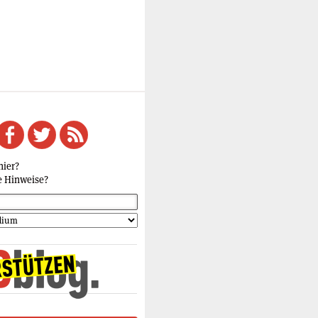
hier?
e Hinweise?