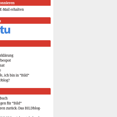
onnieren
E-Mail erhalten
n
rklärung
rbespot
mat
e
e, ich bin in "Bild"
Dblog?
rbuch
gen für "Bild"
eren zurück: Das BILDblog-