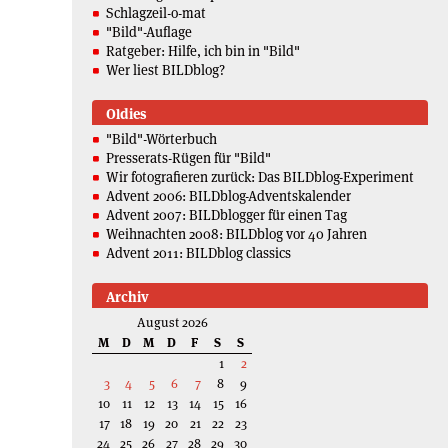
Schlagzeil-o-mat
"Bild"-Auflage
Ratgeber: Hilfe, ich bin in "Bild"
Wer liest BILDblog?
Oldies
"Bild"-Wörterbuch
Presserats-Rügen für "Bild"
Wir fotografieren zurück: Das BILDblog-Experiment
Advent 2006: BILDblog-Adventskalender
Advent 2007: BILDblogger für einen Tag
Weihnachten 2008: BILDblog vor 40 Jahren
Advent 2011: BILDblog classics
Archiv
August 2026
M
D
M
D
F
S
S
1
2
3
4
5
6
7
8
9
10
11
12
13
14
15
16
17
18
19
20
21
22
23
24
25
26
27
28
29
30