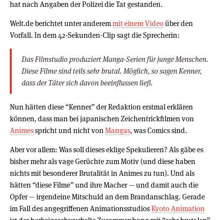
hat nach Angaben der Polizei die Tat gestanden.
Welt.de berichtet unter anderem
mit einem Video
über den
Vorfall. In dem 42-Sekunden-Clip sagt die Sprecherin:
Das Filmstudio produziert Manga-Serien für junge Menschen.
Diese Filme sind teils sehr brutal. Möglich, so sagen Kenner,
dass der Täter sich davon beeinflussen ließ.
Nun hätten diese “Kenner” der Redaktion erstmal erklären
können, dass man bei japanischen Zeichentrickfilmen von
Animes
spricht und nicht von
Mangas
, was Comics sind.
Aber vor allem: Was soll dieses eklige Spekulieren? Als gäbe es
bisher mehr als vage Gerüchte zum Motiv (und diese haben
nichts mit besonderer Brutalität in Animes zu tun). Und als
hätten “diese Filme” und ihre Macher — und damit auch die
Opfer — irgendeine Mitschuld an dem Brandanschlag. Gerade
im Fall des angegriffenen Animationsstudios
Kyoto Animation