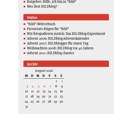
Ratgeber: Hilfe, ich bin in "Bild"
Wer liest BILDblog?
Oldies
"Bild"-Wörterbuch
Presserats-Rügen für "Bild"
Wir fotografieren zurück: Das BILDblog-Experiment
Advent 2006: BILDblog-Adventskalender
Advent 2007: BILDblogger für einen Tag
Weihnachten 2008: BILDblog vor 40 Jahren
Advent 2011: BILDblog classics
Archiv
August 2026
M
D
M
D
F
S
S
1
2
3
4
5
6
7
8
9
10
11
12
13
14
15
16
17
18
19
20
21
22
23
24
25
26
27
28
29
30
31