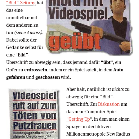
“Bild”-Zeitung
hat
das eine
unmittelbar mit
dem anderen zu
tun
(siehe Ausriss)
.
Dabei sollte der
Gedanke selbst für
eine “Bild”-
Überschrift zu abwegig sein, dass jemand dafür
“übt”
, ein
Opfer zu
erdrosseln
, indem er ein Spiel spielt, in dem
Auto
gefahren
und
geschossen
wird.
Aber halt, natürlich ist
nichts
zu
abwegig für eine “Bild”-
Überschrift. Zur
Diskussion
um
das neue Computer-Spiel
“Getting Up
“, in dem man einen
Sprayer in der fiktiven
Millionenmetropole New Radius