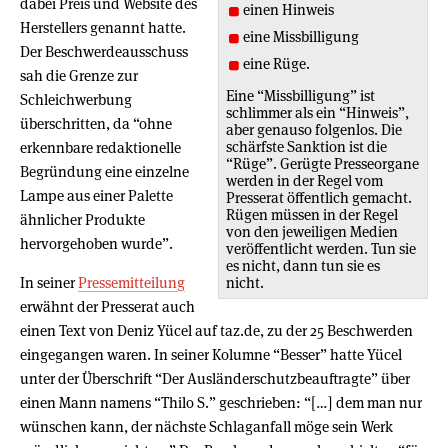
dabei Preis und Website des
einen Hinweis
Herstellers genannt hatte.
eine Missbilligung
Der Beschwerdeausschuss
eine Rüge.
sah die Grenze zur
Eine “Missbilligung” ist
Schleichwerbung
schlimmer als ein “Hinweis”,
überschritten, da “ohne
aber genauso folgenlos. Die
schärfste Sanktion ist die
erkennbare redaktionelle
“Rüge”. Gerügte Presseorgane
Begründung eine einzelne
werden in der Regel vom
Lampe aus einer Palette
Presserat öffentlich gemacht.
Rügen müssen in der Regel
ähnlicher Produkte
von den jeweiligen Medien
hervorgehoben wurde”.
veröffentlicht werden. Tun sie
es nicht, dann tun sie es
In seiner
Pressemitteilung
nicht.
erwähnt der Presserat auch
einen Text von Deniz Yücel auf taz.de, zu der 25 Beschwerden
eingegangen waren. In seiner Kolumne “Besser” hatte Yücel
unter der Überschrift “Der Ausländerschutzbeauftragte” über
einen Mann namens “Thilo S.” geschrieben: “[…] dem man nur
wünschen kann, der nächste Schlaganfall möge sein Werk