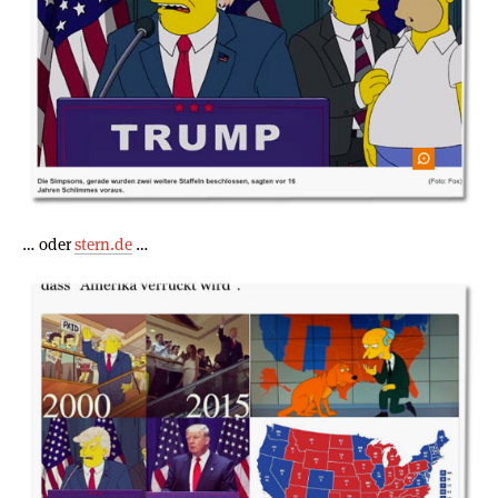
… oder
stern.de
…