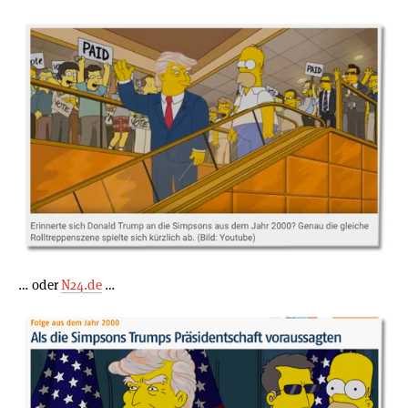
… oder
N24.de
…