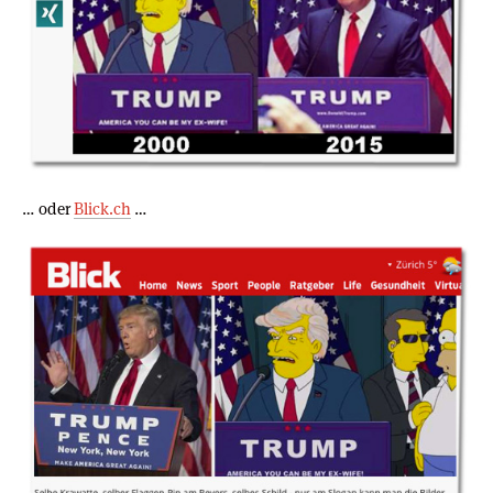
… oder
Blick.ch
…