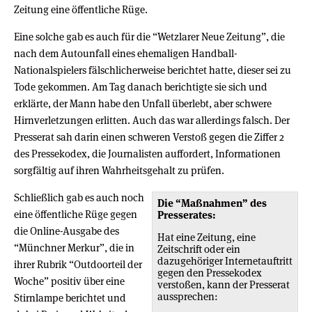
Zeitung eine öffentliche Rüge.
Eine solche gab es auch für die “Wetzlarer Neue Zeitung”, die
nach dem Autounfall eines ehemaligen Handball-
Nationalspielers fälschlicherweise berichtet hatte, dieser sei zu
Tode gekommen. Am Tag danach berichtigte sie sich und
erklärte, der Mann habe den Unfall überlebt, aber schwere
Hirnverletzungen erlitten. Auch das war allerdings falsch. Der
Presserat sah darin einen schweren Verstoß gegen die Ziffer 2
des Pressekodex, die Journalisten auffordert, Informationen
sorgfältig auf ihren Wahrheitsgehalt zu prüfen.
Schließlich gab es auch noch
Die “Maßnahmen” des
eine öffentliche Rüge gegen
Presserates:
die Online-Ausgabe des
Hat eine Zeitung, eine
“Münchner Merkur”, die in
Zeitschrift oder ein
dazugehöriger Internetauftritt
ihrer Rubrik “Outdoorteil der
gegen den Pressekodex
Woche” positiv über eine
verstoßen, kann der Presserat
aussprechen:
Stirnlampe berichtet und