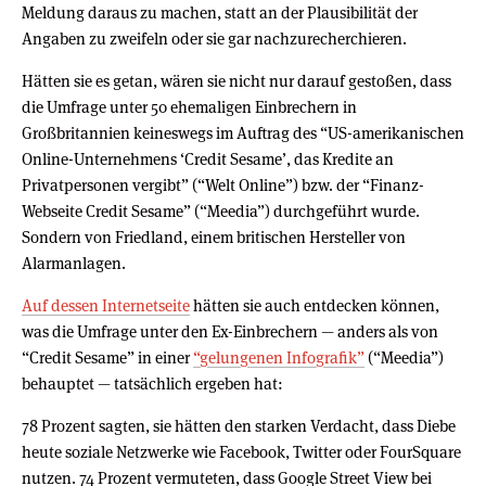
Meldung daraus zu machen, statt an der Plausibilität der
Angaben zu zweifeln oder sie gar nachzurecherchieren.
Hätten sie es getan, wären sie nicht nur darauf gestoßen, dass
die Umfrage unter 50 ehemaligen Einbrechern in
Großbritannien keineswegs im Auftrag des “US-amerikanischen
Online-Unternehmens ‘Credit Sesame’, das Kredite an
Privatpersonen vergibt” (“Welt Online”) bzw. der “Finanz-
Webseite Credit Sesame” (“Meedia”) durchgeführt wurde.
Sondern von Friedland, einem britischen Hersteller von
Alarmanlagen.
Auf dessen Internetseite
hätten sie auch entdecken können,
was die Umfrage unter den Ex-Einbrechern — anders als von
“Credit Sesame” in einer
“gelungenen Infografik”
(“Meedia”)
behauptet — tatsächlich ergeben hat:
78 Prozent sagten, sie hätten den starken Verdacht, dass Diebe
heute soziale Netzwerke wie Facebook, Twitter oder FourSquare
nutzen. 74 Prozent vermuteten, dass Google Street View bei