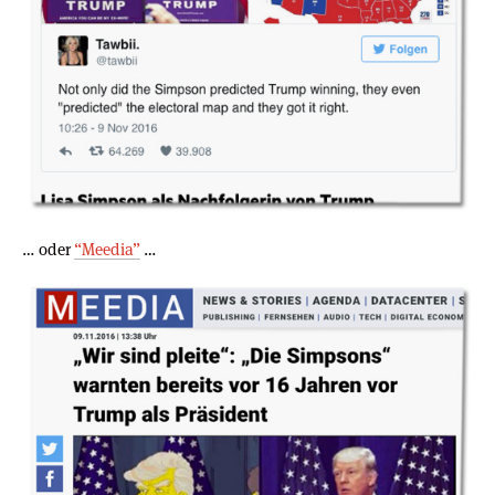
… oder
“Meedia”
…