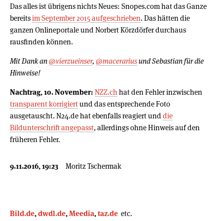
Das alles ist übrigens nichts Neues: Snopes.com hat das Ganze
bereits
im September 2015 aufgeschrieben
. Das hätten die
ganzen Onlineportale und Norbert Körzdörfer durchaus
rausfinden können.
Mit Dank an
@vierzueinser
,
@macerarius
und Sebastian für die
Hinweise!
Nachtrag, 10. November:
NZZ.ch
hat den Fehler inzwischen
transparent korrigiert
und das entsprechende Foto
ausgetauscht. N24.de hat ebenfalls reagiert und
die
Bildunterschrift angepasst
, allerdings ohne Hinweis auf den
früheren Fehler.
9.11.2016, 19:23
Moritz Tschermak
Bild.de
,
dwdl.de
,
Meedia
,
taz.de
etc.