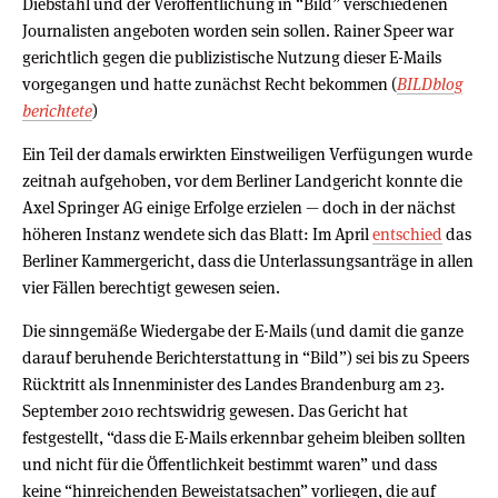
Diebstahl und der Veröffentlichung in “Bild” verschiedenen
Journalisten angeboten worden sein sollen. Rainer Speer war
gerichtlich gegen die publizistische Nutzung dieser E-Mails
vorgegangen und hatte zunächst Recht bekommen (
BILDblog
berichtete
)
Ein Teil der damals erwirkten Einstweiligen Verfügungen wurde
zeitnah aufgehoben, vor dem Berliner Landgericht konnte die
Axel Springer AG einige Erfolge erzielen — doch in der nächst
höheren Instanz wendete sich das Blatt: Im April
entschied
das
Berliner Kammergericht, dass die Unterlassungsanträge in allen
vier Fällen berechtigt gewesen seien.
Die sinngemäße Wiedergabe der E-Mails (und damit die ganze
darauf beruhende Berichterstattung in “Bild”) sei bis zu Speers
Rücktritt als Innenminister des Landes Brandenburg am 23.
September 2010 rechtswidrig gewesen. Das Gericht hat
festgestellt, “dass die E-Mails erkennbar geheim bleiben sollten
und nicht für die Öffentlichkeit bestimmt waren” und dass
keine “hinreichenden Beweistatsachen” vorliegen, die auf