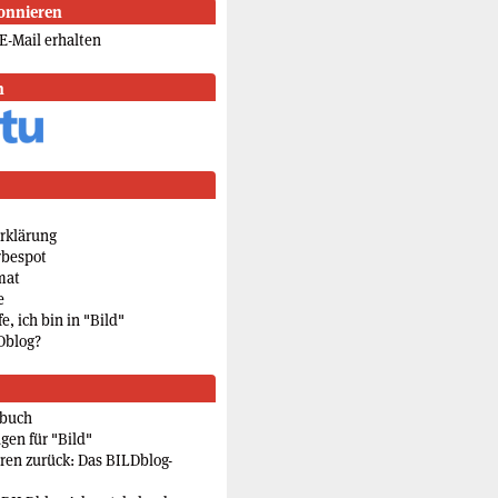
onnieren
E-Mail erhalten
n
rklärung
rbespot
mat
e
e, ich bin in "Bild"
Dblog?
rbuch
gen für "Bild"
eren zurück: Das BILDblog-