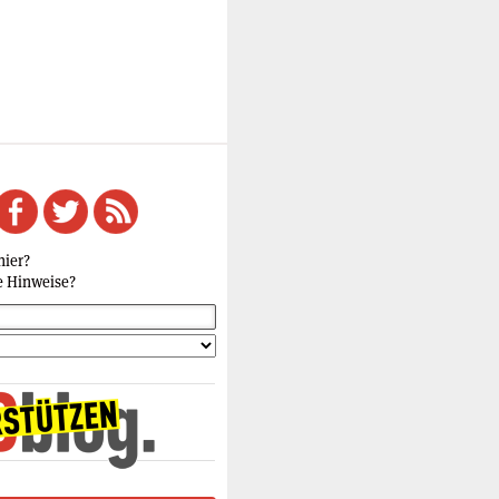
hier?
e Hinweise?