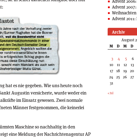
Advent 2006:
t:
Advent 2007:
Weihnachten 
Advent 2011: 
Archiv
August 
M
D
M
D
3
4
5
6
10
11
12
13
17
18
19
20
24
25
26
27
31
ung hat es nie gegeben. Wie uns heute noch
Sankt Augustin versicherte, wurde weder ein
« Jul
alkräfte im Einsatz gewesen. Zwei normale
fneten Männer festgenommen, die keinerlei
türmten Maschine so nachhaltig in den
zeigt eine Meldung der Nachrichtenagentur AP