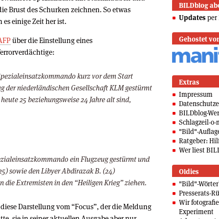
BILDblog ab
 die Brust des Schurken zeichnen. So etwas
Updates
per 
es einige Zeit her ist.
Gehostet vo
AFP
über die Einstellung eines
errorverdächtige:
Spezialeinsatzkommando kurz vor dem Start
Extras
g der niederländischen Gesellschaft KLM gestürmt
Impressum
 heute 25 beziehungsweise 24 Jahre alt sind,
Datenschutze
BILDblog-We
Schlagzeil-o-
"Bild"-Auflag
Ratgeber: Hilf
Wer liest BIL
ezialeinsatzkommando ein Flugzeug gestürmt und
5) sowie den Libyer Abdirazak B. (24)
Oldies
 die Extremisten in den “Heiligen Krieg” ziehen.
"Bild"-Wörte
Presserats-Rü
Wir fotografi
iese Darstellung vom “Focus”, der die Meldung
Experiment
e, sie in seiner aktuellen Ausgabe aber nur