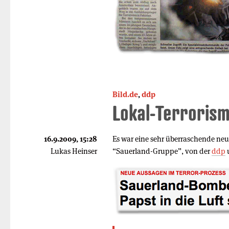
Bild.de
,
ddp
Lokal-Terroris
16.9.2009, 15:28
Es war eine sehr überraschende ne
Lukas Heinser
“Sauerland-Gruppe”, von der
ddp