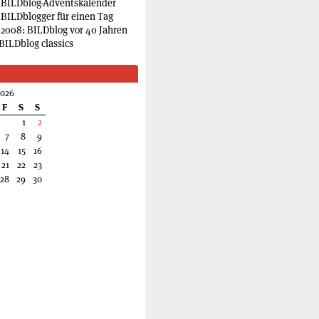
 BILDblog-Adventskalender
 BILDblogger für einen Tag
2008: BILDblog vor 40 Jahren
BILDblog classics
2026
F
S
S
1
2
7
8
9
14
15
16
21
22
23
28
29
30