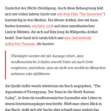
Zunächst der (Nicht-)Stuhlgang. Auch diese Behauptung hält
sich seit vielen Jahren (nicht erst
seit dem Film “The Interview”
)
hartnäckig in den Medien. Der älteste Artikel, den wir dazu
finden konnten,
erschien 2008
auf einer amerikanischen
Listicle-Website, die sich auf Kim Jong-ils Wikipedia-Artikel
berief. Dort fand sich tatsächlich mal
eine (mittlerweile
gelöschte) Passage
, die lautete:
Überläufer werden mit der Aussage zitiert, dass
nordkoreanische Schulen sowohl Vater als auch Sohn
vergöttern, und lehren, dass sie nicht wie sterbliche Menschen
urinieren oder defäkieren.
Als Quelle dafür wurde wiederum ein Buch angegeben, “The
Aquariums of Pyongyang: Ten Years in the North Korean
Gulag”, in dem ein nordkoreanischer Journalist sein Leben in
einem Internierungslager beschreibt. Wirft man einen Blick in
das Buch, stellt sich die Sache aber schnell ganz anders dar.