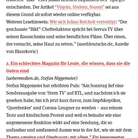
entschieden. Der Artikel
“Vögeln, fördern, feuern”
sei aus
diesem Grund ab sofort wieder online verfügbar.
Weiterer Lesehinweis:
Wie sich Julian Reichelt verteidigt
: “Der
geschasste “Bild”-Chefredakteur spricht bei Servus TV über
seinen Rausschmiss und seine beruflichen Pläne. Über einen,
der versucht, seine Haut zu retten.” (sueddeutsche.de, Aurelie
von Blazekovic)
2. Ein schlechtes Magazin für Leute, die wissen, dass sie die
Guten sind
(uebermedien.de, Stefan Niggemeier)
Stefan Niggemeier hat erhöhten Puls: “Am Sonntag lief eine
Sonderausgabe von ‘Stern TV’ auf RTL, und nachdem ich sie
gesehen habe, bin ich jetzt kurz davor, zum Impfskeptiker,
‘Querdenker’ und Corona-Leugner zu werden – aus reinem
Trotz und kindischem Protest und weil es beinahe wie eine
angemessene Reaktion wirkt auf eine Sendung, die so
unfassbar und umfassend dumm war in der Art, wie sie mit dem
Thema umging und überhaupt: mit allem.” Ein lesenswerter