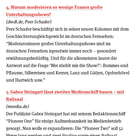
4. Warum moderieren so wenige Frauen große
Unterhaltungsshows?
(dwdl.de, Peer Schader)
Peer Schader beschäftigt sich in seiner neuen Kolumne mit dem
Geschlechterungleichgewicht im deutschen Fernsehen:
“Moderatorinnen großer Unterhaltungsshows sind im
deutschen Fernsehen irgendwie immer noch – gesondert
erwähnungsbedürftig. Und für die allermeisten lautet die
Antwort auf die Frage ‘Wer stiehlt mir die Show?’: Bommes und
Pflaume, Silbereisen und Kerner, Lanz und Gätjen, Opdenhövel
und Hartwich usw.”
5. Gabor Steingart lässt zweites Medienschiff bauen – mit
Ballsaal
(meedia.de)
Der Publizist Gabor Steingart hat mit seinem Redaktionsschiff
“Pioneer One” für einige Aufmerksamkeit im Medienbetrieb
gesorgt. Nun wolle er expandieren: Die “Pioneer Two” soll 52
Meter lang werden und zwei Studios sowie einen Ballsaal