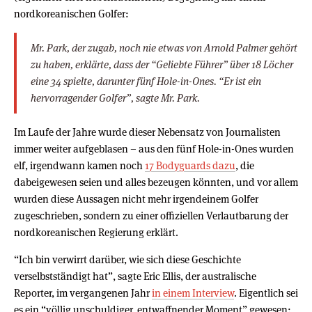
nordkoreanischen Golfer:
Mr. Park, der zugab, noch nie etwas von Arnold Palmer gehört
zu haben, erklärte, dass der “Geliebte Führer” über 18 Löcher
eine 34 spielte, darunter fünf Hole-in-Ones. “Er ist ein
hervorragender Golfer”, sagte Mr. Park.
Im Laufe der Jahre wurde dieser Nebensatz von Journalisten
immer weiter aufgeblasen – aus den fünf Hole-in-Ones wurden
elf, irgendwann kamen noch
17 Bodyguards dazu
, die
dabeigewesen seien und alles bezeugen könnten, und vor allem
wurden diese Aussagen nicht mehr irgendeinem Golfer
zugeschrieben, sondern zu einer offiziellen Verlautbarung der
nordkoreanischen Regierung erklärt.
“Ich bin verwirrt darüber, wie sich diese Geschichte
verselbstständigt hat”, sagte Eric Ellis, der australische
Reporter, im vergangenen Jahr
in einem Interview
. Eigentlich sei
es ein “völlig unschuldiger, entwaffnender Moment” gewesen: