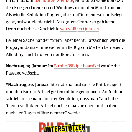
Im Jahr darauf
behauptete Stern.de
, Nordkorea wolle den USA
den Krieg erklären, sobald Windows 10 auf den Markt komme.
Als wir die Redaktion fragten, ob es dafür irgendwelche Belege
gebe, antwortete sie nicht. Aus gutem Grund: es gab keine.
Denn auch diese Geschichte
war völliger Quatsch
.
Bei einer Sache hat der “Stern” aber Recht: Tatsächlich wird die
Propagandamaschine weiterhin fleißig von Medien betrieben.
Allerdings nicht nur von nordkoreanischen.
Nachtrag, 19. Januar:
Im
Burrito-Wikipediaartikel
wurde die
Passage gelöscht.
*Nachtrag, 20. Januar:
Stern.de hat auf unsere Kritik reagiert
und den Burrito-Artikel gestern offline genommen. Außerdem
schrieb uns jemand aus der Redaktion, dass man “auch die
älteren verlinkten Artikel noch einmal ansehen und in den
nächsten Tagen offline nehmen” werde.