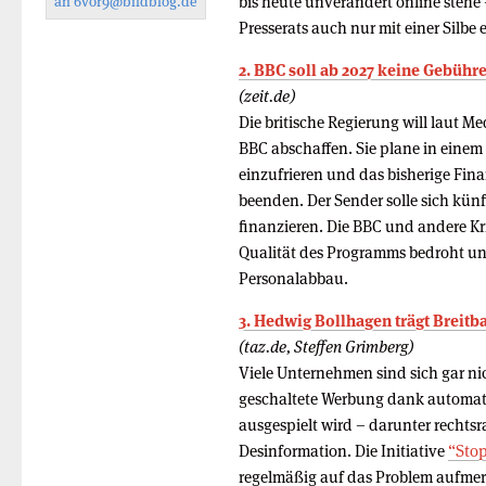
bis heute unverändert online stehe
an
6vor9
@bildblog.de
Presserats auch nur mit einer Silbe
2. BBC soll ab 2027 keine Gebühr
(zeit.de)
Die britische Regierung will laut 
BBC abschaffen. Sie plane in einem 
einzufrieren und das bisherige Fi
beenden. Der Sender solle sich künf
finanzieren. Die BBC und andere K
Qualität des Programms bedroht un
Personalabbau.
3. Hedwig Bollhagen trägt Breitba
(taz.de, Steffen Grimberg)
Viele Unternehmen sind sich gar nic
geschaltete Werbung dank automati
ausgespielt wird – darunter rechts
Desinformation. Die Initiative
“Stop
regelmäßig auf das Problem aufmer