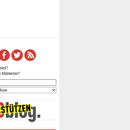
hier?
e Hinweise?