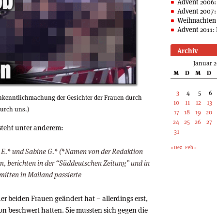
Advent 2006:
Advent 2007:
Weihnachten 
Advent 2011: 
Archiv
Januar 2
M
D
M
D
3
4
5
6
 Unkenntlichmachung der Gesichter der Frauen durch
10
11
12
13
urch uns.)
17
18
19
20
24
25
26
27
teht unter anderem:
31
« Dez
Feb »
 E.* und Sabine G.* (*Namen von der Redaktion
 berichten in der “Süddeutschen Zeitung” und in
mitten in Mailand passierte
er beiden Frauen geändert hat – allerdings erst,
on beschwert hatten. Sie mussten sich gegen die