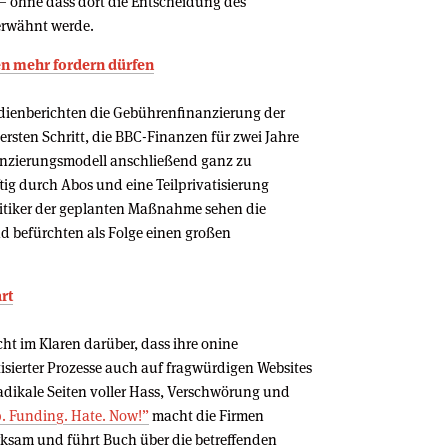
 – ohne dass dort die Entscheidung des
 erwähnt werde.
en mehr fordern dürfen
Medienberichten die Gebührenfinanzierung der
ersten Schritt, die BBC-Finanzen für zwei Jahre
nanzierungsmodell anschließend ganz zu
tig durch Abos und eine Teilprivatisierung
ritiker der geplanten Maßnahme sehen die
d befürchten als Folge einen großen
rt
ht im Klaren darüber, dass ihre onine
sierter Prozesse auch auf fragwürdigen Websites
radikale Seiten voller Hass, Verschwörung und
. ­Funding. Hate. Now!”
macht die Firmen
ksam und führt Buch über die betreffenden