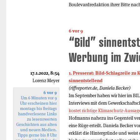
Boulevardredaktion ihrer Bitte na
6 vor 9
“Bild” sinnents
Werbung im Zwie
17.1.2022, 8:54
1. Presserat: Bild-Schlagzeile zu
Lorenz Meyer
sinnentstellend
(riffreporter.de, Daniela Becker)
6 vor 9
Im September haben wir hier im BIL
Um 6 Minuten vor 9
Interviews mit dem Gewerkschaftsch
Uhr erscheinen hier
montags bis freitags
kostet richtige Klimaschutz-Aussag
handverlesene Links
Hofmanns nahezu ins Gegenteil verk
zu lesenswerten
Geschichten aus alten
eine Rüge erteilt. Daniela Becker v
und neuen Medien.
erklärt die Hintergründe und weist 
Tipps gerne bis 8 Uhr