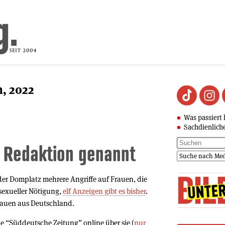
h, 2022
Was passiert 
Sachdienlich
 Redaktion genannt
der Domplatz mehrere Angriffe auf Frauen, die
 sexueller Nötigung,
elf Anzeigen gibt es bisher
.
rauen aus Deutschland.
e “Süddeutsche Zeitung” online über sie (
nur