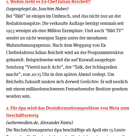
1. Wohin zieht es Ex-Chef Julian Reichelt?
(tagesspiegel.de, Joachim Huber)
Bei “Bild” ist einiges im Umbruch, und das nicht nur an der
Redaktionsspitze: Die verkaufte Auflage beträgt erstmals seit
1953 weniger als eine Million Exemplare. Und auch “Bild TV”
sendet an nicht wenigen Tagen unter der messbaren
Wahrnehmungsgrenze. Nach dem Weggang von Ex-
Chefredakteur Julian Reichelt wird an der Programmstruktur
gebastelt. Beispielsweise wird die auf Krawall ausgelegte
Sendung “Viertel nach Acht”, der “Talk, der Schlagzeilen
macht”, von 20:15 Uhr in den späten Abend verlegt. Um
Reichelts Zukunft ranken sich derweil Gerüchte: Er soll neulich
mit einem milliardenschweren Fernsehsender-Besitzer gesehen
worden sein.
2. Für dpa wird das Desinformationsproblem von Meta zum
Geschäftszweig
(uebermedien.de, Alexander Fanta)
Die Nachrichtenagentur dpa beschäftige ab April ein 15-Leute-