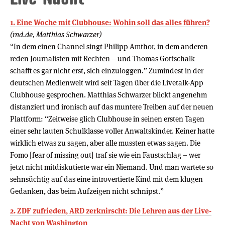
1. Eine Woche mit Clubhouse: Wohin soll das alles führen?
(rnd.de, Matthias Schwarzer)
“In dem einen Channel singt Philipp Amthor, in dem anderen
reden Journalisten mit Rechten – und Thomas Gottschalk
schafft es gar nicht erst, sich einzuloggen.” Zumindest in der
deutschen Medienwelt wird seit Tagen über die Livetalk-App
Clubhouse gesprochen. Matthias Schwarzer blickt angenehm
distanziert und ironisch auf das muntere Treiben auf der neuen
Plattform: “Zeitweise glich Clubhouse in seinen ersten Tagen
einer sehr lauten Schulklasse voller Anwaltskinder. Keiner hatte
wirklich etwas zu sagen, aber alle mussten etwas sagen. Die
Fomo [fear of missing out] traf sie wie ein Faustschlag – wer
jetzt nicht mitdiskutierte war ein Niemand. Und man wartete so
sehnsüchtig auf das eine introvertierte Kind mit dem klugen
Gedanken, das beim Aufzeigen nicht schnipst.”
2. ZDF zufrieden, ARD zerknirscht: Die Lehren aus der Live-
Nacht von Washington