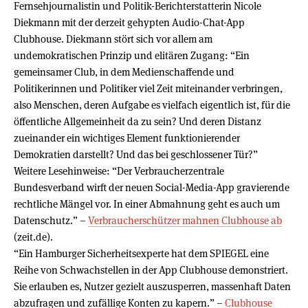
Fernsehjournalistin und Politik-Berichterstatterin Nicole
Diekmann mit der derzeit gehypten Audio-Chat-App
Clubhouse. Diekmann stört sich vor allem am
undemokratischen Prinzip und elitären Zugang: “Ein
gemeinsamer Club, in dem Medienschaffende und
Politikerinnen und Politiker viel Zeit miteinander verbringen,
also Menschen, deren Aufgabe es vielfach eigentlich ist, für die
öffentliche Allgemeinheit da zu sein? Und deren Distanz
zueinander ein wichtiges Element funktionierender
Demokratien darstellt? Und das bei geschlossener Tür?”
Weitere Lesehinweise: “Der Verbraucherzentrale
Bundesverband wirft der neuen Social-Media-App gravierende
rechtliche Mängel vor. In einer Abmahnung geht es auch um
Datenschutz.” –
Verbraucherschützer mahnen Clubhouse ab
(zeit.de).
“Ein Hamburger Sicherheitsexperte hat dem SPIEGEL eine
Reihe von Schwachstellen in der App Clubhouse demonstriert.
Sie erlauben es, Nutzer gezielt auszusperren, massenhaft Daten
abzufragen und zufällige Konten zu kapern.” –
Clubhouse