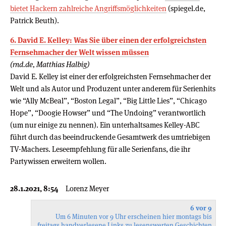
bietet Hackern zahlreiche Angriffsmöglichkeiten
(spiegel.de,
Patrick Beuth).
6. David E. Kelley: Was Sie über einen der erfolgreichsten
Fernsehmacher der Welt wissen müssen
(rnd.de, Matthias Halbig)
David E. Kelley ist einer der erfolgreichsten Fernsehmacher der
Welt und als Autor und Produzent unter anderem für Serienhits
wie “Ally McBeal”, “Boston Legal”, “Big Little Lies”, “Chicago
Hope”, “Doogie Howser” und “The Undoing” verantwortlich
(um nur einige zu nennen). Ein unterhaltsames Kelley-ABC
führt durch das beeindruckende Gesamtwerk des umtriebigen
TV-Machers. Leseempfehlung für alle Serienfans, die ihr
Partywissen erweitern wollen.
28.1.2021, 8:54
Lorenz Meyer
6 vor 9
Um 6 Minuten vor 9 Uhr erscheinen hier montags bis
freitags handverlesene Links zu lesenswerten Geschichten