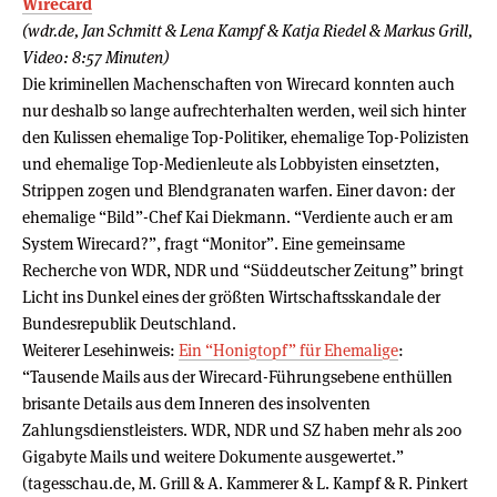
Wirecard
(wdr.de, Jan Schmitt & Lena Kampf & Katja Riedel & Markus Grill,
Video: 8:57 Minuten)
Die kriminellen Machenschaften von Wirecard konnten auch
nur deshalb so lange aufrechterhalten werden, weil sich hinter
den Kulissen ehemalige Top-Politiker, ehemalige Top-Polizisten
und ehemalige Top-Medienleute als Lobbyisten einsetzten,
Strippen zogen und Blendgranaten warfen. Einer davon: der
ehemalige “Bild”-Chef Kai Diekmann. “Verdiente auch er am
System Wirecard?”, fragt “Monitor”. Eine gemeinsame
Recherche von WDR, NDR und “Süddeutscher Zeitung” bringt
Licht ins Dunkel eines der größten Wirtschaftsskandale der
Bundesrepublik Deutschland.
Weiterer Lesehinweis:
Ein “Honigtopf” für Ehemalige
:
“Tausende Mails aus der Wirecard-Führungsebene enthüllen
brisante Details aus dem Inneren des insolventen
Zahlungsdienstleisters. WDR, NDR und SZ haben mehr als 200
Gigabyte Mails und weitere Dokumente ausgewertet.”
(tagesschau.de, M. Grill & A. Kammerer & L. Kampf & R. Pinkert