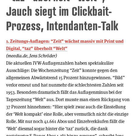
Jauch siegt im Clickbait-
Prozess, Intendanten-Talk
1. Zeitungs-Auflagen: “Zeit” wächst massiv mit Print und
Digital, “taz” überholt “Welt”
(meedia.de, Jens Schröder)
Die aktuellen IVW-Auflagenzahlen haben spektakuläre
Ausschläge: Die Wochenzeitung “Zeit” konnte gegen den
allgemeinen Abwärtstrend 15 Prozent hinzugewinnen. “Bild”
verlor erneut und hat nunmehr die schlechtesten Zahlen seit
1953. Besonders dramatisch fällt das Auflagenminus bei der
Tageszeitung “Welt” aus. Dort musste man einen Rückgang von
37 Prozent hinnehmen: “Hier spielt zwar auch die Einstellung
der ‘Welt kompakt’ eine Rolle, aber vermutlich nicht die einzige
Rolle. Mit nur noch 41.661 Abos und Einzelverkäufen fällt die
‘Welt’ diesmal sogar hinter die ‘taz’ zurück, die dank
gesteigerter E-Paper-Abos 1,2% hinzu gewann”, schreibt Jens