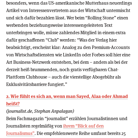
besonders, wenn das US-amerikanische Mutterhaus neuerdings
Artikel von Interessenvertretern aus der Wirtschaft untermischt
und sich dafür bezahlen lässt. Wer beim “Rolling Stone” einen
werbenden beziehungsweise interessengeleiteten Text
unterbringen wolle, müsse zahlendes Mitglied in einem extra
dafür geschaffenen “Club” werden: “Was der Verlag hier
beabsichtigt, erscheint klar: Analog zu den Premium-Accounts
von Wirtschaftsdiensten wie LinkedIn oder Forbes soll hier eine
Art Business-Netzwerk entstehen, bei dem – anders als bei der
derzeit heiß brummenden, noch gratis verfügbaren Chat-
Plattform Clubhouse – auch die vierstellige Abogebühr als
Exklusivitätsbarriere fungiert.”
2. Wie fühlt es sich an, wenn man Sayed, Alaa oder Ahmad
heißt?
(journalist.de, Stephan Anpalagan)
Beim Fachmagazin “journalist” erzählen Journalistinnen und
Journalisten regelmäßig von
ihrem “Blick auf den
Journalismus”
. Die empfehlenswerte Reihe umfasst bereits 25