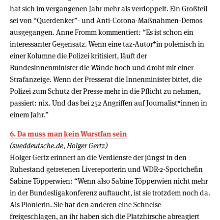
hat sich im vergangenen Jahr mehr als verdoppelt. Ein Großteil
sei von “Querdenker”- und Anti-Corona-Maßnahmen-Demos
ausgegangen. Anne Fromm kommentiert: “Es ist schon ein
interessanter Gegensatz. Wenn eine taz-Autor*in polemisch in
einer Kolumne die Polizei kritisiert, läuft der
Bundesinnenminister die Wände hoch und droht mit einer
Strafanzeige. Wenn der Presserat die Innenminister bittet, die
Polizei zum Schutz der Presse mehr in die Pflicht zu nehmen,
passiert: nix. Und das bei 252 Angriffen auf Journalist*innen in
einem Jahr.”
6. Da muss man kein Wurstfan sein
(sueddeutsche.de, Holger Gertz)
Holger Gertz erinnert an die Verdienste der jüngst in den
Ruhestand getretenen Livereporterin und WDR-2-Sportchefin
Sabine Töpperwien: “Wenn also Sabine Töpperwien nicht mehr
in der Bundesligakonferenz auftaucht, ist sie trotzdem noch da.
Als Pionierin. Sie hat den anderen eine Schneise
freigeschlagen, an ihr haben sich die Platzhirsche abreagiert