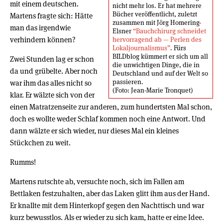
mit einem deutschen.
nicht mehr los. Er hat mehrere
Bücher veröffentlicht, zuletzt
Martens fragte sich: Hätte
zusammen mit Jörg Homering-
man das irgendwie
Elsner
“Bauchchirurg schneidet
verhindern können?
hervorragend ab — Perlen des
Lokaljournalismus”
. Fürs
BILDblog kümmert er sich um all
Zwei Stunden lag er schon
die unwichtigen Dinge, die in
da und grübelte. Aber noch
Deutschland und auf der Welt so
passieren.
war ihm das alles nicht so
(Foto: Jean-Marie Tronquet)
klar. Er wälzte sich von der
einen Matratzenseite zur anderen, zum hundertsten Mal schon,
doch es wollte weder Schlaf kommen noch eine Antwort. Und
dann wälzte er sich wieder, nur dieses Mal ein kleines
Stückchen zu weit.
Rumms!
Martens rutschte ab, versuchte noch, sich im Fallen am
Bettlaken festzuhalten, aber das Laken glitt ihm aus der Hand.
Er knallte mit dem Hinterkopf gegen den Nachttisch und war
kurz bewusstlos. Als er wieder zu sich kam, hatte er eine Idee.