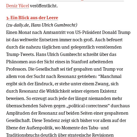
Deniz Yücel
veröffentlicht.
3. Ein Blick aus der Leere
(zu-daily.de, Hans Ulrich Gumbrecht)
Einen Monat nach Amtsantritt von US-Präsident Donald Trump
ist das weltweite Entsetzen immer noch groß. Auch befeuert
durch die nahezu täglichen und gelegentlich verstörenden
Trump-Tweets. Hans Ulrich Gumbrecht schreibt über das
Phänomen aus der Sicht eines in Stanford arbeitenden
Professors. Die Gesellschaft sei tief gespalten und Trump vor
allem von der Sucht nach Resonanz getrieben: “Manchmal
ergibt sich der Eindruck, er stehe unter einem Zwang, sich
durch Resonanz die Wirklichkeit seiner eigenen Existenz
beweisen. So erzeugt auch jede der längst niemanden mehr
überraschenden Salven gegen „political correctness“ durchaus
Amplituden der Resonanz auf beiden Seiten einer gespaltenen
Gesellschaft. Diese Tendenz zeigt sich bisher vor allem auf der
Ebene der Außenpolitik, wo Momente des Tabu- und
Traditionsbruchs deutlich über strategische Revisionen