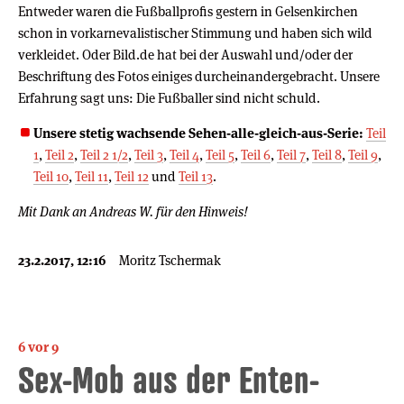
Entweder waren die Fußballprofis gestern in Gelsenkirchen
schon in vorkarnevalistischer Stimmung und haben sich wild
verkleidet. Oder Bild.de hat bei der Auswahl und/oder der
Beschriftung des Fotos einiges durcheinandergebracht. Unsere
Erfahrung sagt uns: Die Fußballer sind nicht schuld.
Unsere stetig wachsende Sehen-alle-gleich-aus-Serie:
Teil
1
,
Teil 2
,
Teil 2 1/2
,
Teil 3
,
Teil 4
,
Teil 5
,
Teil 6
,
Teil 7
,
Teil 8
,
Teil 9
,
Teil 10
,
Teil 11
,
Teil 12
und
Teil 13
.
Mit Dank an Andreas W. für den Hinweis!
23.2.2017, 12:16
Moritz Tschermak
6 vor 9
Sex-Mob aus der Enten-