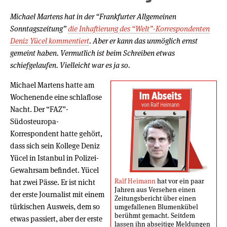
Michael Martens hat in der “Frankfurter Allgemeinen
Sonntagszeitung”
die Inhaftierung des “Welt”-Korrespondenten
Deniz Yücel kommentiert
. Aber er kann das unmöglich ernst
gemeint haben. Vermutlich ist beim Schreiben etwas
schiefgelaufen. Vielleicht war es ja so.
Michael Martens hatte am
Wochenende eine schlaflose
Nacht. Der “FAZ”-
Südosteuropa-
Korrespondent hatte gehört,
dass sich sein Kollege Deniz
Yücel in Istanbul in Polizei-
Gewahrsam befindet. Yücel
Ralf Heimann
hat vor ein paar
hat zwei Pässe. Er ist nicht
Jahren aus Versehen einen
der erste Journalist mit einem
Zeitungsbericht über einen
türkischen Ausweis, dem so
umgefallenen Blumenkübel
berühmt gemacht. Seitdem
etwas passiert, aber der erste
lassen ihn abseitige Meldungen