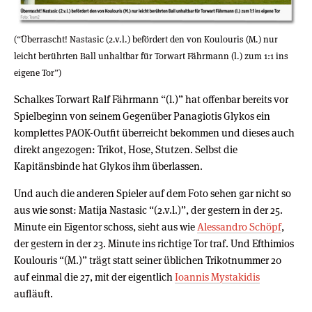
(“Überrascht! Nastasic (2.v.l.) befördert den von Koulouris (M.) nur
leicht berührten Ball unhaltbar für Torwart Fährmann (l.) zum 1:1 ins
eigene Tor”)
Schalkes Torwart Ralf Fährmann “(l.)” hat offenbar bereits vor
Spielbeginn von seinem Gegenüber Panagiotis Glykos ein
komplettes PAOK-Outfit überreicht bekommen und dieses auch
direkt angezogen: Trikot, Hose, Stutzen. Selbst die
Kapitänsbinde hat Glykos ihm überlassen.
Und auch die anderen Spieler auf dem Foto sehen gar nicht so
aus wie sonst: Matija Nastasic “(2.v.l.)”, der gestern in der 25.
Minute ein Eigentor schoss, sieht aus wie
Alessandro Schöpf
,
der gestern in der 23. Minute ins richtige Tor traf. Und Efthimios
Koulouris “(M.)” trägt statt seiner üblichen Trikotnummer 20
auf einmal die 27, mit der eigentlich
Ioannis Mystakidis
aufläuft.