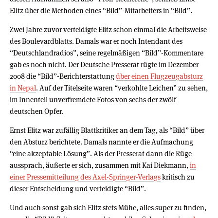
Elitz über die Methoden eines “Bild”-Mitarbeiters in “Bild”.
Zwei Jahre zuvor verteidigte Elitz schon einmal die Arbeitsweise
des Boulevardblatts. Damals war er noch Intendant des
“Deutschlandradios”, seine regelmäßigen “Bild”-Kommentare
gab es noch nicht. Der Deutsche Presserat rügte im Dezember
2008 die “Bild”-Berichterstattung
über einen Flugzeugabsturz
in Nepal
. Auf der Titelseite waren “verkohlte Leichen” zu sehen,
im Innenteil unverfremdete Fotos von sechs der zwölf
deutschen Opfer.
Ernst Elitz war zufällig Blattkritiker an dem Tag, als “Bild” über
den Absturz berichtete. Damals nannte er die Aufmachung
“eine akzeptable Lösung”. Als der Presserat dann die Rüge
aussprach, äußerte er sich, zusammen mit Kai Diekmann,
in
einer Pressemitteilung des Axel-Springer-Verlags
kritisch zu
dieser Entscheidung und verteidigte “Bild”.
Und auch sonst gab sich Elitz stets Mühe, alles super zu finden,