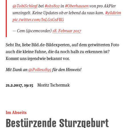
@TobiSchlegl
bei
#ob1802
in
#Oberhausen
von pro AkPler
umzingelt. Keine Updates ob er lebend da raus kam.
#yildirim
pic.twitter.com/InLGsGsFKG
— Cem (@cemcorder)
18. Februar 2017
Seht Ihr, liebe Bild.de-Bildexperten, auf dem getwitterten Foto
auch die kleine Fahne, die da noch halb zu erkennen ist?
Kommt uns irgendwie bekannt vor.
Mit Dank an
@Polles1895
für den Hinweis!
21.2.2017, 19:15
Moritz Tschermak
Im Abseits
Bestürzende Sturzgeburt