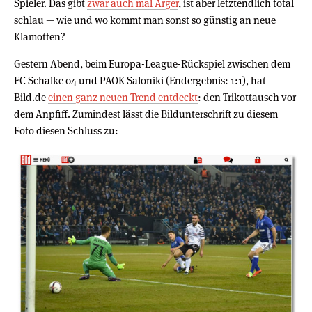
Spieler. Das gibt
zwar auch mal Ärger
, ist aber letztendlich total
schlau — wie und wo kommt man sonst so günstig an neue
Klamotten?
Gestern Abend, beim Europa-League-Rückspiel zwischen dem
FC Schalke 04 und PAOK Saloniki (Endergebnis: 1:1), hat
Bild.de
einen ganz neuen Trend entdeckt
: den Trikottausch vor
dem Anpfiff. Zumindest lässt die Bildunterschrift zu diesem
Foto diesen Schluss zu: