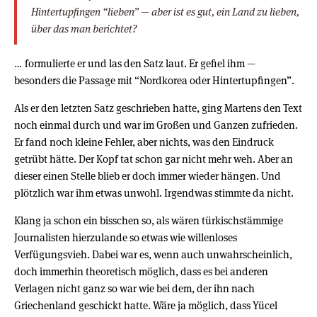
Hintertupfingen “lieben” — aber ist es gut, ein Land zu lieben,
über das man berichtet?
… formulierte er und las den Satz laut. Er gefiel ihm —
besonders die Passage mit “Nordkorea oder Hintertupfingen”.
Als er den letzten Satz geschrieben hatte, ging Martens den Text
noch einmal durch und war im Großen und Ganzen zufrieden.
Er fand noch kleine Fehler, aber nichts, was den Eindruck
getrübt hätte. Der Kopf tat schon gar nicht mehr weh. Aber an
dieser einen Stelle blieb er doch immer wieder hängen. Und
plötzlich war ihm etwas unwohl. Irgendwas stimmte da nicht.
Klang ja schon ein bisschen so, als wären türkischstämmige
Journalisten hierzulande so etwas wie willenloses
Verfügungsvieh. Dabei war es, wenn auch unwahrscheinlich,
doch immerhin theoretisch möglich, dass es bei anderen
Verlagen nicht ganz so war wie bei dem, der ihn nach
Griechenland geschickt hatte. Wäre ja möglich, dass Yücel