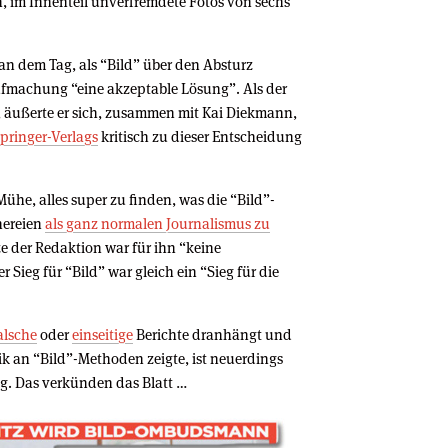
, im Innenteil unverfremdete Fotos von sechs
er an dem Tag, als “Bild” über den Absturz
ufmachung “eine akzeptable Lösung”. Als der
, äußerte er sich, zusammen mit Kai Diekmann,
Springer-Verlags
kritisch zu dieser Entscheidung
Mühe, alles super zu finden, was die “Bild”-
nereien
als ganz normalen Journalismus zu
e der Redaktion war für ihn “keine
r Sieg für “Bild” war gleich ein “Sieg für die
alsche
oder
einseitige
Berichte dranhängt und
tik an “Bild”-Methoden zeigte, ist neuerdings
g. Das verkünden das Blatt …