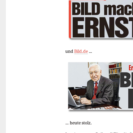
und
Bild.de
…
… heute stolz.