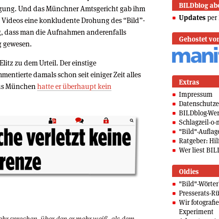
BILDblog ab
tigung. Und das Münchner Amtsgericht gab ihm
Updates
per 
s Videos eine konkludente Drohung des “Bild”-
ng, dass man die Aufnahmen anderenfalls
Gehostet vo
ig gewesen.
litz zu dem Urteil. Der einstige
ntierte damals schon seit einiger Zeit alles
Extras
 aus München
hatte er überhaupt kein
Impressum
Datenschutze
BILDblog-We
Schlagzeil-o-
"Bild"-Auflag
Ratgeber: Hilf
Wer liest BIL
Oldies
"Bild"-Wörte
Presserats-Rü
Wir fotografi
Experiment
ehr sprechen, über den er mehr weiß, als dem