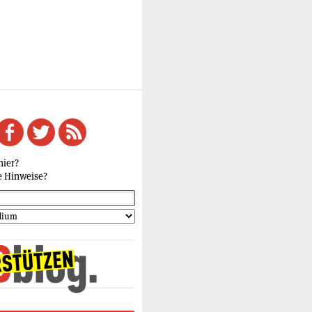
hier?
e Hinweise?