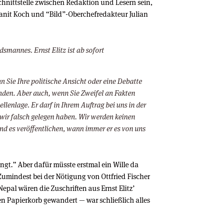
 Schnittstelle zwischen Redaktion und Lesern sein,
anit Koch und “Bild”-Oberchefredakteur Julian
dsmannes. Ernst Elitz ist ab sofort
n Sie Ihre politische Ansicht oder eine Debatte
finden. Aber auch, wenn Sie Zweifel an Fakten
lenlage. Er darf in Ihrem Auftrag bei uns in der
wir falsch gelegen haben. Wir werden keinen
und es veröffentlichen, wann immer er es von uns
ngt.” Aber dafür müsste erstmal ein Wille da
 Zumindest bei der Nötigung von Ottfried Fischer
pal wären die Zuschriften aus Ernst Elitz’
en Papierkorb gewandert — war schließlich alles