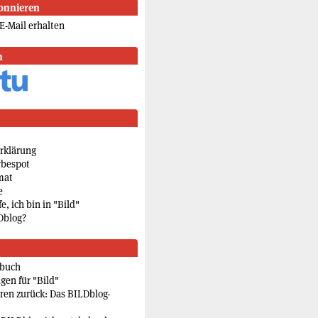
onnieren
E-Mail erhalten
n
rklärung
rbespot
mat
e
e, ich bin in "Bild"
Dblog?
rbuch
gen für "Bild"
eren zurück: Das BILDblog-