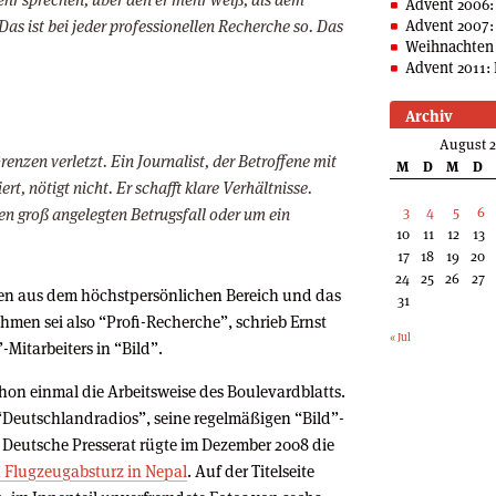
Advent 2006:
as ist bei jeder professionellen Recherche so. Das
Advent 2007:
Weihnachten 
Advent 2011: 
Archiv
August 
enzen verletzt. Ein Journalist, der Betroffene mit
M
D
M
D
t, nötigt nicht. Er schafft klare Verhältnisse.
3
4
5
6
n groß angelegten Betrugsfall oder um ein
10
11
12
13
17
18
19
20
24
25
26
27
en aus dem höchstpersönlichen Bereich und das
31
men sei also “Profi-Recherche”, schrieb Ernst
« Jul
-Mitarbeiters in “Bild”.
schon einmal die Arbeitsweise des Boulevardblatts.
“Deutschlandradios”, seine regelmäßigen “Bild”-
 Deutsche Presserat rügte im Dezember 2008 die
n Flugzeugabsturz in Nepal
. Auf der Titelseite