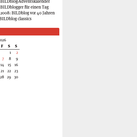
 BILDblog-Adventskalender
 BILDblogger für einen Tag
2008: BILDblog vor 40 Jahren
BILDblog classics
2026
F
S
S
1
2
7
8
9
14
15
16
21
22
23
28
29
30