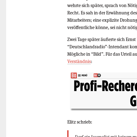
wehrte sich später, sprach von Nö
Recht. Es sah in der Erwähnung de
Mitarbeiters; eine explizite Drohu
veröffentliche könne, sei nicht nöt
Zwei Tage später äußerte sich Ernst E
“Deutschlandradio”-Intendant komme
Mögliche in “Bild”. Für das Urteil
Verständnis
:
Elitz schrieb:
Darf ein Journalist mit keinem m