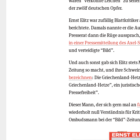
waren “verkohlte Leichen” zu sehen
der zwölf deutschen Opfer.
Ernst Elitz war zufällig Blattkritik
berichtete. Damals nannte er die A
Presserat dann die Rüge aussprach
in einer Pressemitteilung des Axel-
und verteidigte “Bild”.
Und auch sonst gab sich Elitz stets 
Zeitung so macht, und ihre Schwei
bezeichnen
: Die Griechenland-Hetz
Griechenland-Hetze”, ein juristische
Pressefreiheit”.
Dieser Mann, der sich gern mal an
f
wiederholt null Verständnis für Kri
Ombudsmann bei der “Bild”-Zeitun