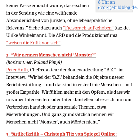
8 Uhr an
keiner Weise erbracht wurde, das erschien
6vor9@bildblog.de
.
in der Sendung wie eine weltfremde
Absonderlichkeit von Juristen, ohne lebenspraktische
Relevanz.” Siehe dazu auch
“Freispruch aufgehoben”
(taz.de,
Ulrike Winkelmann). Die ARD und die Produktionsfirma
“weisen die Kritik von sich”
.
2. “Wir nennen Menschen nicht ‘Monster'”
(horizont.net, Roland Pimpl)
Peter Huth
, Chefredakteur der Boulevardzeitung “B.Z.”, im
Interview: “Wir bei der ‘B.Z.’ behandeln die Objekte unserer
Berichterstattung – und das sind in erster Linie Menschen – mit
großer Empathie. Wir fühlen mehr mit den Opfern, als dass wir
uns über Täter ereifern oder Taten darstellen, ob es sich nun um
Verbrechen handelt oder um soziale Themen, etwa
Mieterhöhungen. Und ganz grundsätzlich nennen wir
Menschen nicht ‘Monster’, auch Mörder nicht.”
3. “Artikelkritik – Christoph Titz von Spiegel Online: