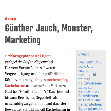
6 vor 9
Günther Jauch, Monster,
Marketing
6 vor 9
1. “Nachgeplapperte Lügen”
(spiegel.de, Stefan Niggemeier)
Um 6 Minuten
vor 9 Uhr
Der vom Vorwurf der “schweren
erscheinen hier
Vergewaltigung und der gefährlichen
montags bis
freitags
Körperverletzung”
freigesprochene
Jörg
handverlesene
Kachelmann
und seine Frau Miriam zu
Links zu
Gast bei “Günther Jauch”: “Dass jemand
lesenswerten
Geschichten
bis zum Beweis des Gegenteils als
aus alten und
unschuldig zu gelten hat und dass der
neuen Medien.
Tipps gerne bis
Beweis der Schuld im Fall Kachelmann in