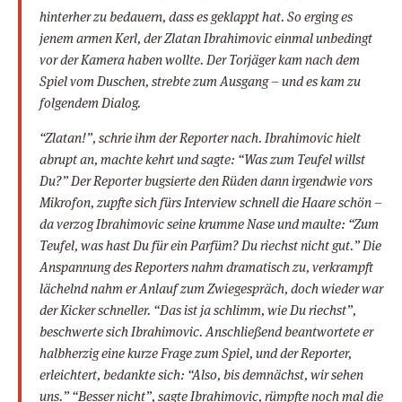
hinterher zu bedauern, dass es geklappt hat. So erging es
jenem armen Kerl, der Zlatan Ibrahimovic einmal unbedingt
vor der Kamera haben wollte. Der Torjäger kam nach dem
Spiel vom Duschen, strebte zum Ausgang – und es kam zu
folgendem Dialog.
“Zlatan!”, schrie ihm der Reporter nach. Ibrahimovic hielt
abrupt an, machte kehrt und sagte: “Was zum Teufel willst
Du?” Der Reporter bugsierte den Rüden dann irgendwie vors
Mikrofon, zupfte sich fürs Interview schnell die Haare schön –
da verzog Ibrahimovic seine krumme Nase und maulte: “Zum
Teufel, was hast Du für ein Parfüm? Du riechst nicht gut.” Die
Anspannung des Reporters nahm dramatisch zu, verkrampft
lächelnd nahm er Anlauf zum Zwiegespräch, doch wieder war
der Kicker schneller. “Das ist ja schlimm, wie Du riechst”,
beschwerte sich Ibrahimovic. Anschließend beantwortete er
halbherzig eine kurze Frage zum Spiel, und der Reporter,
erleichtert, bedankte sich: “Also, bis demnächst, wir sehen
uns.” “Besser nicht”, sagte Ibrahimovic, rümpfte noch mal die