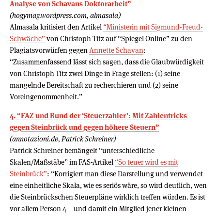
Analyse von Schavans Doktorarbeit”
(hogymag.wordpress.com, almasala)
Almasala kritisiert den Artikel
“Ministerin mit Sigmund-Freud-
Schwäche”
von Christoph Titz auf “Spiegel Online” zu den
Plagiatsvorwürfen gegen
Annette Schavan
:
“Zusammenfassend lässt sich sagen, dass die Glaubwürdigkeit
von Christoph Titz zwei Dinge in Frage stellen: (1) seine
mangelnde Bereitschaft zu recherchieren und (2) seine
Voreingenommenheit.”
4. “FAZ und Bund der ‘Steuerzahler’: Mit Zahlentricks
gegen Steinbrück und gegen höhere Steuern”
(annotazioni.de, Patrick Schreiner)
Patrick Schreiner bemängelt “unterschiedliche
Skalen/Maßstäbe” im FAS-Artikel
“So teuer wird es mit
Steinbrück”
: “Korrigiert man diese Darstellung und verwendet
eine einheitliche Skala, wie es seriös wäre, so wird deutlich, wen
die Steinbrückschen Steuerpläne wirklich treffen würden. Es ist
vor allem Person 4 – und damit ein Mitglied jener kleinen