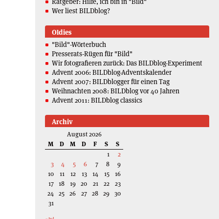
Ratgeber: Hilfe, ich bin in "Bild"
Wer liest BILDblog?
Oldies
"Bild"-Wörterbuch
Presserats-Rügen für "Bild"
Wir fotografieren zurück: Das BILDblog-Experiment
Advent 2006: BILDblog-Adventskalender
Advent 2007: BILDblogger für einen Tag
Weihnachten 2008: BILDblog vor 40 Jahren
Advent 2011: BILDblog classics
Archiv
August 2026
M
D
M
D
F
S
S
1
2
3
4
5
6
7
8
9
10
11
12
13
14
15
16
17
18
19
20
21
22
23
24
25
26
27
28
29
30
31